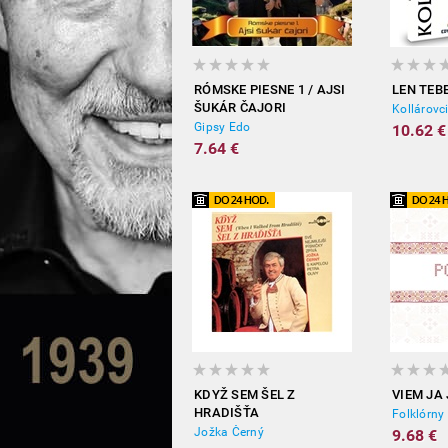
RÓMSKE PIESNE 1 / AJSI
LEN TEB
ŠUKÁR ČAJORI
Kollárovc
Gipsy Edo
10.62 €
7.64 €
KDYŽ SEM ŠEL Z
VIEM JA
HRADIŠŤA
Folklórny
Jožka Černý
9.68 €