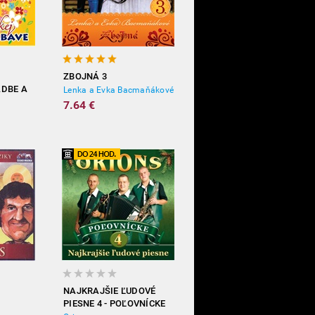
ZBOJNÁ 3
ADBE A
Lenka a Evka Bacmaňákové
7.64 €
NAJKRAJŠIE ĽUDOVÉ
PIESNE 4 - POĽOVNÍCKE