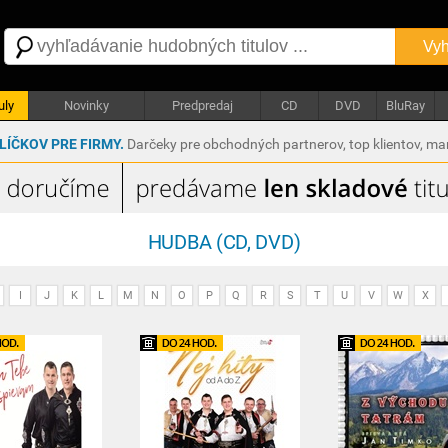
Vyh
uly
Novinky
Predpredaj
CD
DVD
BluRay
ÍČKOV PRE FIRMY.
Darčeky pre obchodných partnerov, top klientov, m
HUDBA (CD, DVD)
I
J
K
L
M
N
O
P
Q
R
S
T
U
V
W
X