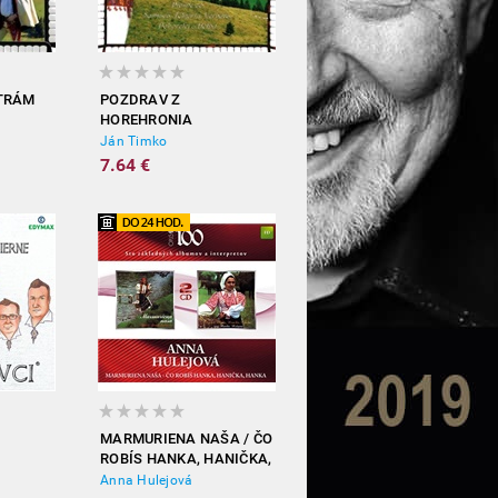
ATRÁM
POZDRAV Z
HOREHRONIA
Ján Timko
7.64 €
MARMURIENA NAŠA / ČO
ROBÍS HANKA, HANIČKA,
HANKA
Anna Hulejová