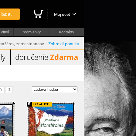
ľadať
Môj účet
Vinyl
Podmienky
Kontakty
anažérov, zamestnancov...
Zobraziť ponuku.
Y
Z