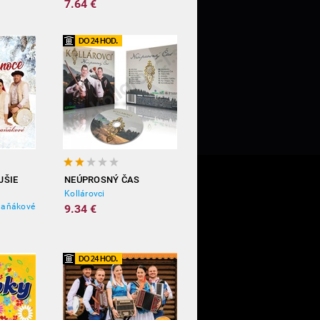
7.64 €
JŠIE
NEÚPROSNÝ ČAS
Kollárovci
maňákové
9.34 €