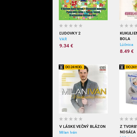
ĽUDOVKY 2
KUKULIEN
BOLA
VAR
Lúčnica
9.34 €
8.49 €
V LÁSKE VEČNÝ BLÁZON
Z TVORB
NOSÁĽA
Milan Iván