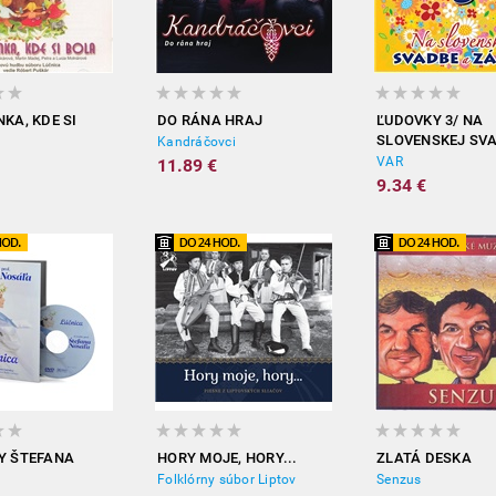
KA, KDE SI
DO RÁNA HRAJ
ĽUDOVKY 3/ NA
SLOVENSKEJ SV
Kandráčovci
ZÁBAVE
VAR
11.89 €
9.34 €
Y ŠTEFANA
HORY MOJE, HORY...
ZLATÁ DESKA
Folklórny súbor Liptov
Senzus