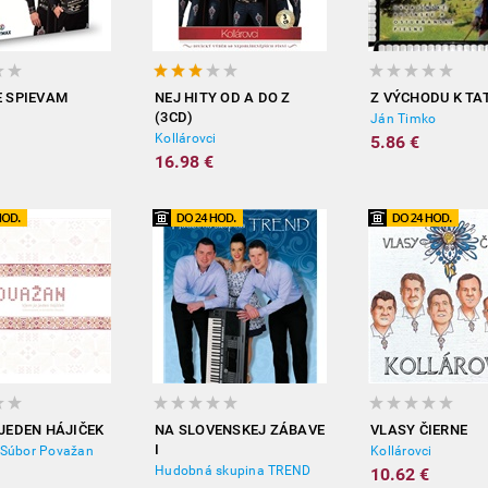
E SPIEVAM
NEJ HITY OD A DO Z
Z VÝCHODU K T
(3CD)
i
Ján Timko
Kollárovci
5.86 €
16.98 €
 JEDEN HÁJIČEK
NA SLOVENSKEJ ZÁBAVE
VLASY ČIERNE
I
 Súbor Považan
Kollárovci
Hudobná skupina TREND
10.62 €