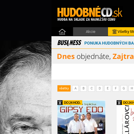
Akcie
Všetky tit
PONUKA HUDOBNÝCH BAL
všetky
A
B
C
D
E
F
G
H