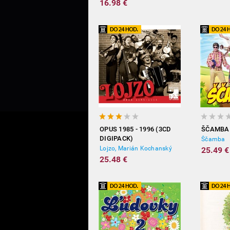
16.98 €
OPUS 1985 - 1996 (3CD
ŠČAMBA
DIGIPACK)
Ščamba
Lojzo, Marián Kochanský
25.49 €
25.48 €