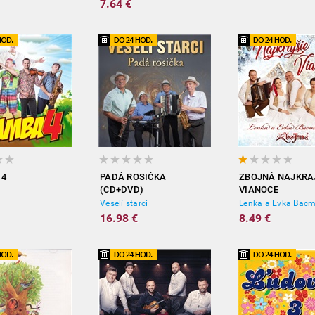
7.64 €
 4
PADÁ ROSIČKA
ZBOJNÁ NAJKRA
(CD+DVD)
VIANOCE
Veselí starci
Lenka a Evka Bac
16.98 €
8.49 €