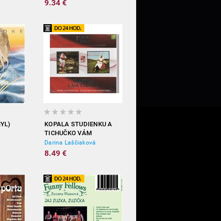
9.34 €
YL)
KOPALA STUDIENKU A
TICHUČKO VÁM
ZASPIEVAM
Darina Laščiaková
8.49 €