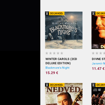
WINTER CAROLS (2CD
DIVNE S
DELUXE EDITION)
Jaromír 
Blackmore's Night
11.47 €
15.29 €