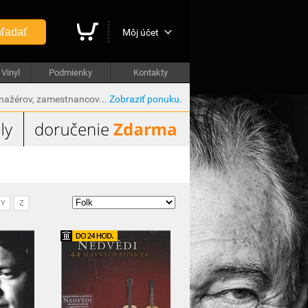
ľadať
Môj účet
Vinyl
Podmienky
Kontakty
anažérov, zamestnancov...
Zobraziť ponuku.
Y
Z