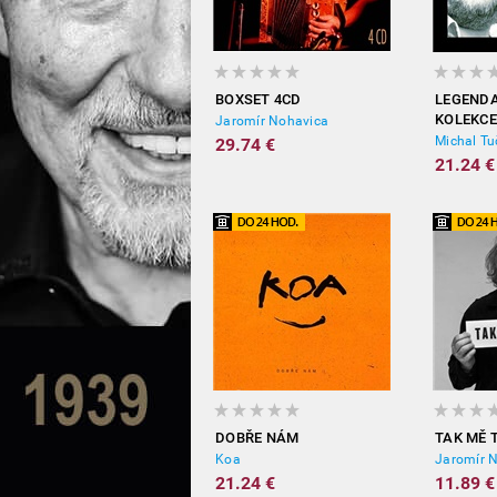
BOXSET 4CD
LEGENDA
KOLEKCE
Jaromír Nohavica
Michal Tu
29.74 €
21.24 €
DOBŘE NÁM
TAK MĚ 
Koa
Jaromír 
21.24 €
11.89 €