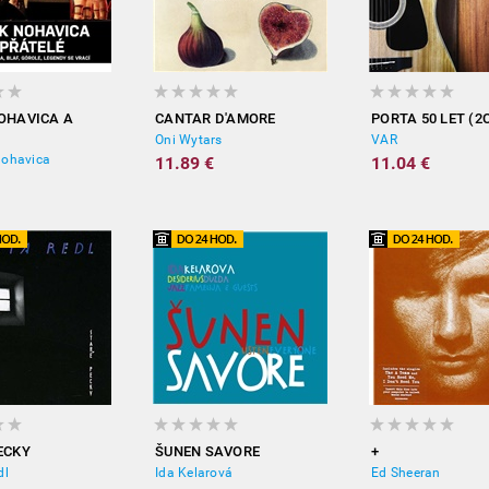
OHAVICA A
CANTAR D'AMORE
PORTA 50 LET (2
Oni Wytars
VAR
Nohavica
11.89 €
11.04 €
ECKY
ŠUNEN SAVORE
+
dl
Ida Kelarová
Ed Sheeran