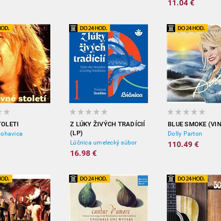
11.04 €
TOLETI
Z LÚKY ŽIVÝCH TRADÍCIÍ
BLUE SMOKE (VIN
(LP)
Nohavica
Dolly Parton
Lúčnica umelecký súbor
110.49 €
16.98 €