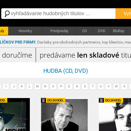
Vyh
uly
Novinky
Predpredaj
CD
DVD
BluRay
ÍČKOV PRE FIRMY.
Darčeky pre obchodných partnerov, top klientov, m
HUDBA (CD, DVD)
I
J
K
L
M
N
O
P
Q
R
S
T
U
V
W
X