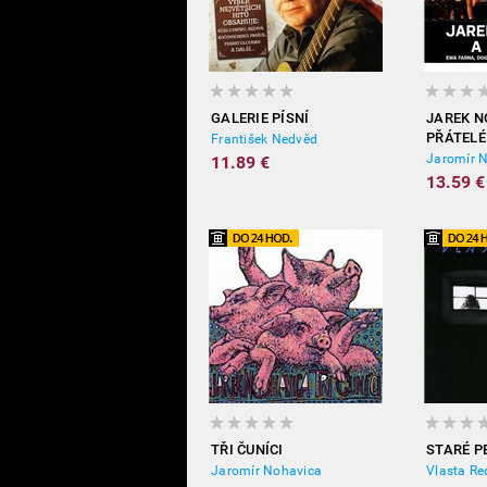
GALERIE PÍSNÍ
JAREK N
PŘÁTELÉ
František Nedvěd
Jaromír 
11.89 €
13.59 €
TŘI ČUNÍCI
STARÉ P
Jaromír Nohavica
Vlasta Re