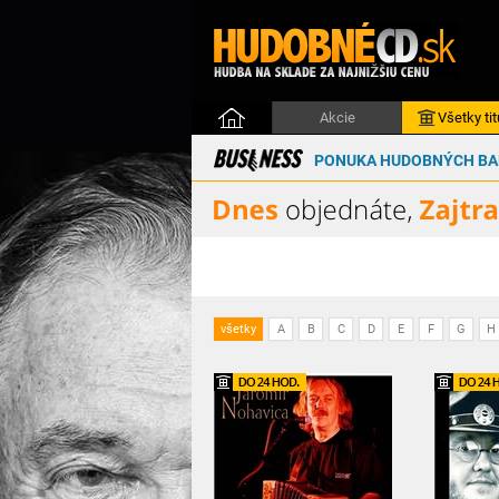
Akcie
Všetky tit
PONUKA HUDOBNÝCH BAL
všetky
A
B
C
D
E
F
G
H