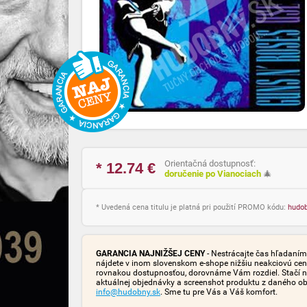
Orientačná dostupnosť:
* 12.74
€
doručenie po Vianociach
🎄
* Uvedená cena titulu je platná pri použití PROMO kódu:
hudo
GARANCIA NAJNIŽŠEJ CENY
- Nestrácajte čas hľadaním 
nájdete v inom slovenskom e-shope nižšiu neakciovú cen
rovnakou dostupnosťou, dorovnáme Vám rozdiel. Stačí n
aktuálnej objednávky a screenshot produktu z daného o
info@hudobny.sk
. Sme tu pre Vás a Váš komfort.