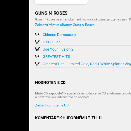
GUNS N' ROSES
Guns n' Roses je americká hard rocková skupina založená v júni 1
Zobraziť všetky albumy Guns n' Roses
Chinese Democracy
G N' R Lies
Use Your Illusion 2
GREATEST HITS
Greatest Hits - Limited Gold, Red + White Splatter Viny
HODNOTENIE CD
Máte CD vypočuté?
Napíšte Vaše hodnotenie CD a informujte ost
a návštevníkov internetového obchodu.
Zadať hodnotenie CD
KOMENTÁRE K HUDOBNÉMU TITULU