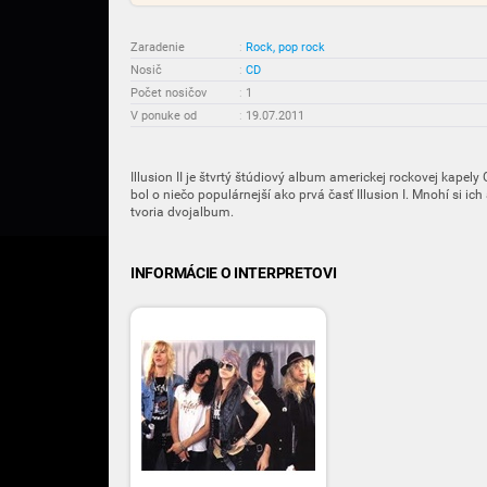
Zaradenie
:
Rock, pop rock
Nosič
:
CD
Počet nosičov
:
1
V ponuke od
:
19.07.2011
Illusion II je štvrtý štúdiový album americkej rockovej kapely 
bol o niečo populárnejší ako prvá časť Illusion I. Mnohí si ic
tvoria dvojalbum.
INFORMÁCIE O INTERPRETOVI