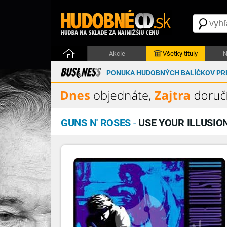
Akcie
Všetky tituly
N
PONUKA HUDOBNÝCH BALÍČKOV PRE
GUNS N' ROSES
-
USE YOUR ILLUSION