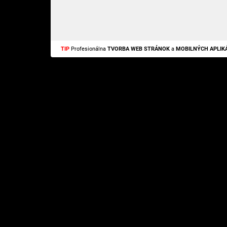
TIP
Profesionálna
TVORBA WEB STRÁNOK
a
MOBILNÝCH APLIKÁ