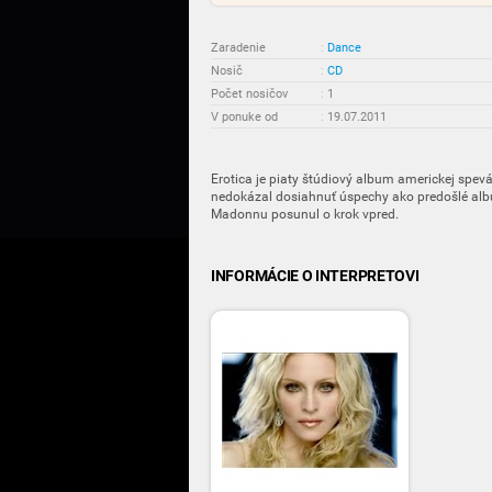
Zaradenie
:
Dance
Nosič
:
CD
Počet nosičov
:
1
V ponuke od
:
19.07.2011
Erotica je piaty štúdiový album americkej sp
nedokázal dosiahnuť úspechy ako predošlé alb
Madonnu posunul o krok vpred.
INFORMÁCIE O INTERPRETOVI