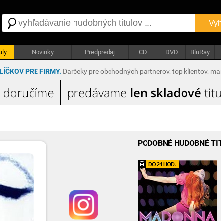
Vyh
uly
Novinky
Predpredaj
CD
DVD
BluRay
ÍČKOV PRE FIRMY.
Darčeky pre obchodných partnerov, top klientov, m
PODOBNÉ HUDOBNÉ TI