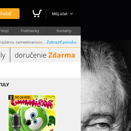
ľadať
Môj účet
Vinyl
Podmienky
Kontakty
anažérov, zamestnancov...
Zobraziť ponuku.
TULY