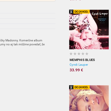
eváčky Madonny. Komerčne album
umy no aj tak môžme povedať, že
MEMPHIS BLUES
Cyndi Lauper
33.99 €