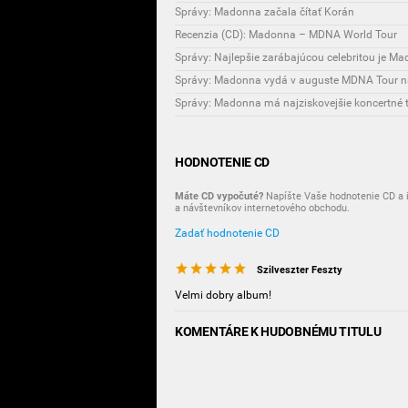
Správy: Madonna začala čítať Korán
Recenzia (CD): Madonna – MDNA World Tour
Správy: Najlepšie zarábajúcou celebritou je M
Správy: Madonna vydá v auguste MDNA Tour na
Správy: Madonna má najziskovejšie koncertné 
HODNOTENIE CD
Máte CD vypočuté?
Napíšte Vaše hodnotenie CD a i
a návštevníkov internetového obchodu.
Zadať hodnotenie CD
Szilveszter Feszty
Velmi dobry album!
KOMENTÁRE K HUDOBNÉMU TITULU