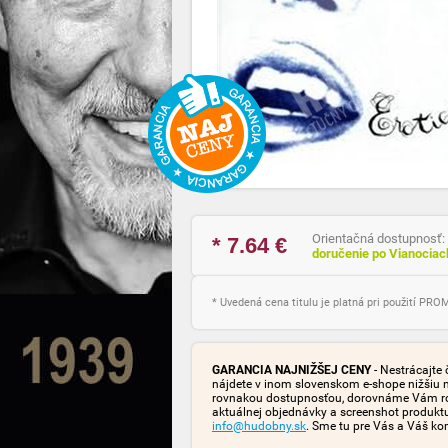
Orientačná dostupnosť:
* 7.64
€
doručenie po Vianocia
* Uvedená cena titulu je platná pri použití PR
GARANCIA NAJNIŽŠEJ CENY
- Nestrácajte 
nájdete v inom slovenskom e-shope nižšiu 
rovnakou dostupnosťou, dorovnáme Vám rozd
aktuálnej objednávky a screenshot produk
info@hudobny.sk
. Sme tu pre Vás a Váš ko