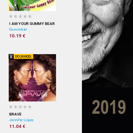
I AM YOUR GUMMY BEAR
Gummibär
10.19 €
BRAVE
Jennifer Lopez
11.04 €