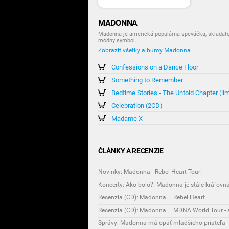
MADONNA
Madonna je americká populárna speváčka, skladateľ
módny symbol.
Zobraziť všetky albumy Madonna
Confessions on a Dance Floor
Something to Remember
Bedtime Stories - The Untold Chapter (limi
Celebration (2CD)
Madame X
ČLÁNKY A RECENZIE
Novinky: Madonna - Rebel Heart Tour!
Koncerty: Ako bolo?: Madonna je stále kráľovná!
Recenzia (CD): Madonna – Rebel Heart
Recenzia (CD): Madonna – MDNA World Tour - 
Správy: Madonna má opäť mladšieho priateľa