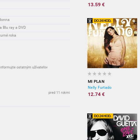
13.59 €
adonna
 Blu ray a DVD
turné roka
nformujte ostatným užívateľov
MI PLAN
Nelly Furtado
pred 11 rokmi
12.74 €