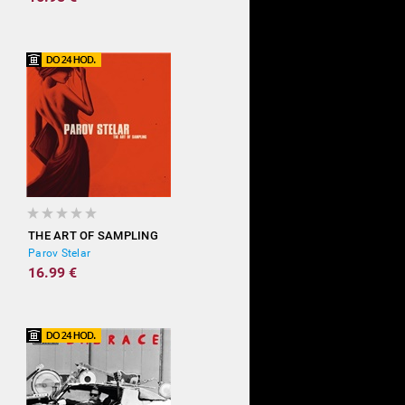
THE ART OF SAMPLING
Parov Stelar
16.99 €