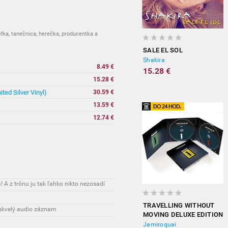
ka, tanečnica, herečka, producentka a
SALE EL SOL
Shakira
8.49 €
15.28 €
15.28 €
ted Silver Vinyl)
30.59 €
13.59 €
12.74 €
 A z trónu ju tak ľahko nikto nezosadí
TRAVELLING WITHOUT
skvelý audio záznam
MOVING DELUXE EDITION
Jamiroquai