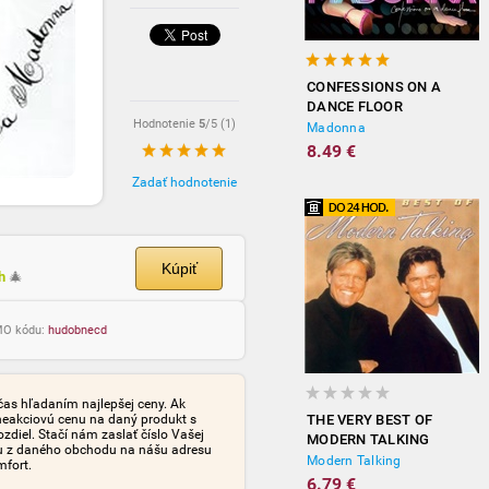
CONFESSIONS ON A
DANCE FLOOR
Hodnotenie
5
/5 (
1
)
Madonna
8.49 €
Zadať hodnotenie
Kúpiť
ch
🎄
OMO kódu:
hudobnecd
čas hľadaním najlepšej ceny. Ak
neakciovú cenu na daný produkt s
THE VERY BEST OF
iel. Stačí nám zaslať číslo Vašej
MODERN TALKING
tu z daného obchodu na nášu adresu
Modern Talking
mfort.
6.79 €