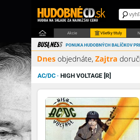
Akcie
Všetky tituly
N
PONUKA HUDOBNÝCH BALÍČKOV PRE
AC/DC
-
HIGH VOLTAGE [R]