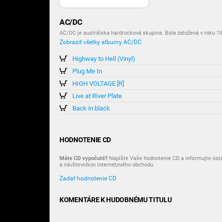
AC/DC
AC/DC je austrálska hardrocková skupina. Bola založená v roku 1
Zobraziť všetky albumy AC/DC
Highway to Hell (Vinyl)
Plug Me In
HIGH VOLTAGE [R]
Live at River Plate
Back in black
HODNOTENIE CD
Máte CD vypočuté?
Napíšte Vaše hodnotenie CD a informujte ost
a návštevníkov internetového obchodu.
Zadať hodnotenie CD
KOMENTÁRE K HUDOBNÉMU TITULU