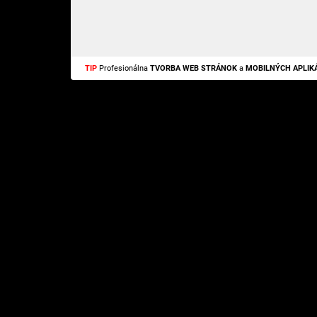
TIP
Profesionálna
TVORBA WEB STRÁNOK
a
MOBILNÝCH APLIKÁ