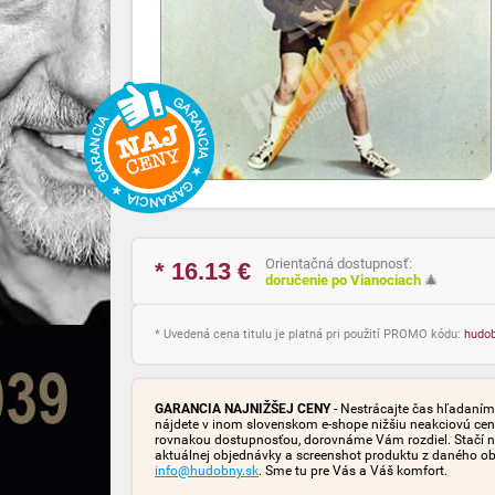
Orientačná dostupnosť:
* 16.13
€
doručenie po Vianociach
🎄
* Uvedená cena titulu je platná pri použití PROMO kódu:
hudo
GARANCIA NAJNIŽŠEJ CENY
- Nestrácajte čas hľadaním 
nájdete v inom slovenskom e-shope nižšiu neakciovú cen
rovnakou dostupnosťou, dorovnáme Vám rozdiel. Stačí n
aktuálnej objednávky a screenshot produktu z daného o
info@hudobny.sk
. Sme tu pre Vás a Váš komfort.