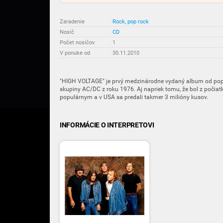
Zaradenie
:
Rock, pop rock
Nosič
:
CD
Počet nosičov
:
1
V ponuke od
:
30.11.2010
"HIGH VOLTAGE" je prvý medzinárodne vydaný album od popu
skupiny AC/DC z roku 1976. Aj napriek tomu, že bol z počiatku
populárnym a v USA sa predali takmer 3 milióny kusov.
INFORMÁCIE O INTERPRETOVI