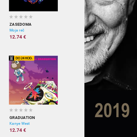
ZASEDOMA
Moja reč
12.74 €
GRADUATION
Kanye West
12.74 €