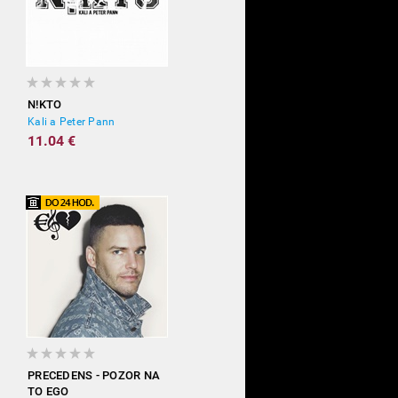
N!KTO
Kali a Peter Pann
11.04 €
PRECEDENS - POZOR NA
TO EGO