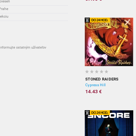
pieseň
Prahe
ekciu
nformujte ostatným užívateľov
STONED RAIDERS
Cypress Hill
14.43 €