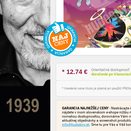
Orientačná dostupnosť:
* 12.74
€
doručenie po Vianocia
* Uvedená cena titulu je platná pri použití PR
GARANCIA NAJNIŽŠEJ CENY
- Nestrácajte 
nájdete v inom slovenskom e-shope nižšiu 
rovnakou dostupnosťou, dorovnáme Vám rozd
aktuálnej objednávky a screenshot produk
info@hudobny.sk
. Sme tu pre Vás a Váš ko