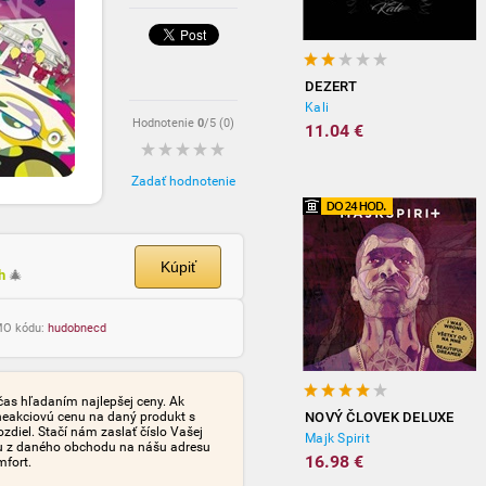
DEZERT
Kali
Hodnotenie
0
/5 (
0
)
11.04 €
Zadať hodnotenie
Kúpiť
ch
🎄
OMO kódu:
hudobnecd
čas hľadaním najlepšej ceny. Ak
neakciovú cenu na daný produkt s
NOVÝ ČLOVEK DELUXE
iel. Stačí nám zaslať číslo Vašej
Majk Spirit
tu z daného obchodu na nášu adresu
16.98 €
mfort.