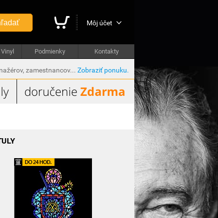
ľadať
Môj účet
Vinyl
Podmienky
Kontakty
anažérov, zamestnancov...
Zobraziť ponuku.
TULY