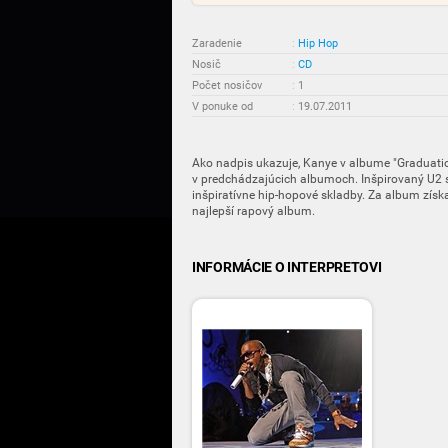
Zaradenie
:
Hip Hop
Nosič
:
CD
Počet nosičov
:
1
V ponuke od
:
19.07.2011
Ako nadpis ukazuje, Kanye v albume "Graduation
v predchádzajúcich albumoch. Inšpirovaný U2 s
inšpiratívne hip-hopové skladby. Za album zís
najlepší rapový album.
INFORMÁCIE O INTERPRETOVI