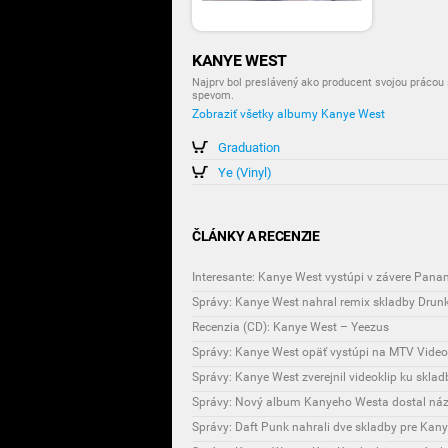
KANYE WEST
Najprv bol preslávený ako producent svojou prácou 
spevom.
Zobraziť všetky albumy Kanye West
Graduation
Ye (Vinyl)
ČLÁNKY A RECENZIE
Interesante: Kanye West vystúpi v závere Pana
Správy: Kanye West nahral remix skladby Drunk
Recenzia (CD): Kanye West – Yeezus
Správy: Kanye West opäť vystúpi na MTV Vide
Správy: Kanye West zverejnil videoklip ku skla
Správy: Nový album Kanyeho Westa dostal ná
Správy: Daft Punk nahrali dve skladby pre Ka