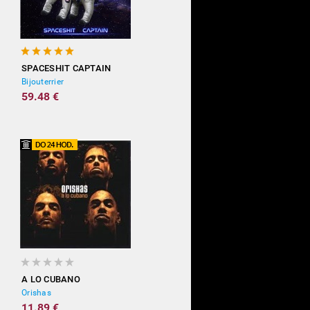
SPACESHIT CAPTAIN
Bijouterrier
59.48 €
A LO CUBANO
Orishas
11.89 €