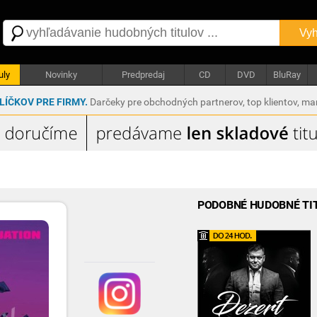
Vyh
uly
Novinky
Predpredaj
CD
DVD
BluRay
ÍČKOV PRE FIRMY.
Darčeky pre obchodných partnerov, top klientov, m
PODOBNÉ HUDOBNÉ TI