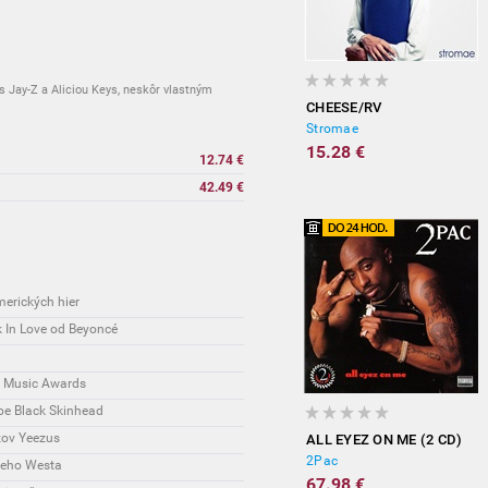
s Jay-Z a Aliciou Keys, neskôr vlastným
CHEESE/RV
Stromae
15.28 €
12.74 €
42.49 €
merických hier
 In Love od Beyoncé
o Music Awards
dbe Black Skinhead
zov Yeezus
ALL EYEZ ON ME (2 CD)
2Pac
nyeho Westa
67.98 €