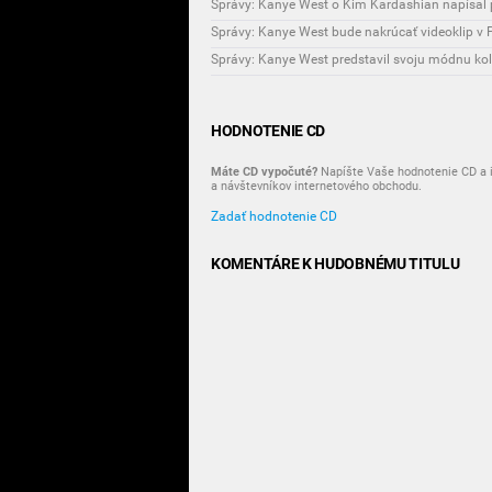
Správy: Kanye West o Kim Kardashian napísal 
Správy: Kanye West bude nakrúcať videoklip v 
Správy: Kanye West predstavil svoju módnu kol
HODNOTENIE CD
Máte CD vypočuté?
Napíšte Vaše hodnotenie CD a i
a návštevníkov internetového obchodu.
Zadať hodnotenie CD
KOMENTÁRE K HUDOBNÉMU TITULU