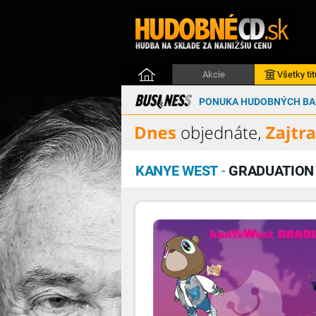
Akcie
Všetky tit
PONUKA HUDOBNÝCH BAL
KANYE WEST
-
GRADUATION