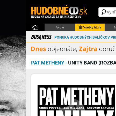
Akcie
Všetky tituly
N
PONUKA HUDOBNÝCH BALÍČKOV PRE
PAT METHENY
-
UNITY BAND (ROZBA