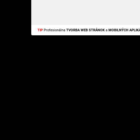
TIP
Profesionálna
TVORBA WEB STRÁNOK
a
MOBILNÝCH APLIKÁ