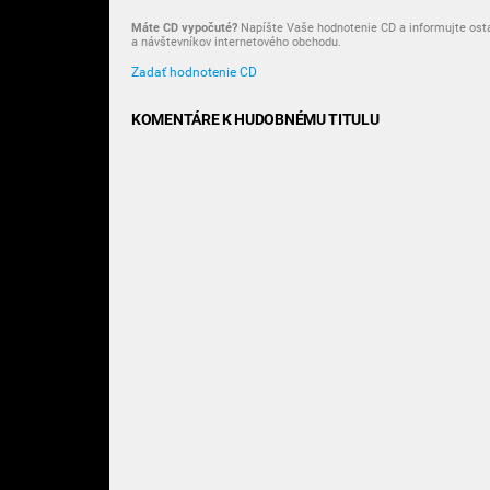
Máte CD vypočuté?
Napíšte Vaše hodnotenie CD a informujte ost
a návštevníkov internetového obchodu.
Zadať hodnotenie CD
KOMENTÁRE K HUDOBNÉMU TITULU