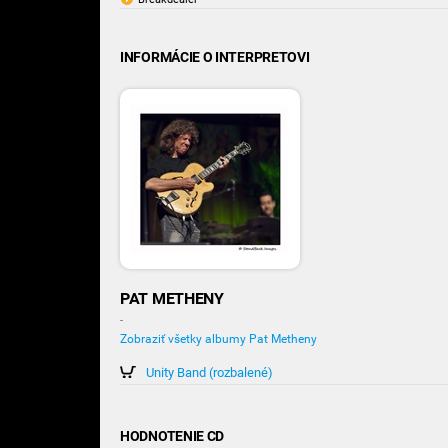
INFORMÁCIE O INTERPRETOVI
PAT METHENY
-
Zobraziť všetky albumy Pat Metheny
Unity Band (rozbalené)
HODNOTENIE CD