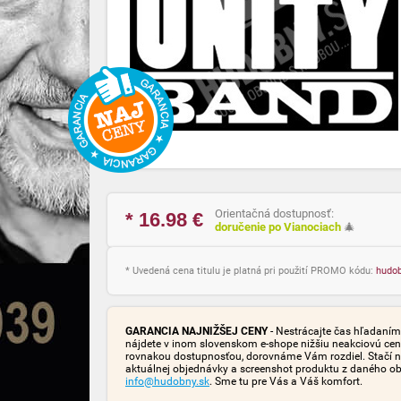
Orientačná dostupnosť:
* 16.98
€
doručenie po Vianociach
🎄
* Uvedená cena titulu je platná pri použití PROMO kódu:
hudo
GARANCIA NAJNIŽŠEJ CENY
- Nestrácajte čas hľadaním 
nájdete v inom slovenskom e-shope nižšiu neakciovú cen
rovnakou dostupnosťou, dorovnáme Vám rozdiel. Stačí n
aktuálnej objednávky a screenshot produktu z daného o
info@hudobny.sk
. Sme tu pre Vás a Váš komfort.