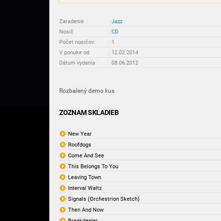
Zaradenie
:
Jazz
Nosič
:
CD
Počet nosičov
:
1
V ponuke od
:
12.02.2014
Dátum vydania
:
08.06.2012
Rozbalený demo kus
ZOZNAM SKLADIEB
New Year
Roofdogs
Come And See
This Belongs To You
Leaving Town
Interval Waltz
Signals (Orchestrion Sketch)
Then And Now
Breakdealer