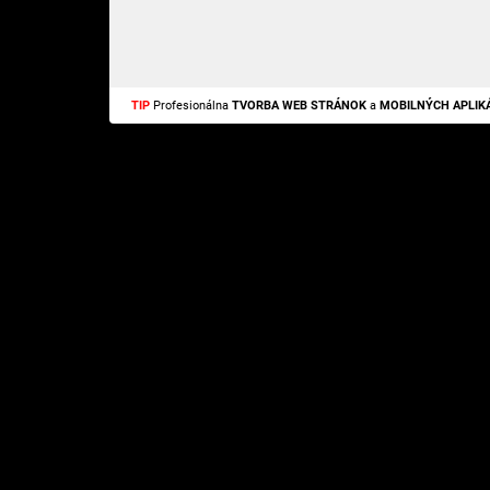
TIP
Profesionálna
TVORBA WEB STRÁNOK
a
MOBILNÝCH APLIKÁ