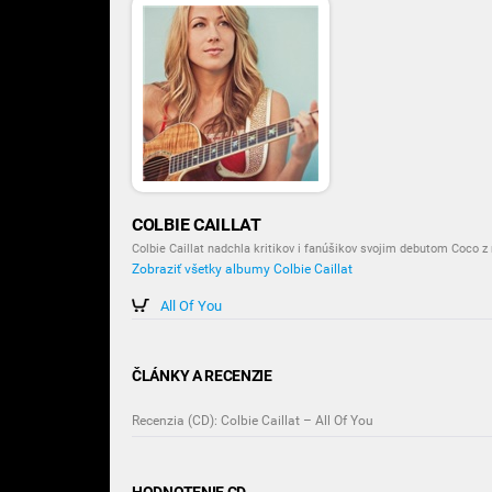
COLBIE CAILLAT
Colbie Caillat nadchla kritikov i fanúšikov svojim debutom Coco z
Zobraziť všetky albumy Colbie Caillat
All Of You
ČLÁNKY A RECENZIE
Recenzia (CD): Colbie Caillat – All Of You