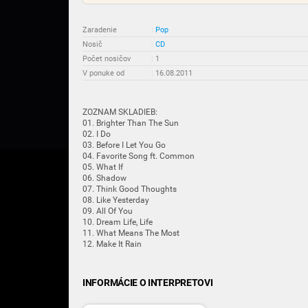
Zaradenie
:
Pop
Nosič
:
CD
Počet nosičov
:
1
V ponuke od
:
16.08.2011
ZOZNAM SKLADIEB:
01. Brighter Than The Sun
02. I Do
03. Before I Let You Go
04. Favorite Song ft. Common
05. What If
06. Shadow
07. Think Good Thoughts
08. Like Yesterday
09. All Of You
10. Dream Life, Life
11. What Means The Most
12. Make It Rain
INFORMÁCIE O INTERPRETOVI