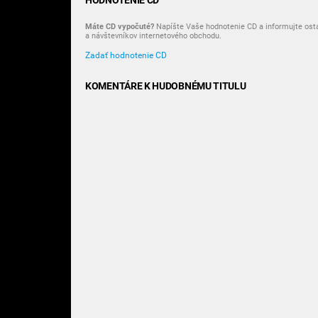
HODNOTENIE CD
Máte CD vypočuté?
Napíšte Vaše hodnotenie CD a informujte ost
a návštevníkov internetového obchodu.
Zadať hodnotenie CD
KOMENTÁRE K HUDOBNÉMU TITULU