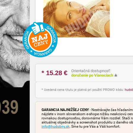
Orientačná dostupnosť:
* 15.28
€
doručenie po Vianociach
🎄
* Uvedená cena titulu je platná pri použití PROMO kódu:
hudo
GARANCIA NAJNIŽŠEJ CENY
- Nestrácajte čas hľadaním 
nájdete v inom slovenskom e-shope nižšiu neakciovú cen
rovnakou dostupnosťou, dorovnáme Vám rozdiel. Stačí n
aktuálnej objednávky a screenshot produktu z daného o
info@hudobny.sk
. Sme tu pre Vás a Váš komfort.