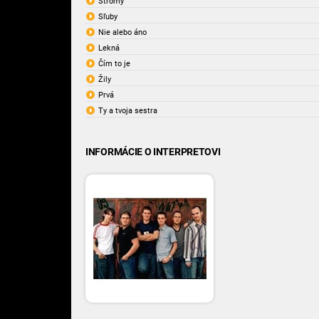
Stromy
Sľuby
Nie alebo áno
Lekná
Čím to je
Žily
Prvá
Ty a tvoja sestra
INFORMÁCIE O INTERPRETOVI