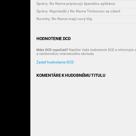
Správy: No Name pripravujú špeciálnu aplikáciu
Správy: Najmladší z No Name Timkovcov sa oženil
Novinky: No Name majú nový klip
HODNOTENIE DCD
Máte DCD vypočuté?
Napíšte Vaše hodnotenie DCD a informujte o
a návštevníkov internetového obchodu.
Zadať hodnotenie DCD
KOMENTÁRE K HUDOBNÉMU TITULU