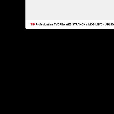
TIP
Profesionálna
TVORBA WEB STRÁNOK
a
MOBILNÝCH APLIKÁ