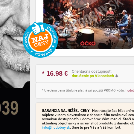
Orientačná dostupnosť:
* 16.98
€
doručenie po Vianociach
🎄
* Uvedená cena titulu je platná pri použití PROMO kódu:
hudo
GARANCIA NAJNIŽŠEJ CENY
- Nestrácajte čas hľadaním 
nájdete v inom slovenskom e-shope nižšiu neakciovú cen
rovnakou dostupnosťou, dorovnáme Vám rozdiel. Stačí n
aktuálnej objednávky a screenshot produktu z daného o
info@hudobny.sk
. Sme tu pre Vás a Váš komfort.