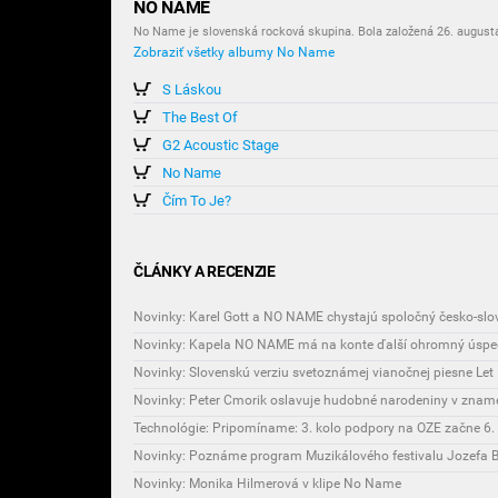
NO NAME
No Name je slovenská rocková skupina. Bola založená 26. augusta
Zobraziť všetky albumy No Name
S Láskou
The Best Of
G2 Acoustic Stage
No Name
Čím To Je?
ČLÁNKY A RECENZIE
Novinky: Karel Gott a NO NAME chystajú spoločný česko-slo
Novinky: Peter Cmorik oslavuje hudobné narodeniny v zname
Novinky: Poznáme program Muzikálového festivalu Jozefa 
Novinky: Monika Hilmerová v klipe No Name