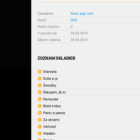
Zaradenie
:
Rock, pop rock
Nosič
:
DCD
Počet nosičov
:
2
V ponuke od
:
24.02.2014
Dátum vydania
:
28.02.2014
ZOZNAM SKLADIEB
Starosta
Duša a ja
Ženušky
Ďakujem, že si
Na,na,naa
Biela krása
Panic a panna
Za oknami
Večnosť
Hľadám