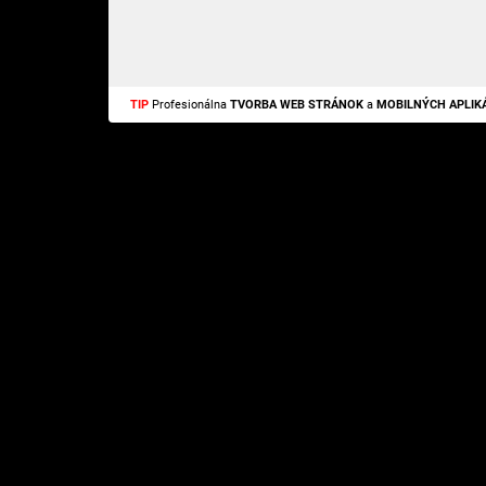
TIP
Profesionálna
TVORBA WEB STRÁNOK
a
MOBILNÝCH APLIKÁ