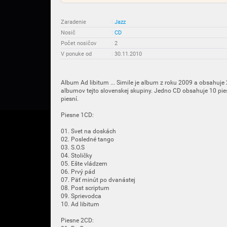
Zaradenie
:
Jazz
Nosič
:
CD
Počet nosičov
:
2
V ponuke od
:
30.11.2010
Album Ad libitum ... Simile je album z roku 2009 a obsahuje
albumov tejto slovenskej skupiny. Jedno CD obsahuje 10 pie
piesní.
Piesne 1CD:
01. Svet na doskách
02. Posledné tango
03. S.O.S
04. Stoličky
05. Ešte vládzem
06. Prvý pád
07. Päť minút po dvanástej
08. Post scriptum
09. Sprievodca
10. Ad libitum
Piesne 2CD: