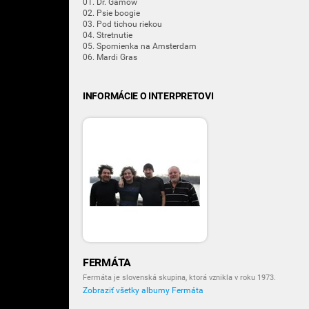
01. Dr. Gamow
02. Psie boogie
03. Pod tichou riekou
04. Stretnutie
05. Spomienka na Amsterdam
06. Mardi Gras
INFORMÁCIE O INTERPRETOVI
FERMÁTA
Fermáta je slovenská skupina, ktorá vznikla v roku 1973.
Zobraziť všetky albumy Fermáta