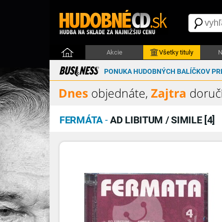
Akcie
Všetky tituly
N
PONUKA HUDOBNÝCH BALÍČKOV PRE
FERMÁTA
-
AD LIBITUM / SIMILE [4]