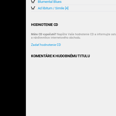
Blumental Blues
Ad libitum / Simile [4]
HODNOTENIE CD
Máte CD vypočuté?
Napíšte Vaše hodnotenie CD a informujte ost
a návštevníkov internetového obchodu.
Zadať hodnotenie CD
KOMENTÁRE K HUDOBNÉMU TITULU