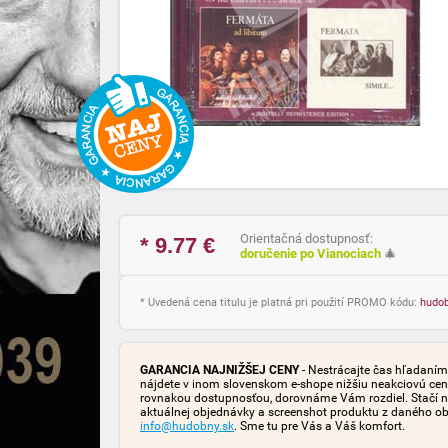
Orientačná dostupnosť:
* 9.77
€
doručenie po Vianociach
🎄
* Uvedená cena titulu je platná pri použití PROMO kódu:
hudo
GARANCIA NAJNIŽŠEJ CENY
- Nestrácajte čas hľadaním 
nájdete v inom slovenskom e-shope nižšiu neakciovú cen
rovnakou dostupnosťou, dorovnáme Vám rozdiel. Stačí n
aktuálnej objednávky a screenshot produktu z daného o
info@hudobny.sk
. Sme tu pre Vás a Váš komfort.