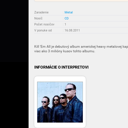
Zaradenie
:
Metal
Nosič
:
CD
Počet nosičov
:
1
V ponuke od
:
16.08.2011
Kill 'Em All je debutový album americkej heavy metalovej kap
viac ako 3 milióny kusov tohto albumu.
INFORMÁCIE O INTERPRETOVI