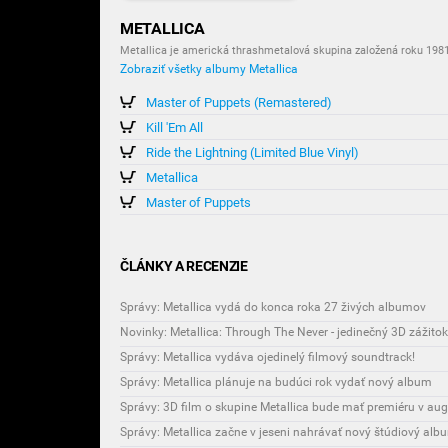
METALLICA
Metallica je americká thrashmetalová skupina založená roku 1981
Zobraziť všetky albumy Metallica
Master of Puppets (Remastered)
Kill 'Em All
Ride the Lightning (Limited Blue Vinyl)
Metallica
Master of Puppets
ČLÁNKY A RECENZIE
Správy: Metallica vydá do konca roka 27 živých albumov
Novinky: Metallica: Through The Never - jedinečný 3D zážitok
Správy: Metallica vydáva ojedinelý filmový soundtrack!
Správy: Metallica plánuje na budúci rok vydať nový album
Správy: 3D film o skupine Metallica bude mať premiéru v au
Správy: Metallica začne v jeseni nahrávať nový štúdiový alb