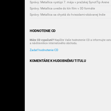
Správy: Metallica vystúpi 7. mája v pražskej SynotTip Arene
Správy: Metallica uvedie do kín film v 3D formáte
Správy: Metallica sa chystá do hviezdami-obávanej Indie
HODNOTENIE CD
Máte CD vypočuté?
Napíšte Vaše hodnotenie CD a informujte ost
a návštevníkov internetového obchodu.
Zadať hodnotenie CD
KOMENTÁRE K HUDOBNÉMU TITULU