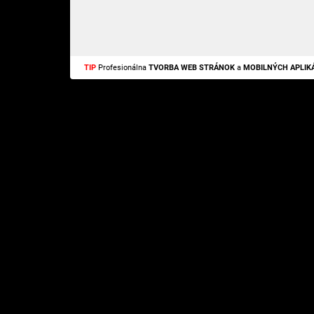
TIP
Profesionálna
TVORBA WEB STRÁNOK
a
MOBILNÝCH APLIKÁ