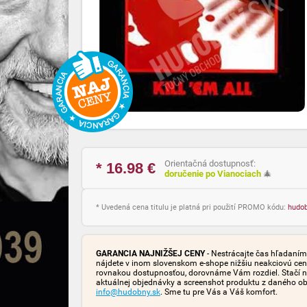
Orientačná dostupnosť:
* 16.98
€
doručenie po Vianociach
🎄
* Uvedená cena titulu je platná pri použití PROMO kódu:
hudo
GARANCIA NAJNIŽŠEJ CENY
- Nestrácajte čas hľadaním 
nájdete v inom slovenskom e-shope nižšiu neakciovú cen
rovnakou dostupnosťou, dorovnáme Vám rozdiel. Stačí n
aktuálnej objednávky a screenshot produktu z daného o
info@hudobny.sk
. Sme tu pre Vás a Váš komfort.