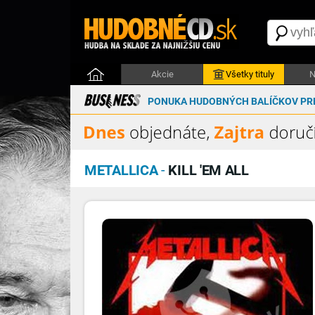
Akcie
Všetky tituly
N
PONUKA HUDOBNÝCH BALÍČKOV PRE
METALLICA
-
KILL 'EM ALL