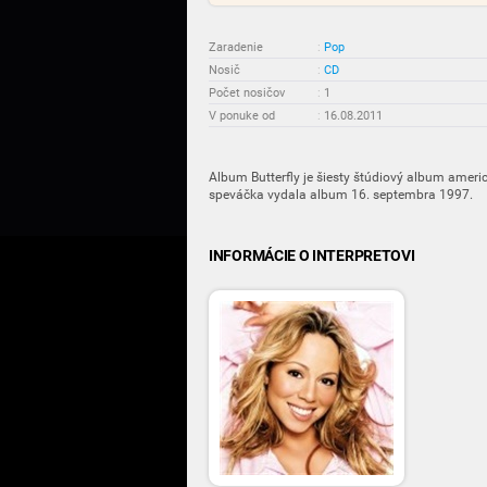
Zaradenie
:
Pop
Nosič
:
CD
Počet nosičov
:
1
V ponuke od
:
16.08.2011
Album Butterfly je šiesty štúdiový album ameri
speváčka vydala album 16. septembra 1997.
INFORMÁCIE O INTERPRETOVI