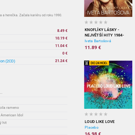
a a herečka. Začala kariéru od roku 1990.
KNOFLÍKY LÁSKY -
8.49 €
NEJVĚTŠÍ HITY 1984-
10.19 €
2012
Iveta Bartošová
11.04 €
11.89 €
0 €
ion (2CD)
21.24 €
..
ĺbila rameno
 American Idol
LOUD LIKE LOVE
 hit
Placebo
16.98 €