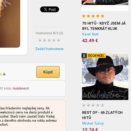
70 HITŮ - KDYŽ JSEM JÁ
BYL TENKRÁT KLUK
Hodnotenie
0
/5 (
0
)
(3CD)
Karel Gott
42.49 €
Zadať hodnotenie
Kúpiť
ch
🎄
OMO kódu:
hudobnecd
čas hľadaním najlepšej ceny. Ak
neakciovú cenu na daný produkt s
BEST OF - 46 ZLATÝCH
iel. Stačí nám zaslať číslo Vašej
HITŮ
tu z daného obchodu na nášu adresu
Michal Tučný
mfort.
12.74 €