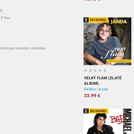
dy
II You
nformujte ostatným užívateľov
VELKÝ FLÁM (ZLATÉ
ALBUM)
Dalibor Janda
33.99 €