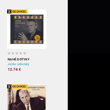
NAHÉ DOTYKY
Janko Lehotský
12.74 €