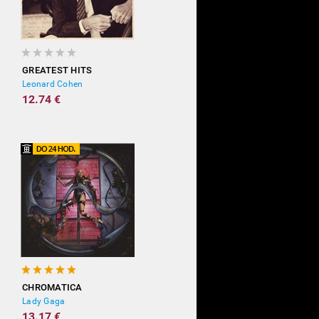
GREATEST HITS
Leonard Cohen
12.74 €
CHROMATICA
Lady Gaga
13.17 €