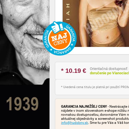
Orientačná dostupnosť:
* 10.19
€
doručenie po Vianocia
* Uvedená cena titulu je platná pri použití PR
GARANCIA NAJNIŽŠEJ CENY
- Nestrácajte 
nájdete v inom slovenskom e-shope nižšiu 
rovnakou dostupnosťou, dorovnáme Vám rozd
aktuálnej objednávky a screenshot produk
info@hudobny.sk
. Sme tu pre Vás a Váš ko