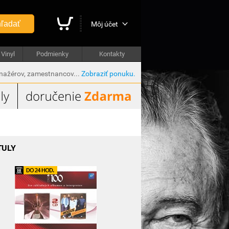
ľadať
Môj účet
Vinyl
Podmienky
Kontakty
anažérov, zamestnancov...
Zobraziť ponuku.
TULY