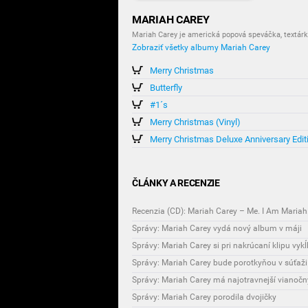
MARIAH CAREY
Mariah Carey je americká popová speváčka, textárk
Zobraziť všetky albumy Mariah Carey
Merry Christmas
Butterfly
#1´s
Merry Christmas (Vinyl)
Merry Christmas Deluxe Anniversary Edit
ČLÁNKY A RECENZIE
Recenzia (CD): Mariah Carey – Me. I Am Mariah.
Správy: Mariah Carey vydá nový album v máji
Správy: Mariah Carey si pri nakrúcaní klipu vyk
Správy: Mariah Carey bude porotkyňou v súťaži
Správy: Mariah Carey má najotravnejší vianočný
Správy: Mariah Carey porodila dvojičky