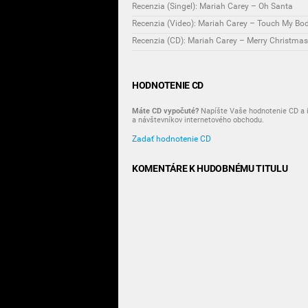
Recenzia (Singel): Mariah Carey – Oh Santa
Recenzia (Video): Mariah Carey – Touch My Bo
Recenzia (CD): Mariah Carey – Merry Christmas 
HODNOTENIE CD
Máte CD vypočuté?
Napíšte Vaše hodnotenie CD a i
a návštevníkov internetového obchodu.
Zadať hodnotenie CD
KOMENTÁRE K HUDOBNÉMU TITULU