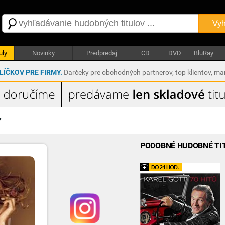
Vyh
uly
Novinky
Predpredaj
CD
DVD
BluRay
ÍČKOV PRE FIRMY.
Darčeky pre obchodných partnerov, top klientov, m
Y
PODOBNÉ HUDOBNÉ TI