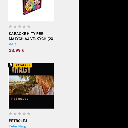
KARAOKE HITY PRE
MALÝCH AJ VEĽKÝCH (2X
DVD)
VAR
33.99 €
PETROLEJ
Peter Nagy