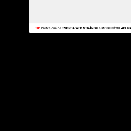
TIP
Profesionálna
TVORBA WEB STRÁNOK
a
MOBILNÝCH APLIKÁ