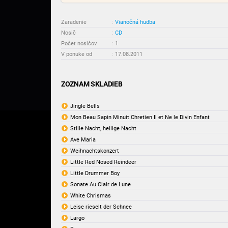
Zaradenie
:
Vianočná hudba
Nosič
:
CD
Počet nosičov
:
1
V ponuke od
:
17.08.2011
ZOZNAM SKLADIEB
Jingle Bells
Mon Beau Sapin Minuit Chretien Il et Ne le Divin Enfant
Stille Nacht, heilige Nacht
Ave Maria
Weihnachtskonzert
Little Red Nosed Reindeer
Little Drummer Boy
Sonate Au Clair de Lune
White Chrismas
Leise rieselt der Schnee
Largo