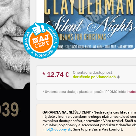
Orientačná dostupnosť:
* 12.74
€
doručenie po Vianociach
🎄
* Uvedená cena titulu je platná pri použití PROMO kódu:
hudo
GARANCIA NAJNIŽŠEJ CENY
- Nestrácajte čas hľadaním 
nájdete v inom slovenskom e-shope nižšiu neakciovú cen
rovnakou dostupnosťou, dorovnáme Vám rozdiel. Stačí n
aktuálnej objednávky a screenshot produktu z daného o
info@hudobny.sk
. Sme tu pre Vás a Váš komfort.