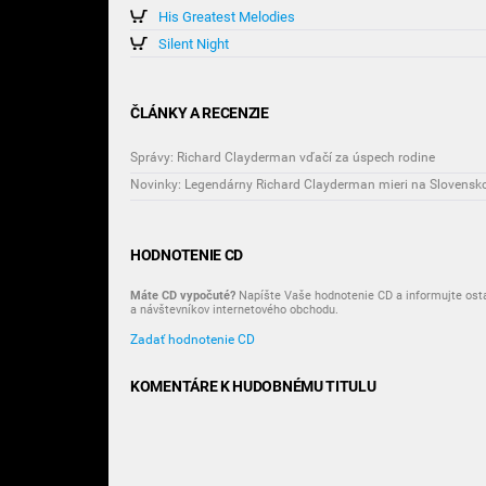
His Greatest Melodies
Silent Night
ČLÁNKY A RECENZIE
Správy: Richard Clayderman vďačí za úspech rodine
Novinky: Legendárny Richard Clayderman mieri na Slovensk
HODNOTENIE CD
Máte CD vypočuté?
Napíšte Vaše hodnotenie CD a informujte ost
a návštevníkov internetového obchodu.
Zadať hodnotenie CD
KOMENTÁRE K HUDOBNÉMU TITULU