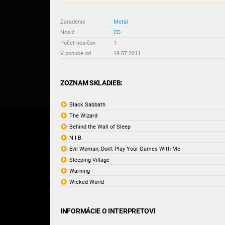
Zaradenie
:
Metal
Nosič
:
CD
Počet nosičov
:
1
V ponuke od
:
19.07.2011
ZOZNAM SKLADIEB:
Black Sabbath
The Wizard
Behind the Wall of Sleep
N.I.B.
Evil Woman, Don't Play Your Games With Me
Sleeping Village
Warning
Wicked World
INFORMÁCIE O INTERPRETOVI