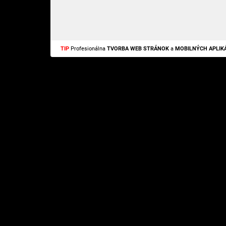
TIP
Profesionálna
TVORBA WEB STRÁNOK
a
MOBILNÝCH APLIKÁ