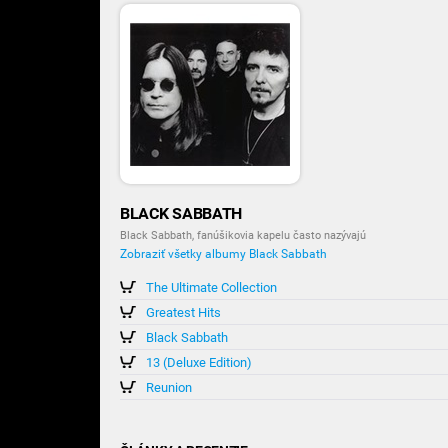
BLACK SABBATH
Black Sabbath, fanúšikovia kapelu často nazývajú
Zobraziť všetky albumy Black Sabbath
The Ultimate Collection
Greatest Hits
Black Sabbath
13 (Deluxe Edition)
Reunion