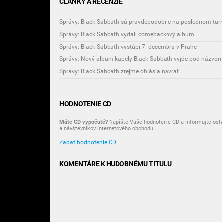
ČLÁNKY A RECENZIE
Správy: Black Sabbath sú pravdepodobne na poslednom tur
Správy: Black Sabbath vydali comebackový album
Správy: Black Sabbath vystúpi 7. decembra v Prahe
Správy: Nový album kapely Black Sabbath vyjde pod názvo
Správy: Black Sabbath zrejme ohlásia návrat
HODNOTENIE CD
Máte CD vypočuté?
Napíšte Vaše hodnotenie CD a informujte ost
a návštevníkov internetového obchodu.
Zadať hodnotenie CD
KOMENTÁRE K HUDOBNÉMU TITULU