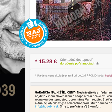
Orientačná dostupnosť:
* 15.28
€
doručenie po Vianociach
🎄
* Uvedená cena titulu je platná pri použití PROMO kódu:
hudo
GARANCIA NAJNIŽŠEJ CENY
- Nestrácajte čas hľadaním 
nájdete v inom slovenskom e-shope nižšiu neakciovú cen
rovnakou dostupnosťou, dorovnáme Vám rozdiel. Stačí n
aktuálnej objednávky a screenshot produktu z daného o
info@hudobny.sk
. Sme tu pre Vás a Váš komfort.