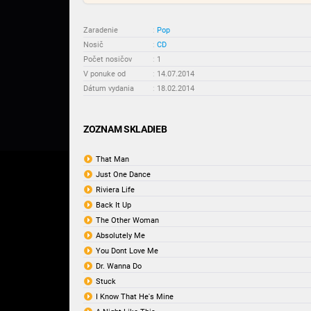
Zaradenie
:
Pop
Nosič
:
CD
Počet nosičov
:
1
V ponuke od
:
14.07.2014
Dátum vydania
:
18.02.2014
ZOZNAM SKLADIEB
That Man
Just One Dance
Riviera Life
Back It Up
The Other Woman
Absolutely Me
You Dont Love Me
Dr. Wanna Do
Stuck
I Know That He's Mine