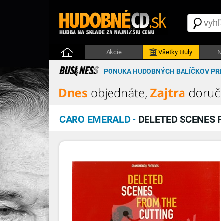
Akcie
Všetky tituly
N
PONUKA HUDOBNÝCH BALÍČKOV PRE
CARO EMERALD
-
DELETED SCENES 