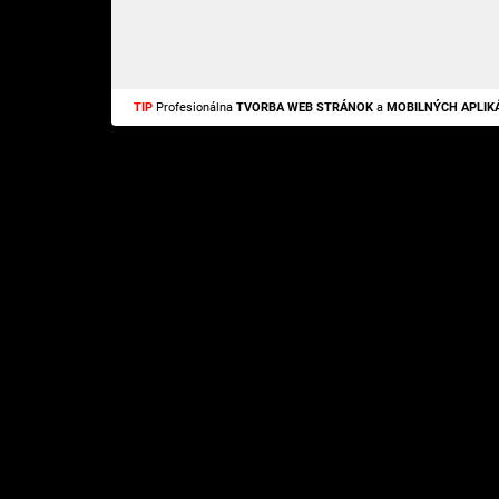
TIP
Profesionálna
TVORBA WEB STRÁNOK
a
MOBILNÝCH APLIKÁ