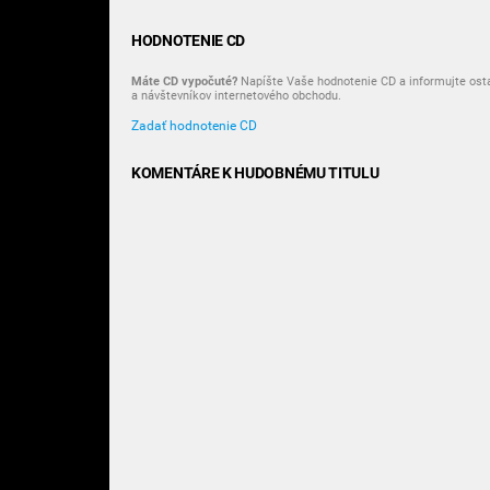
HODNOTENIE CD
Máte CD vypočuté?
Napíšte Vaše hodnotenie CD a informujte ost
a návštevníkov internetového obchodu.
Zadať hodnotenie CD
KOMENTÁRE K HUDOBNÉMU TITULU