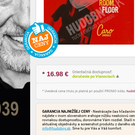
Orientačná dostupnosť:
* 16.98
€
doručenie po Vianociach
🎄
* Uvedená cena titulu je platná pri použití PROMO kódu:
hudo
GARANCIA NAJNIŽŠEJ CENY
- Nestrácajte čas hľadaním 
nájdete v inom slovenskom e-shope nižšiu neakciovú cen
rovnakou dostupnosťou, dorovnáme Vám rozdiel. Stačí n
aktuálnej objednávky a screenshot produktu z daného o
info@hudobny.sk
. Sme tu pre Vás a Váš komfort.