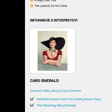
A Night Like This
The Lipstick On His Collar
INFORMÁCIE O INTERPRETOVI
CARO EMERALD
-
Zobraziť všetky albumy Caro Emerald
Deleted Scenes From The Cutting Room Floor
The Shocking Miss Emerald