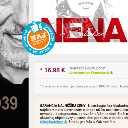
Orientačná dostupnosť:
* 16.98
€
doručenie po Vianociach
🎄
* Uvedená cena titulu je platná pri použití PROMO kódu:
hudo
GARANCIA NAJNIŽŠEJ CENY
- Nestrácajte čas hľadaním 
nájdete v inom slovenskom e-shope nižšiu neakciovú cen
rovnakou dostupnosťou, dorovnáme Vám rozdiel. Stačí n
aktuálnej objednávky a screenshot produktu z daného o
info@hudobny.sk
. Sme tu pre Vás a Váš komfort.