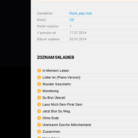
Zaradenie
:
Rock, pop rock
Nosič
:
CD
Počet nosičov
:
1
V ponuke od
:
17.07.2014
Dátum vydania
:
03.01.2014
ZOZNAM SKLADIEB
In Meinem Leben
Liebe Ist (Piano Version)
Wunder Gescheh'n
Mondsong
Du Bist Überall
Lass Mich Dein Pirat Sein
Jetzt Bist Du Weg
Ohne Ende
Unerkannt Durchs Märchenland
Zusammen