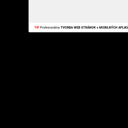
TIP
Profesionálna
TVORBA WEB STRÁNOK
a
MOBILNÝCH APLIKÁ