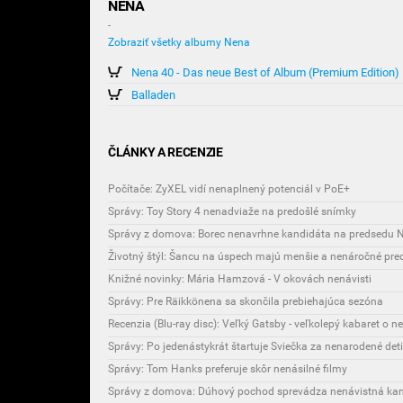
NENA
-
Zobraziť všetky albumy Nena
Nena 40 - Das neue Best of Album (Premium Edition)
Balladen
ČLÁNKY A RECENZIE
Počítače: ZyXEL vidí nenaplnený potenciál v PoE+
Správy: Toy Story 4 nenadviaže na predošlé snímky
Správy z domova: Borec nenavrhne kandidáta na predsedu 
Životný štýl: Šancu na úspech majú menšie a nenáročné pre
Knižné novinky: Mária Hamzová - V okovách nenávisti
Správy: Pre Räikkönena sa skončila prebiehajúca sezóna
Recenzia (Blu-ray disc): Veľký Gatsby - veľkolepý kabaret o n
Správy: Po jedenástykrát štartuje Sviečka za nenarodené deti
Správy: Tom Hanks preferuje skôr nenásilné filmy
Správy z domova: Dúhový pochod sprevádza nenávistná k