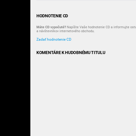
HODNOTENIE CD
Máte CD vypočuté?
Napíšte Vaše hodnotenie CD a informujte ost
a návštevníkov internetového obchodu.
Zadať hodnotenie CD
KOMENTÁRE K HUDOBNÉMU TITULU