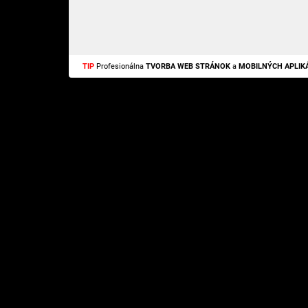
TIP
Profesionálna
TVORBA WEB STRÁNOK
a
MOBILNÝCH APLIKÁ