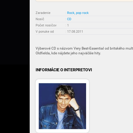
Zaradenie
:
Rock, pop rock
Nosič
:
CD
Počet nosičov
:
1
V ponuke od
:
17.08.2011
Výberové CD s názvom Very Best-Essential od britského mult
Oldfielda, kde nájdete jeho najväčšie hity.
INFORMÁCIE O INTERPRETOVI