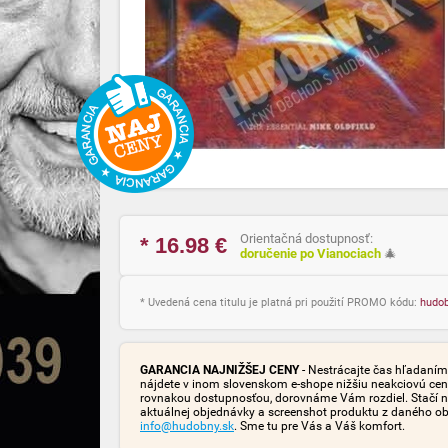
Orientačná dostupnosť:
* 16.98
€
doručenie po Vianociach
🎄
* Uvedená cena titulu je platná pri použití PROMO kódu:
hudo
GARANCIA NAJNIŽŠEJ CENY
- Nestrácajte čas hľadaním 
nájdete v inom slovenskom e-shope nižšiu neakciovú cen
rovnakou dostupnosťou, dorovnáme Vám rozdiel. Stačí n
aktuálnej objednávky a screenshot produktu z daného o
info@hudobny.sk
. Sme tu pre Vás a Váš komfort.