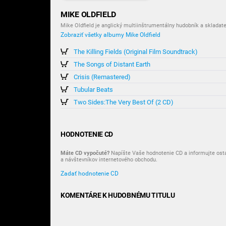
MIKE OLDFIELD
Mike Oldfield je anglický multiinštrumentálny hudobník a skladat
Zobraziť všetky albumy Mike Oldfield
The Killing Fields (Original Film Soundtrack)
The Songs of Distant Earth
Crisis (Remastered)
Tubular Beats
Two Sides:The Very Best Of (2 CD)
HODNOTENIE CD
Máte CD vypočuté?
Napíšte Vaše hodnotenie CD a informujte ost
a návštevníkov internetového obchodu.
Zadať hodnotenie CD
KOMENTÁRE K HUDOBNÉMU TITULU