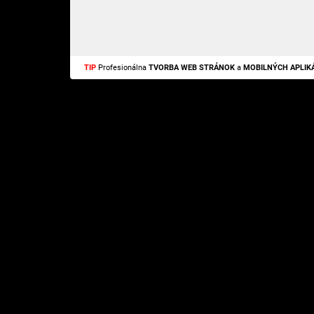
TIP
Profesionálna
TVORBA WEB STRÁNOK
a
MOBILNÝCH APLIKÁ