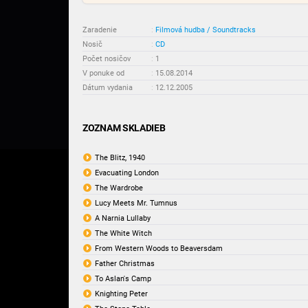
Zaradenie
:
Filmová hudba / Soundtracks
Nosič
:
CD
Počet nosičov
:
1
V ponuke od
:
15.08.2014
Dátum vydania
:
12.12.2005
ZOZNAM SKLADIEB
The Blitz, 1940
Evacuating London
The Wardrobe
Lucy Meets Mr. Tumnus
A Narnia Lullaby
The White Witch
From Western Woods to Beaversdam
Father Christmas
To Aslan's Camp
Knighting Peter