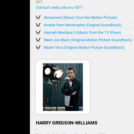
OST
Zobraziť všetky albumy OST1
Atonement (Music from the Motion Picture)
Amelie from Montmartre (Original Soundtrack)
Hannah Montana 3 (Music from the TV Show)
Meet Joe Black (Original Motion Picture Soundtrack)
Miami Vice (Original Motion Picture Soundtrack)
HARRY GREGSON-WILLIAMS
-