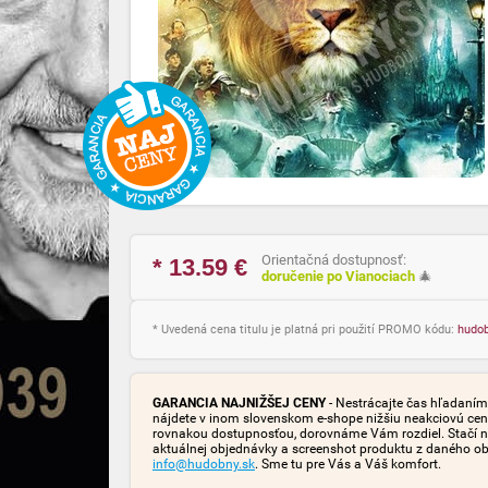
Orientačná dostupnosť:
* 13.59
€
doručenie po Vianociach
🎄
* Uvedená cena titulu je platná pri použití PROMO kódu:
hudo
GARANCIA NAJNIŽŠEJ CENY
- Nestrácajte čas hľadaním 
nájdete v inom slovenskom e-shope nižšiu neakciovú cen
rovnakou dostupnosťou, dorovnáme Vám rozdiel. Stačí n
aktuálnej objednávky a screenshot produktu z daného o
info@hudobny.sk
. Sme tu pre Vás a Váš komfort.