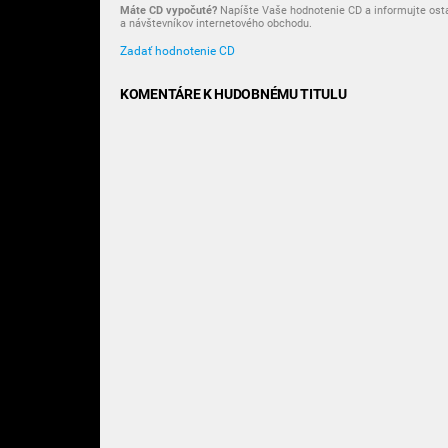
Máte CD vypočuté?
Napíšte Vaše hodnotenie CD a informujte ost
a návštevníkov internetového obchodu.
Zadať hodnotenie CD
KOMENTÁRE K HUDOBNÉMU TITULU