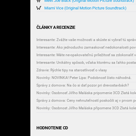
Meet Joe Black (Original Motion Picture Soundtrack)
Miami Vice (Original Motion Picture Soundtrack)
ČLÁNKY A RECENZIE
Interesante: Zvážte vaše možnosti a skúste si vybrať tú sprá
Interesante: Ako jednoducho zamaskovať nedokonalosti povr
Interesante: Máte ne-opakovateľnú príležitosť sa zdokonaliť
Zdravie: Rýchle tipy na starostlivosť o vlasy
Novinky: NOVINKA! Peter Lipa: Podobnosť čisto náhodná.
Správy z domova: Na čo si dať pozor pri drevostavbách?
Novinky: Osobnosť Jiřího Maláska pripomenie 3CD Zlatá kole
Správy z domova: Ceny nehnuteľností poskočili aj v prvom 
HODNOTENIE CD