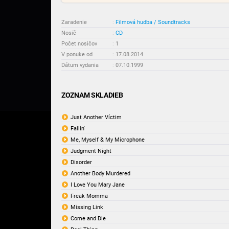
Zaradenie
:
Filmová hudba / Soundtracks
Nosič
:
CD
Počet nosičov
:
1
V ponuke od
:
17.08.2014
Dátum vydania
:
07.10.1999
ZOZNAM SKLADIEB
Just Another Víctim
Fallín'
Me, Myself & My Microphone
Judgment Night
Disorder
Another Body Murdered
I Love You Mary Jane
Freak Momma
Missing Link
Come and Die