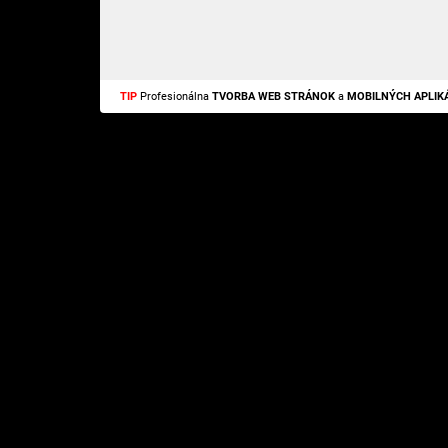
TIP
Profesionálna
TVORBA WEB STRÁNOK
a
MOBILNÝCH APLIKÁ