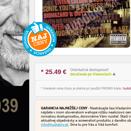
Orientačná dostupnosť:
* 25.49
€
doručenie po Vianociach
🎄
* Uvedená cena titulu je platná pri použití PROMO kódu:
hudo
GARANCIA NAJNIŽŠEJ CENY
- Nestrácajte čas hľadaním 
nájdete v inom slovenskom e-shope nižšiu neakciovú cen
rovnakou dostupnosťou, dorovnáme Vám rozdiel. Stačí n
aktuálnej objednávky a screenshot produktu z daného o
info@hudobny.sk
. Sme tu pre Vás a Váš komfort.