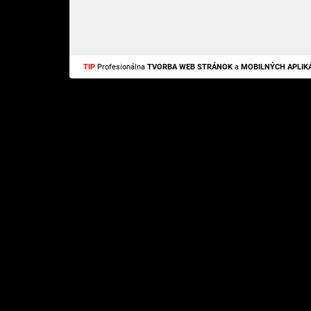
TIP
Profesionálna
TVORBA WEB STRÁNOK
a
MOBILNÝCH APLIKÁ