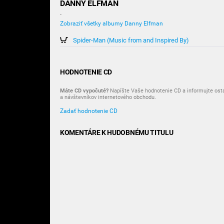
DANNY ELFMAN
-
Zobraziť všetky albumy Danny Elfman
Spider-Man (Music from and Inspired By)
HODNOTENIE CD
Máte CD vypočuté?
Napíšte Vaše hodnotenie CD a informujte ost
a návštevníkov internetového obchodu.
Zadať hodnotenie CD
KOMENTÁRE K HUDOBNÉMU TITULU