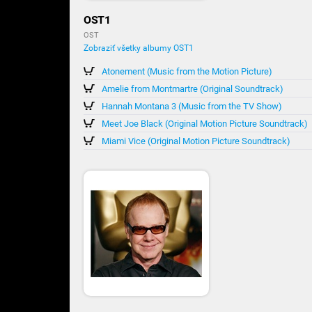
OST1
OST
Zobraziť všetky albumy OST1
Atonement (Music from the Motion Picture)
Amelie from Montmartre (Original Soundtrack)
Hannah Montana 3 (Music from the TV Show)
Meet Joe Black (Original Motion Picture Soundtrack)
Miami Vice (Original Motion Picture Soundtrack)