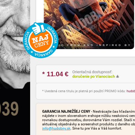
Orientačná dostupnosť:
* 11.04
€
doručenie po Vianociach
🎄
* Uvedená cena titulu je platná pri použití PROMO kódu:
hudo
GARANCIA NAJNIŽŠEJ CENY
- Nestrácajte čas hľadaním 
nájdete v inom slovenskom e-shope nižšiu neakciovú cen
rovnakou dostupnosťou, dorovnáme Vám rozdiel. Stačí n
aktuálnej objednávky a screenshot produktu z daného o
info@hudobny.sk
. Sme tu pre Vás a Váš komfort.