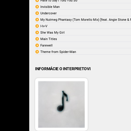
Hate to Say I Told You So
Invisible Man
Undercover
My Nutmeg Phantasy (Tom Morello Mix) [feat. Angie Stone & 
I-Iv-V
She Was My Girl
Main Titles
Farewell
Theme from Spider-Man
INFORMÁCIE O INTERPRETOVI