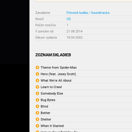
Zaradenie
:
Filmová hudba / Soundtracks
Nosič
:
CD
Počet nosičov
:
1
V ponuke od
:
21.08.2014
Dátum vydania
:
18.04.2002
ZOZNAM SKLADIEB
Theme from Spider-Man
Hero (feat. Josey Scott)
What We're All About
Learn to Crawl
Somebody Else
Bug Bytes
Blind
Bother
Shelter
When It Started