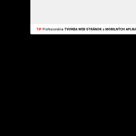
TIP
Profesionálna
TVORBA WEB STRÁNOK
a
MOBILNÝCH APLIKÁ