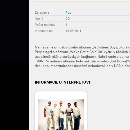
Zaradenie
:
Pop
Nosič
:
CD
Počet nosičov
:
1
V ponuke od
:
16.08.2011
Nahrávanie ich debutového albumu ,Backstreet Boys, oficiáln
Prvý singel s názvom „We've Got It Goin' On“ vyšiel v rádiác
úspešnejší skôr v európskych krajinách. Nahrávanie albumu 
1996. Po nahraní albumu bolo nakrútené video „Get Down(You
debut bol medzinárodne úspešný, nebodoval iba v USA a Ka
INFORMÁCIE O INTERPRETOVI