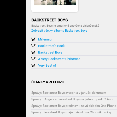
BACKSTREET BOYS
Backstreet Boys je americká spevácka chlapčenská
Zobraziť všetky albumy Backstreet Boys
Millennium
Backstreet's Back
Backstreet Boys
A Very Backstreet Christmas
Very Best of
ČLÁNKY A RECENZIE
Správy: Backstreet Boys zverejnia v januári dokument
Správy: 5Angels a Backstreet Boys na jednom pódiu? Áno!
Správy: Backstreet Boys predstavili novú skladbu One Phone 
Správy: Backstreet Boys majú hviezdu na Chodníku slávy