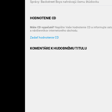
Správy: Backstreet Boys nahrávajú ôsmu štúdiovku
HODNOTENIE CD
Máte CD vypočuté?
Napíšte Vaše hodnotenie CD a informujte ost
a návštevníkov internetového obchodu.
Zadať hodnotenie CD
KOMENTÁRE K HUDOBNÉMU TITULU