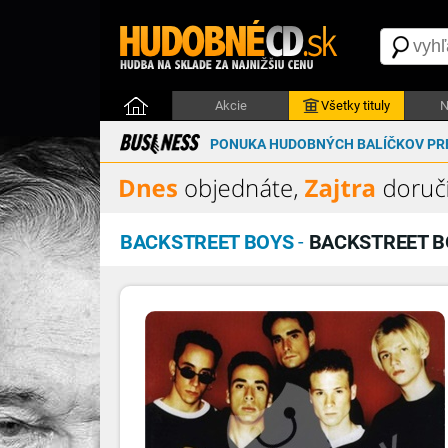
Akcie
Všetky tituly
N
PONUKA HUDOBNÝCH BALÍČKOV PRE
BACKSTREET BOYS
-
BACKSTREET B