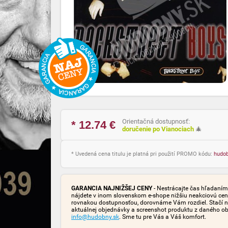
Orientačná dostupnosť:
* 12.74
€
doručenie po Vianociach
🎄
* Uvedená cena titulu je platná pri použití PROMO kódu:
hudo
GARANCIA NAJNIŽŠEJ CENY
- Nestrácajte čas hľadaním 
nájdete v inom slovenskom e-shope nižšiu neakciovú cen
rovnakou dostupnosťou, dorovnáme Vám rozdiel. Stačí n
aktuálnej objednávky a screenshot produktu z daného o
info@hudobny.sk
. Sme tu pre Vás a Váš komfort.