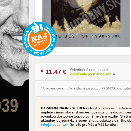
Orientačná dostupnosť:
* 11.47
€
doručenie po Vianociach
🎄
* Uvedená cena titulu je platná pri použití PROMO kódu:
hudo
GARANCIA NAJNIŽŠEJ CENY
- Nestrácajte čas hľadaním 
nájdete v inom slovenskom e-shope nižšiu neakciovú cen
rovnakou dostupnosťou, dorovnáme Vám rozdiel. Stačí n
aktuálnej objednávky a screenshot produktu z daného o
info@hudobny.sk
. Sme tu pre Vás a Váš komfort.