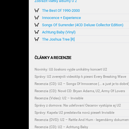
Zobraziť všetky albumy U 2
The Best Of 1990-2000
Innocence + Experience
Songs Of Surrender (4CD Deluxe Collector Edition)
Achtung Baby (Vinyl)
The Joshua Tree [R]
ČLÁNKY A RECENZIE
Novinky: Už čoskoro vyjde unikátny koncert U2
Správy: U2 zverejnili videoklip k piesni Every Breaking Wave
Recenzia (CD): U2 – Songs Of Innocence (... a just je to dobré
Recenzia (CD): Nové CD: Bryan Adams, U2, Army Of Lovers
Recenzia (Video): U2 – Invisible
Správy z domova: Na udeľovaní Oscarov vystúpia aj U2
Správy: Kapela U2 predstavila novú pieseň Invisible
Recenzia (DVD): U2 – Rattle And Hum - legendárny dokumen
Recenzia (CD): U2 – Achtung Baby