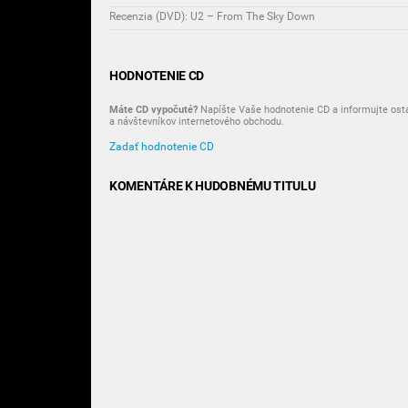
Recenzia (DVD): U2 – From The Sky Down
HODNOTENIE CD
Máte CD vypočuté?
Napíšte Vaše hodnotenie CD a informujte ost
a návštevníkov internetového obchodu.
Zadať hodnotenie CD
KOMENTÁRE K HUDOBNÉMU TITULU