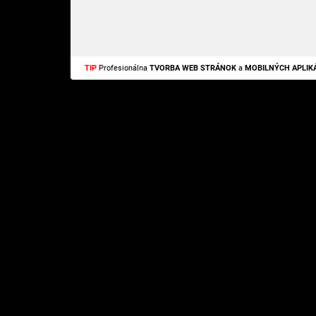
TIP
Profesionálna
TVORBA WEB STRÁNOK
a
MOBILNÝCH APLIKÁ