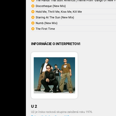
The Hands That Built America (Theme From 'Gangs Of New Yo
Discotheque (New Mix)
Hold Me, Thrill Me, Kiss Me, Kill Me
Staring At The Sun (New Mix)
Numb (New Mix)
The First Time
INFORMÁCIE O INTERPRETOVI
U 2
U2 je írska rocková skupina založená roku 1976.