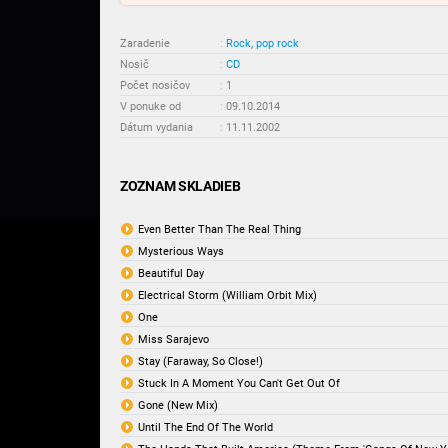
Zaradenie
:
Rock, pop rock
Nosič
:
CD
Počet nosičov
:
1
V ponuke od
:
09.10.2014
Dátum vydania
:
11.11.2002
ZOZNAM SKLADIEB
Even Better Than The Real Thing
Mysterious Ways
Beautiful Day
Electrical Storm (William Orbit Mix)
One
Miss Sarajevo
Stay (Faraway, So Close!)
Stuck In A Moment You Can't Get Out Of
Gone (New Mix)
Until The End Of The World