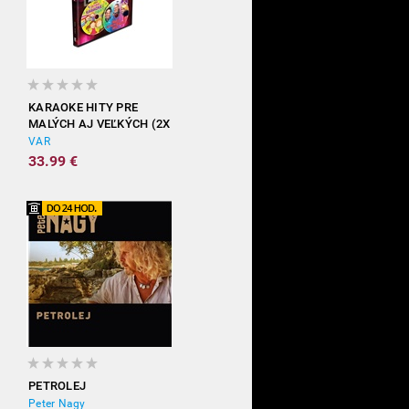
KARAOKE HITY PRE
MALÝCH AJ VEĽKÝCH (2X
DVD)
VAR
33.99 €
PETROLEJ
Peter Nagy