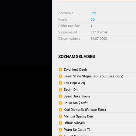
Zaradenie
:
Pop
Nosič
:
CD
Počet nosičov
:
1
V ponuke od
:
31.10.2014
Dátum vydania
:
14.07.2003
ZOZNAM SKLADIEB
Zrychlený Dech
Jsem Stále Stejná (For Your Eyes Only)
Tak Pojď A Žij
Sedm Dní
Jsem Jaká Jsem
Je To Malý Svět
Král Diskoték (Private Eyes)
Měl Jsi Špatný Den
Břímě Návyků
Ptám Se Co Je Ti