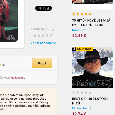
70 HITŮ - KDYŽ JSEM JÁ
BYL TENKRÁT KLUK
Hodnotenie
0
/5 (
0
)
(3CD)
Karel Gott
42.49 €
Zadať hodnotenie
Kúpiť
ch
🎄
OMO kódu:
hudobnecd
čas hľadaním najlepšej ceny. Ak
neakciovú cenu na daný produkt s
BEST OF - 46 ZLATÝCH
iel. Stačí nám zaslať číslo Vašej
HITŮ
tu z daného obchodu na nášu adresu
Michal Tučný
mfort.
12.74 €