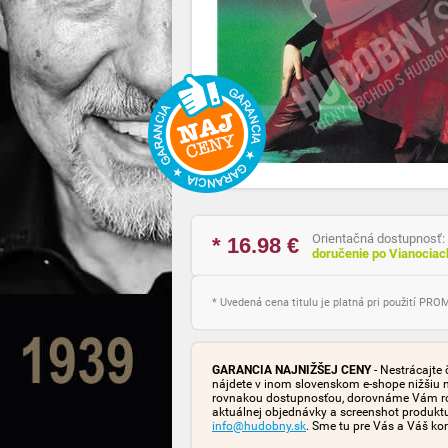
Orientačná dostupnosť:
* 16.98
€
doručenie po Vianocia
* Uvedená cena titulu je platná pri použití PR
GARANCIA NAJNIŽŠEJ CENY
- Nestrácajte 
nájdete v inom slovenskom e-shope nižšiu 
rovnakou dostupnosťou, dorovnáme Vám rozd
aktuálnej objednávky a screenshot produk
info@hudobny.sk
. Sme tu pre Vás a Váš ko