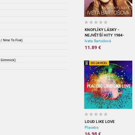
KNOFLÍKY LÁSKY -
NEJVĚTŠÍ HITY 1984-
/ Nine To Five)
2012
Iveta Bartošová
11.89 €
A Gimmick)
LOUD LIKE LOVE
Placebo
16.98 €