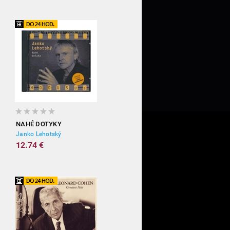
NAHÉ DOTYKY
Janko Lehotský
12.74 €