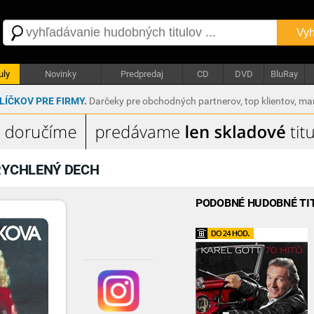
Vyh
uly
Novinky
Predpredaj
CD
DVD
BluRay
ÍČKOV PRE FIRMY.
Darčeky pre obchodných partnerov, top klientov, m
RYCHLENÝ DECH
PODOBNÉ HUDOBNÉ TI