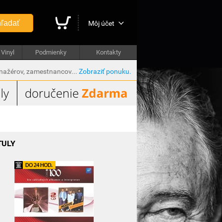
ľadať
Môj účet
Vinyl
Podmienky
Kontakty
anažérov, zamestnancov...
Zobraziť ponuku.
TULY