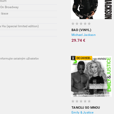
album
a On Broadway
 lásce
Ha (special limited edition)
BAD (VINYL)
Michael Jackson
29.74 €
nformujte ostatným užívateľov
TANCUJ SO MNOU
Emily & Justice