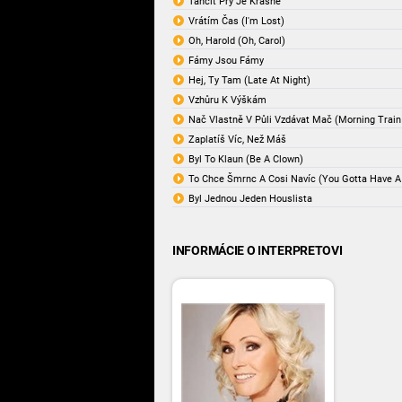
Tančit Prý Je Krásné
Vrátím Čas (I'm Lost)
Oh, Harold (Oh, Carol)
Fámy Jsou Fámy
Hej, Ty Tam (Late At Night)
Vzhůru K Výškám
Nač Vlastně V Půli Vzdávat Mač (Morning Train 
Zaplatíš Víc, Než Máš
Byl To Klaun (Be A Clown)
To Chce Šmrnc A Cosi Navíc (You Gotta Have 
Byl Jednou Jeden Houslista
INFORMÁCIE O INTERPRETOVI