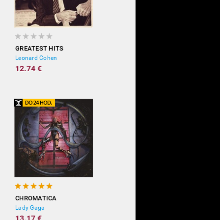
GREATEST HITS
Leonard Cohen
12.74 €
CHROMATICA
Lady Gaga
13.17 €