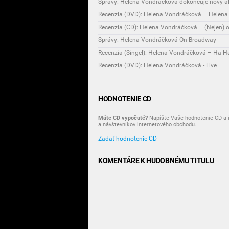
Správy: Helena Vondráčková dokončuje nový 
Recenzia (DVD): Helena Vondráčková – Helen
Recenzia (CD): Helena Vondráčková – (Nejen) o
Správy: Helena Vondráčková On Broadway
Recenzia (Singel): Helena Vondráčková – Ha Ha 
Recenzia (DVD): Helena Vondráčková - Live
HODNOTENIE CD
Máte CD vypočuté?
Napíšte Vaše hodnotenie CD a i
a návštevníkov internetového obchodu.
Zadať hodnotenie CD
KOMENTÁRE K HUDOBNÉMU TITULU