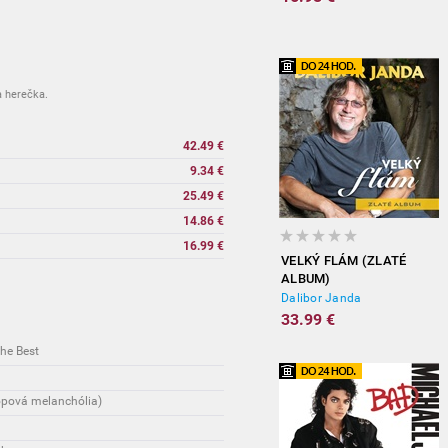
 herečka.
42.49 €
9.34 €
25.49 €
14.86 €
16.99 €
VELKÝ FLÁM (ZLATÉ
ALBUM)
Dalibor Janda
33.99 €
he Best
opová melanchólia)