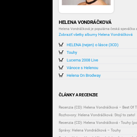
HELENA VONDRÁČKOVÁ
Helena Vondráčková je populárna česká speváčka a
Zobraziť všetky albumy Helena Vondráčková
HELENA (nejen) o lásce (3CD)
Touhy
Lucerna 2008 Live
Vánoce s Helenou
Helena On Brodway
ČLÁNKY A RECENZIE
Recenzia (CD): Helena Vondráčková – Best Of T
Rozhovory: Helena Vondráčková: Stojí to zato!
Recenzia (CD): Helena Vondráčková - Touhy (p
Správy: Helena Vondráčková – Touhy