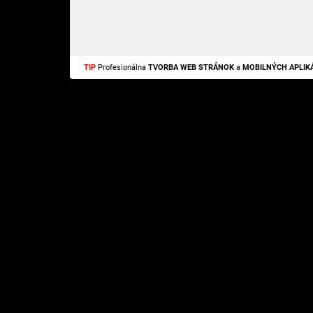
TIP
Profesionálna
TVORBA WEB STRÁNOK
a
MOBILNÝCH APLIKÁ