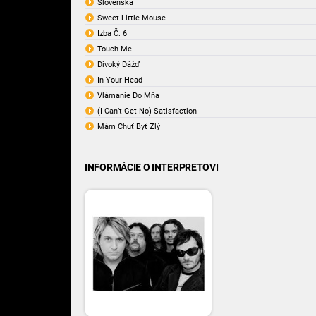
Slovenská
Sweet Little Mouse
Izba Č. 6
Touch Me
Divoký Dážď
In Your Head
Vlámanie Do Mňa
(I Can’t Get No) Satisfaction
Mám Chuť Byť Zlý
INFORMÁCIE O INTERPRETOVI