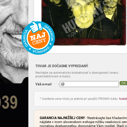
TOVAR JE DOČASNE VYPREDANÝ.
Nechajte sa automaticky kontaktovať o dostupnosti tovaru
prostredníctvom e-mailu:
OK
Váš e-mail
:
* Uvedená cena titulu je platná pri použití PROMO kódu:
hudo
GARANCIA NAJNIŽŠEJ CENY
- Nestrácajte čas hľadaním 
nájdete v inom slovenskom e-shope nižšiu neakciovú cen
rovnakou dostupnosťou, dorovnáme Vám rozdiel. Stačí n