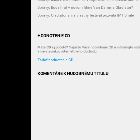
Správy: Bude hrať v novom filme Van Damma Gladiator?
Správy: Gladiator si na vlastný festival pozvala IMT Smile
HODNOTENIE CD
Máte CD vypočuté?
Napíšte Vaše hodnotenie CD a informujte ost
a návštevníkov internetového obchodu.
Zadať hodnotenie CD
KOMENTÁRE K HUDOBNÉMU TITULU