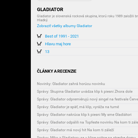
GLADIATOR
Gladiator je slovenská rocková skupina, ktorú roku 1989 založili 
Hladký.
Zobraziť všetky albumy Gladiator
Best of 1991 - 2021
Hlavu maj hore
13
ČLÁNKY A RECENZIE
Novinky: Gladiator zahrá horúcu novinku
Správy: Skupina Gladiator uvádza klip k piesni Zhora dole
Správy: Gladiator odpremiérujú nový singel na festivale Červ
Správy: Gladiator je späť, má klip, vyráža na turné
Správy: Gladiator nakrúca klip k piesni My sme Gladiátori
Správy: Gladiator odpálili na Topfeste novinku Na kom ti zále
Správy: Gladiator má nový hit Na kom ti záleží
Správy: Miko z Gladiatoru sa v klipe ocitne na streche domu