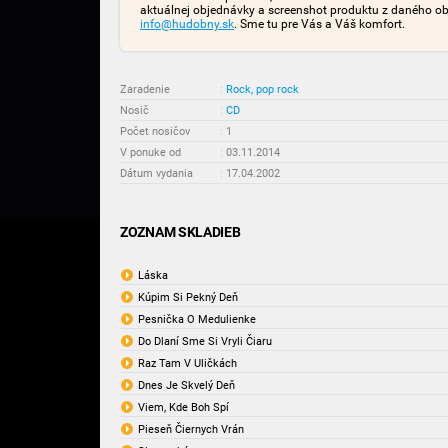
aktuálnej objednávky a screenshot produktu z daného o
info@hudobny.sk
. Sme tu pre Vás a Váš komfort.
Zaradenie
:
Rock, pop rock
Nosič
:
CD
Počet nosičov
:
1
V ponuke od
:
03.11.2014
Dátum vydania
:
17.04.2002
ZOZNAM SKLADIEB
Láska
Kúpim Si Pekný Deň
Pesnička O Medulienke
Do Dlaní Sme Si Vryli Čiaru
Raz Tam V Uličkách
Dnes Je Skvelý Deň
Viem, Kde Boh Spí
Pieseň Čiernych Vrán