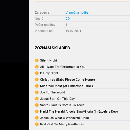
Zaradenie
:
Vianočná hudba
Nosič
:
CD
Počet nosičov
:
1
V ponuke od
:
19.07.2011
ZOZNAM SKLADIEB
Silent Night
All I Want For Christmas Is You
O Holy Night
Christmas (Baby Please Come Home)
Miss You Most (At Christmas Time)
Joy To The World
Jesus Born On This Day
Santa Claus Is Comin' To Town
Hark! The Herald Angels Sing/Gloria (In Excelsis Deo)
Jesus Oh What A Wonderful Child
God Rest Ye Merry Gentlemen