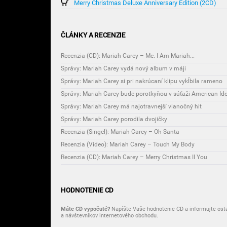
Merry Christmas Deluxe Anniversary Edition (2CD)
ČLÁNKY A RECENZIE
Recenzia (CD): Mariah Carey – Me. I Am Mariah...
Správy: Mariah Carey vydá nový album v máji
Správy: Mariah Carey si pri nakrúcaní klipu vykĺbila rameno
Správy: Mariah Carey bude porotkyňou v súťaži American Ido
Správy: Mariah Carey má najotravnejší vianočný hit
Správy: Mariah Carey porodila dvojičky
Recenzia (Singel): Mariah Carey – Oh Santa
Recenzia (Video): Mariah Carey – Touch My Body
Recenzia (CD): Mariah Carey – Merry Christmas II You
HODNOTENIE CD
Máte CD vypočuté?
Napíšte Vaše hodnotenie CD a informujte ost
a návštevníkov internetového obchodu.