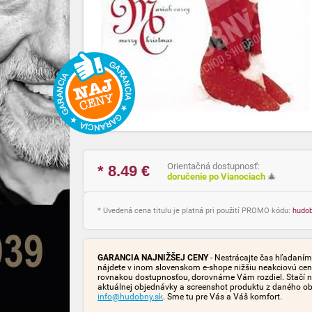
Orientačná dostupnosť:
* 8.49
€
doručenie po Vianociach
🎄
* Uvedená cena titulu je platná pri použití PROMO kódu:
hudo
GARANCIA NAJNIŽŠEJ CENY
- Nestrácajte čas hľadaním 
nájdete v inom slovenskom e-shope nižšiu neakciovú cen
rovnakou dostupnosťou, dorovnáme Vám rozdiel. Stačí n
aktuálnej objednávky a screenshot produktu z daného o
info@hudobny.sk
. Sme tu pre Vás a Váš komfort.