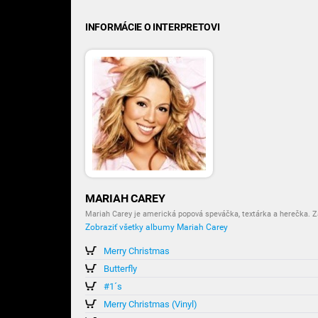
INFORMÁCIE O INTERPRETOVI
MARIAH CAREY
Mariah Carey je americká popová speváčka, textárka a herečka. Z
Zobraziť všetky albumy Mariah Carey
Merry Christmas
Butterfly
#1´s
Merry Christmas (Vinyl)