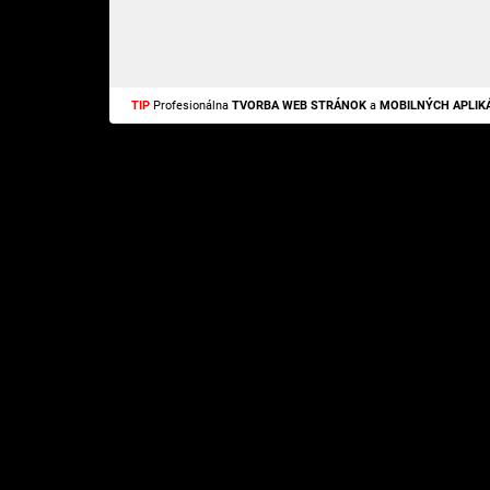
TIP
Profesionálna
TVORBA WEB STRÁNOK
a
MOBILNÝCH APLIKÁ