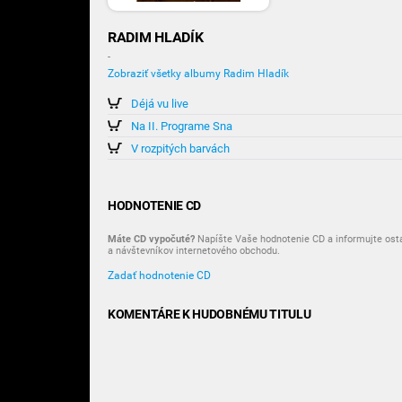
RADIM HLADÍK
-
Zobraziť všetky albumy Radim Hladík
Déjá vu live
Na II. Programe Sna
V rozpitých barvách
HODNOTENIE CD
Máte CD vypočuté?
Napíšte Vaše hodnotenie CD a informujte ost
a návštevníkov internetového obchodu.
Zadať hodnotenie CD
KOMENTÁRE K HUDOBNÉMU TITULU