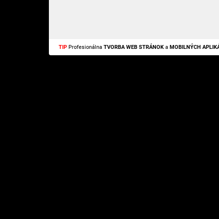
TIP
Profesionálna
TVORBA WEB STRÁNOK
a
MOBILNÝCH APLIKÁ