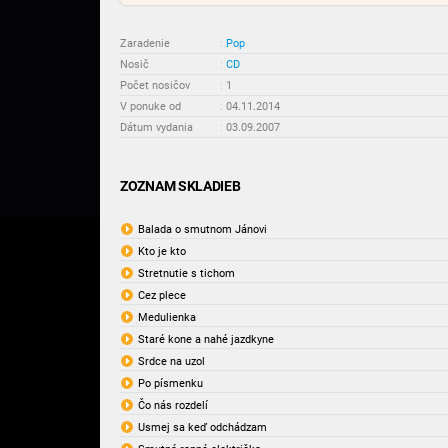
Zaradenie
:
Pop
Nosič
:
CD
Počet nosičov
:
1
V ponuke od
:
04.11.2014
Dátum vydania
:
03.09.2007
ZOZNAM SKLADIEB
Balada o smutnom Jánovi
Kto je kto
Stretnutie s tichom
Cez plece
Medulienka
Staré kone a nahé jazdkyne
Srdce na uzol
Po písmenku
Čo nás rozdelí
Usmej sa keď odchádzam