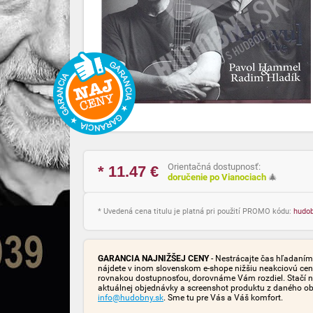
Orientačná dostupnosť:
* 11.47
€
doručenie po Vianociach
🎄
* Uvedená cena titulu je platná pri použití PROMO kódu:
hudo
GARANCIA NAJNIŽŠEJ CENY
- Nestrácajte čas hľadaním 
nájdete v inom slovenskom e-shope nižšiu neakciovú cen
rovnakou dostupnosťou, dorovnáme Vám rozdiel. Stačí n
aktuálnej objednávky a screenshot produktu z daného o
info@hudobny.sk
. Sme tu pre Vás a Váš komfort.