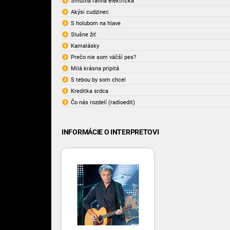
Smutná ranná električka
Akýsi cudzinec
S holubom na hlave
Slušne žiť
Kamalásky
Prečo nie som väčší pes?
Milá krásna pripitá
S tebou by som chcel
Kreditka srdca
Čo nás rozdelí (radioedit)
INFORMÁCIE O INTERPRETOVI