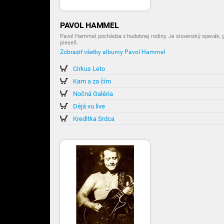
PAVOL HAMMEL
Pavol Hammel pochádza z hudobnej rodiny. Je slovenský spevák, git
pieseň.
Zobraziť všetky albumy Pavol Hammel
Cirkus Leto
Kam a za čím
Nočná Galéria
Déjá vu live
Kreditka Srdca