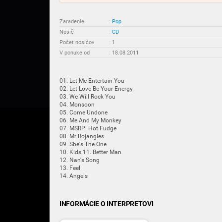
Zaradenie
:
Pop
Nosič
:
CD
Počet nosičov
:
1
V ponuke od
:
18.08.2011
01. Let Me Entertain You
02. Let Love Be Your Energy
03. We Will Rock You
04. Monsoon
05. Come Undone
06. Me And My Monkey
07. MSRP: Hot Fudge
08. Mr Bojangles
09. She's The One
10. Kids 11. Better Man
12. Nan's Song
13. Feel
14. Angels
INFORMÁCIE O INTERPRETOVI