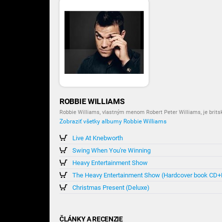
ROBBIE WILLIAMS
Robbie Williams, vlastným menom Robert Peter Williams, je brits
Zobraziť všetky albumy Robbie Williams
Live At Knebworth
Swing When You're Winning
Heavy Entertainment Show
The Heavy Entertainment Show (Hardcover book CD
Christmas Present (Deluxe)
ČLÁNKY A RECENZIE