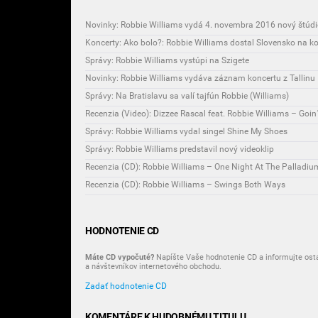
Správy: Robbie Williams vystúpi na Szigete
Novinky: Robbie Williams vydáva záznam koncertu z Tallinu
Správy: Na Bratislavu sa valí tajfún Robbie (Williams)
Recenzia (Video): Dizzee Rascal feat. Robbie Williams – Goin
Správy: Robbie Williams vydal singel Shine My Shoes
Správy: Robbie Williams predstavil nový videoklip
Recenzia (CD): Robbie Williams – One Night At The Palladiu
Recenzia (CD): Robbie Williams – Swings Both Ways
HODNOTENIE CD
Máte CD vypočuté?
Napíšte Vaše hodnotenie CD a informujte ost
a návštevníkov internetového obchodu.
Zadať hodnotenie CD
KOMENTÁRE K HUDOBNÉMU TITULU