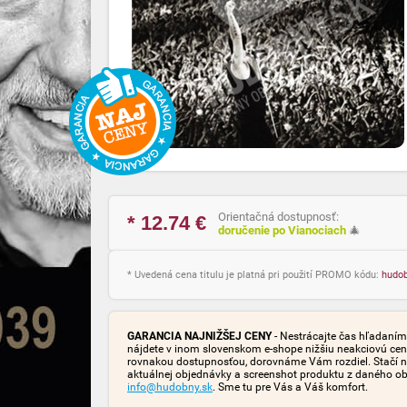
Orientačná dostupnosť:
* 12.74
€
doručenie po Vianociach
🎄
* Uvedená cena titulu je platná pri použití PROMO kódu:
hudo
GARANCIA NAJNIŽŠEJ CENY
- Nestrácajte čas hľadaním 
nájdete v inom slovenskom e-shope nižšiu neakciovú cen
rovnakou dostupnosťou, dorovnáme Vám rozdiel. Stačí n
aktuálnej objednávky a screenshot produktu z daného o
info@hudobny.sk
. Sme tu pre Vás a Váš komfort.