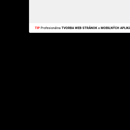
TIP
Profesionálna
TVORBA WEB STRÁNOK
a
MOBILNÝCH APLIKÁ