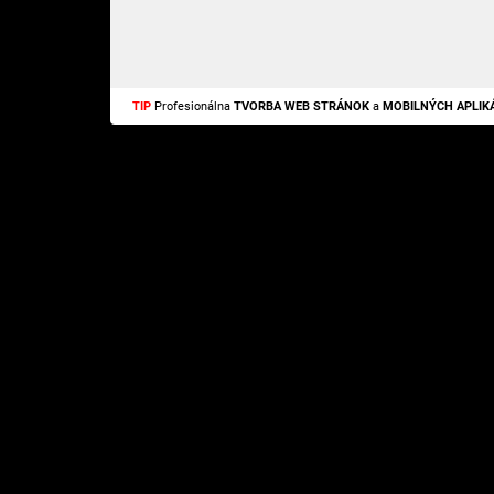
TIP
Profesionálna
TVORBA WEB STRÁNOK
a
MOBILNÝCH APLIKÁ