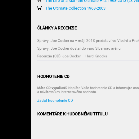
The Life of a Man-the Ultimate Hits 1968-2013 (2x Vin
The Ultimate Collection 1968-2003
ČLÁNKY A RECENZIE
Správy: Joe Cocker sa v máji 2013 predstaví vo Viedni a Pra
Správy: Joe Cocker dostal do varu Sibamac arénu
Recenzia (CD): Joe Cocker – Hard Knocks
HODNOTENIE CD
Máte CD vypočuté?
Napíšte Vaše hodnotenie CD a informujte ost
a návštevníkov internetového obchodu.
Zadať hodnotenie CD
KOMENTÁRE K HUDOBNÉMU TITULU