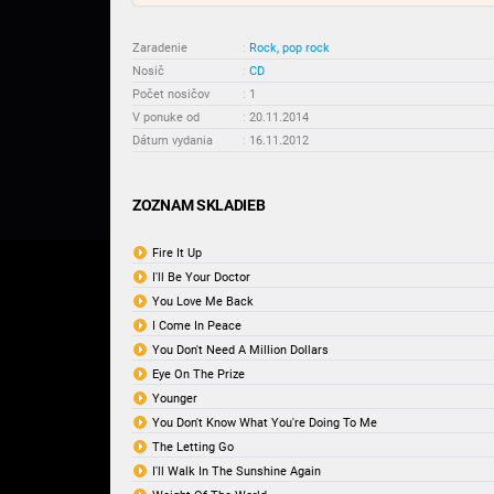
Zaradenie
:
Rock, pop rock
Nosič
:
CD
Počet nosičov
:
1
V ponuke od
:
20.11.2014
Dátum vydania
:
16.11.2012
ZOZNAM SKLADIEB
Fire It Up
I'll Be Your Doctor
You Love Me Back
I Come In Peace
You Don't Need A Million Dollars
Eye On The Prize
Younger
You Don't Know What You're Doing To Me
The Letting Go
I'll Walk In The Sunshine Again