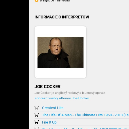
Weight Of The World
INFORMÁCIE O INTERPRETOVI
JOE COCKER
Joe Cocker je anglický rockový a bluesový spevák.
Zobraziť všetky albumy Joe Cocker
Greatest Hits
The Life Of A Man - The Ultimate Hits 1968 - 2013 (Ess
Fire It Up