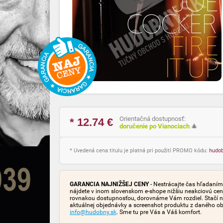
Orientačná dostupnosť:
* 12.74
€
doručenie po Vianociach
🎄
* Uvedená cena titulu je platná pri použití PROMO kódu:
hudo
GARANCIA NAJNIŽŠEJ CENY
- Nestrácajte čas hľadaním 
nájdete v inom slovenskom e-shope nižšiu neakciovú cen
rovnakou dostupnosťou, dorovnáme Vám rozdiel. Stačí n
aktuálnej objednávky a screenshot produktu z daného o
info@hudobny.sk
. Sme tu pre Vás a Váš komfort.