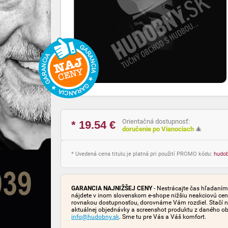
Orientačná dostupnosť:
* 19.54
€
doručenie po Vianociach
🎄
* Uvedená cena titulu je platná pri použití PROMO kódu:
hudo
GARANCIA NAJNIŽŠEJ CENY
- Nestrácajte čas hľadaním 
nájdete v inom slovenskom e-shope nižšiu neakciovú cen
rovnakou dostupnosťou, dorovnáme Vám rozdiel. Stačí n
aktuálnej objednávky a screenshot produktu z daného o
info@hudobny.sk
. Sme tu pre Vás a Váš komfort.