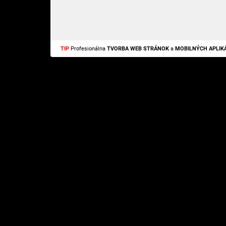
TIP
Profesionálna
TVORBA WEB STRÁNOK
a
MOBILNÝCH APLIKÁ