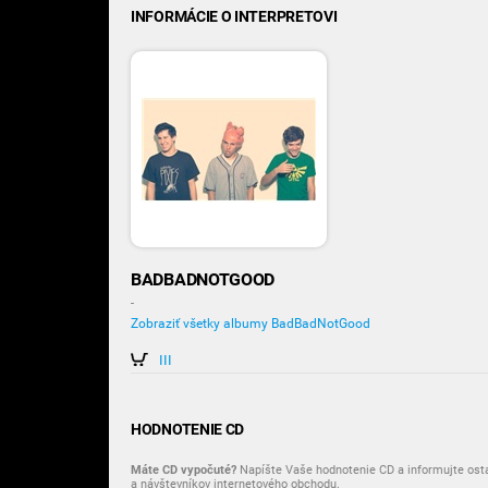
INFORMÁCIE O INTERPRETOVI
BADBADNOTGOOD
-
Zobraziť všetky albumy BadBadNotGood
III
HODNOTENIE CD
Máte CD vypočuté?
Napíšte Vaše hodnotenie CD a informujte ost
a návštevníkov internetového obchodu.