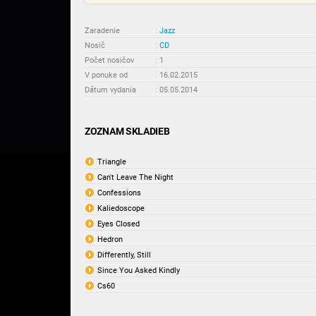
Zaradenie
:
Jazz
Nosič
:
CD
Počet nosičov
:
1
V ponuke od
:
16.02.2015
Dátum vydania
:
05.05.2014
ZOZNAM SKLADIEB
Triangle
Can't Leave The Night
Confessions
Kaliedoscope
Eyes Closed
Hedron
Differently, Still
Since You Asked Kindly
Cs60