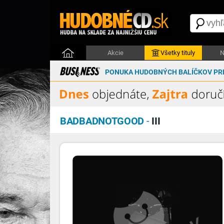
Akcie
Všetky tituly
N
PONUKA HUDOBNÝCH BALÍČKOV PRE
BADBADNOTGOOD
-
III