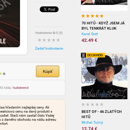
70 HITŮ - KDYŽ JSEM JÁ
BYL TENKRÁT KLUK
Hodnotenie
0
/5 (
0
)
(3CD)
Karel Gott
42.49 €
Zadať hodnotenie
Kúpiť
ch
🎄
OMO kódu:
hudobnecd
čas hľadaním najlepšej ceny. Ak
neakciovú cenu na daný produkt s
BEST OF - 46 ZLATÝCH
iel. Stačí nám zaslať číslo Vašej
HITŮ
tu z daného obchodu na nášu adresu
Michal Tučný
mfort.
12.74 €