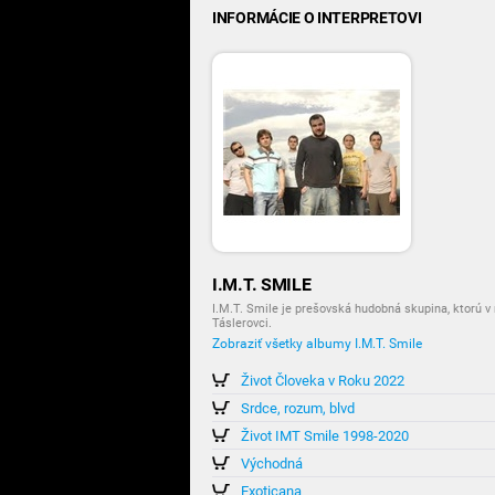
INFORMÁCIE O INTERPRETOVI
I.M.T. SMILE
I.M.T. Smile je prešovská hudobná skupina, ktorú v r
Táslerovci.
Zobraziť všetky albumy I.M.T. Smile
Život Človeka v Roku 2022
Srdce, rozum, blvd
Život IMT Smile 1998-2020
Východná
Exoticana