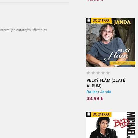
nformujte ostatným užívateľov
VELKÝ FLÁM (ZLATÉ
ALBUM)
Dalibor Janda
33.99 €