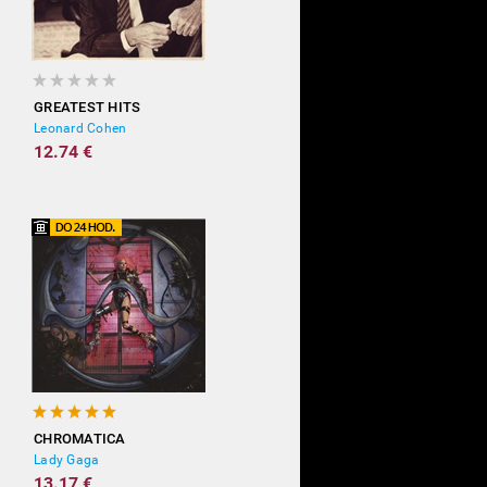
GREATEST HITS
Leonard Cohen
12.74 €
CHROMATICA
Lady Gaga
13.17 €