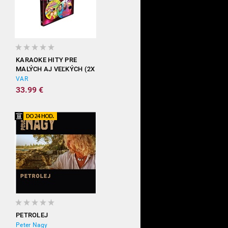
KARAOKE HITY PRE
MALÝCH AJ VEĽKÝCH (2X
DVD)
VAR
33.99 €
PETROLEJ
Peter Nagy