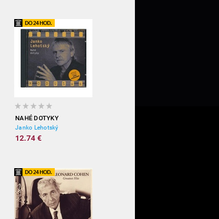
NAHÉ DOTYKY
Janko Lehotský
12.74 €