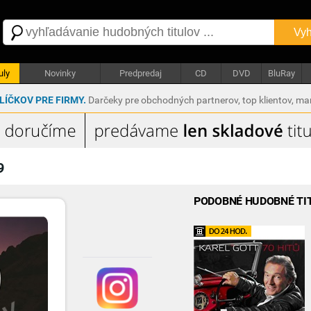
Vyh
uly
Novinky
Predpredaj
CD
DVD
BluRay
ÍČKOV PRE FIRMY.
Darčeky pre obchodných partnerov, top klientov, m
9
PODOBNÉ HUDOBNÉ TI