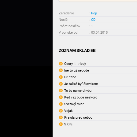
Zaradenie
:
Pop
Nosič
:
CD
Počet nosičov
:
1
V ponuke od
:
03.04.2015
ZOZNAM SKLADIEB
Cesty II. triedy
Iné to už nebude
Pri tebe
Je ťažké byť človekom
To by name chybu
Keď raz bude neskoro
Svetový mier
Vojak
Pravda pred sebou
S.O.S.