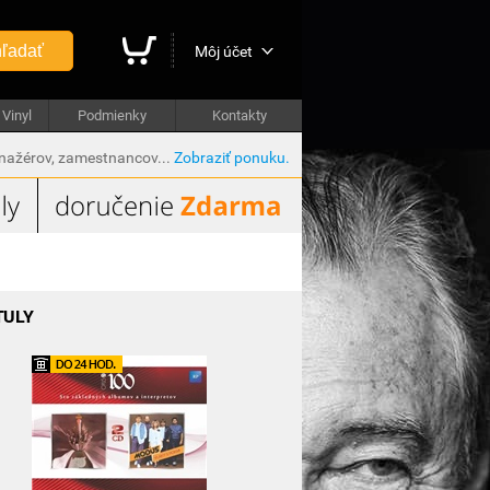
ľadať
Môj účet
Vinyl
Podmienky
Kontakty
anažérov, zamestnancov...
Zobraziť ponuku.
TULY