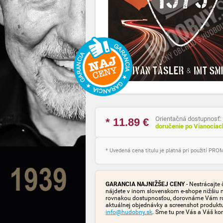
Orientačná dostupnosť:
* 11.89
€
doručenie po Vianocia
* Uvedená cena titulu je platná pri použití PR
GARANCIA NAJNIŽŠEJ CENY
- Nestrácajte 
nájdete v inom slovenskom e-shope nižšiu 
rovnakou dostupnosťou, dorovnáme Vám rozd
aktuálnej objednávky a screenshot produk
info@hudobny.sk
. Sme tu pre Vás a Váš ko