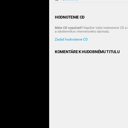
HODNOTENIE CD
Máte CD vypočuté?
Napíšte Vaše hodnotenie CD a i
a návštevníkov internetového obchodu.
Zadať hodnotenie CD
KOMENTÁRE K HUDOBNÉMU TITULU