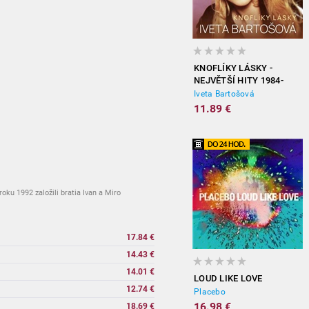
KNOFLÍKY LÁSKY -
NEJVĚTŠÍ HITY 1984-
2012
Iveta Bartošová
11.89 €
oku 1992 založili bratia Ivan a Miro
17.84 €
14.43 €
14.01 €
LOUD LIKE LOVE
12.74 €
Placebo
16.98 €
18.69 €