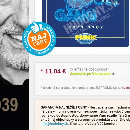
Orientačná dostupnosť:
* 11.04
€
doručenie po Vianociach
🎄
* Uvedená cena titulu je platná pri použití PROMO kódu:
hudo
GARANCIA NAJNIŽŠEJ CENY
- Nestrácajte čas hľadaním 
nájdete v inom slovenskom e-shope nižšiu neakciovú cen
rovnakou dostupnosťou, dorovnáme Vám rozdiel. Stačí n
aktuálnej objednávky a screenshot produktu z daného o
info@hudobny.sk
. Sme tu pre Vás a Váš komfort.