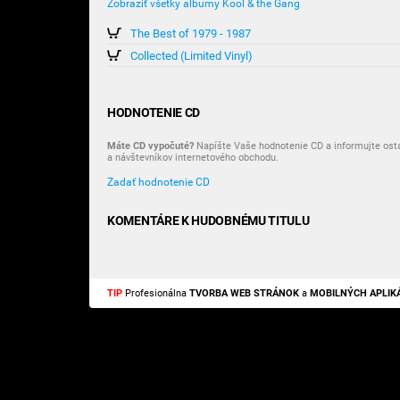
Zobraziť všetky albumy Kool & the Gang
The Best of 1979 - 1987
Collected (Limited Vinyl)
HODNOTENIE CD
Máte CD vypočuté?
Napíšte Vaše hodnotenie CD a informujte ost
a návštevníkov internetového obchodu.
Zadať hodnotenie CD
KOMENTÁRE K HUDOBNÉMU TITULU
TIP
Profesionálna
TVORBA WEB STRÁNOK
a
MOBILNÝCH APLIKÁ