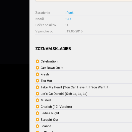
Zaradenie
:
Funk
Nosič
:
CD
Počet nosičov
:
1
V ponuke od
:
19.05.2015
ZOZNAM SKLADIEB
Celebration
Get Down On It
Fresh
Too Hot
Take My Heart (You Can Have It If You Want It)
Let's Go Dancin' (Ooh La, La, La)
Misled
Cherish (12" Version)
Ladies Night
Steppin' Out
Joanna