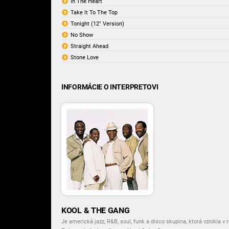
In The Heart
Take It To The Top
Tonight (12" Version)
No Show
Straight Ahead
Stone Love
INFORMÁCIE O INTERPRETOVI
KOOL & THE GANG
Je americká jazz, R&B, soul, funk a disco skupina, ktorá vznikla v 