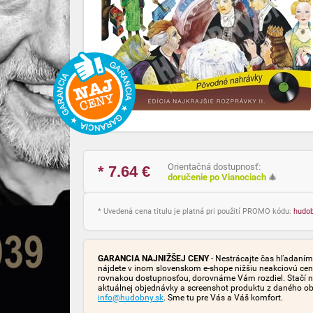
Orientačná dostupnosť:
* 7.64
€
doručenie po Vianociach
🎄
* Uvedená cena titulu je platná pri použití PROMO kódu:
hudo
GARANCIA NAJNIŽŠEJ CENY
- Nestrácajte čas hľadaním 
nájdete v inom slovenskom e-shope nižšiu neakciovú cen
rovnakou dostupnosťou, dorovnáme Vám rozdiel. Stačí n
aktuálnej objednávky a screenshot produktu z daného o
info@hudobny.sk
. Sme tu pre Vás a Váš komfort.