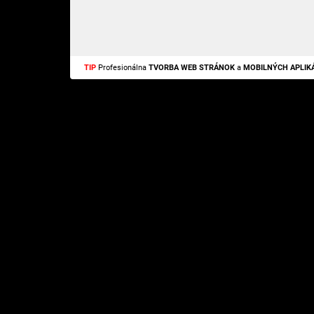
TIP
Profesionálna
TVORBA WEB STRÁNOK
a
MOBILNÝCH APLIKÁ