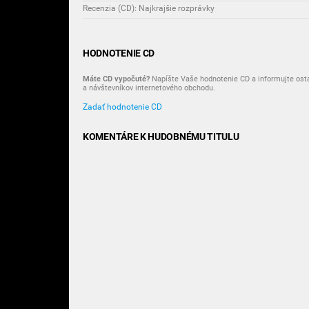
Recenzia (CD): Najkrajšie rozprávky
HODNOTENIE CD
Máte CD vypočuté?
Napíšte Vaše hodnotenie CD a informujte ost
a návštevníkov internetového obchodu.
Zadať hodnotenie CD
KOMENTÁRE K HUDOBNÉMU TITULU