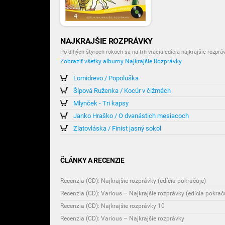
NAJKRAJŠIE ROZPRÁVKY
Po dlhých štyroch rokoch sa na trh vracia edícia najkrajšie rozprá
Zobraziť všetky albumy Najkrajšie Rozprávky
Lomidrevo / Popoluška
Šípová Ruženka / Kocúr v čižmách
Mlynček - Tri kapsy
Janko Hraško / O dvanástich mesiacoch
Zlatovláska / Finist jasný sokol
ČLÁNKY A RECENZIE
Recenzia (CD): Najkrajšie rozprávky (edícia pokračuje)
Recenzia (CD): Various – Najkrajšie rozprávky (edícia pokrač
Recenzia (CD): Najkrajšie rozprávky 10
Recenzia (CD): Various – Najkrajšie rozprávky