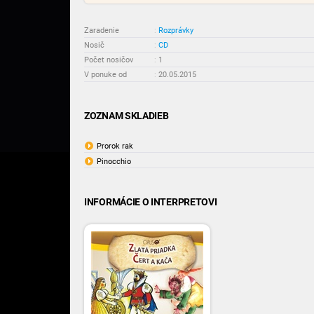
Zaradenie
:
Rozprávky
Nosič
:
CD
Počet nosičov
:
1
V ponuke od
:
20.05.2015
ZOZNAM SKLADIEB
Prorok rak
Pinocchio
INFORMÁCIE O INTERPRETOVI