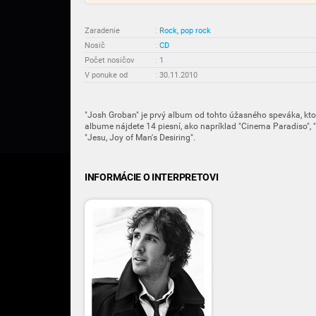
Zaradenie
:
Rock, pop rock
Nosič
:
CD
Počet nosičov
:
1
V ponuke od
:
30.11.2010
"Josh Groban" je prvý album od tohto úžasného speváka, ktor
albume nájdete 14 piesní, ako napríklad "Cinema Paradiso", 
"Jesu, Joy of Man's Desiring".
INFORMÁCIE O INTERPRETOVI