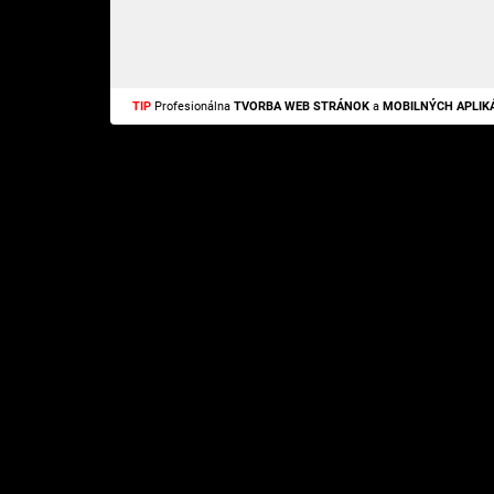
TIP
Profesionálna
TVORBA WEB STRÁNOK
a
MOBILNÝCH APLIKÁ