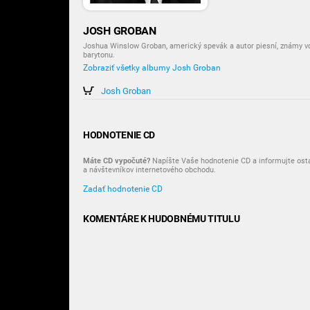
JOSH GROBAN
Joshua Winslow Groban, americký spevák a autor piesní, známy 
barytonu.
Zobraziť všetky albumy Josh Groban
Josh Groban
HODNOTENIE CD
Máte CD vypočuté?
Napíšte Vaše hodnotenie CD a informujte ost
a návštevníkov internetového obchodu.
Zadať hodnotenie CD
KOMENTÁRE K HUDOBNÉMU TITULU