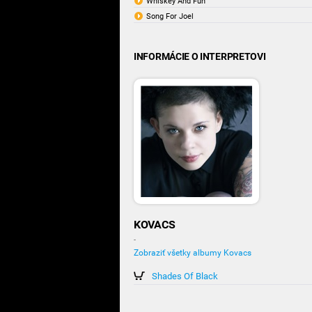
Whiskey And Fun
Song For Joel
INFORMÁCIE O INTERPRETOVI
KOVACS
-
Zobraziť všetky albumy Kovacs
Shades Of Black