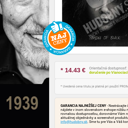
Orientačná dostupnosť:
* 14.43
€
doručenie po Vianocia
* Uvedená cena titulu je platná pri použití PR
GARANCIA NAJNIŽŠEJ CENY
- Nestrácajte 
nájdete v inom slovenskom e-shope nižšiu 
rovnakou dostupnosťou, dorovnáme Vám rozd
aktuálnej objednávky a screenshot produk
info@hudobny.sk
. Sme tu pre Vás a Váš ko