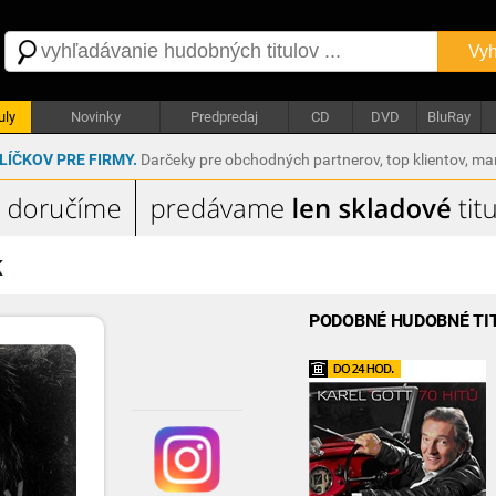
Vyh
uly
Novinky
Predpredaj
CD
DVD
BluRay
ÍČKOV PRE FIRMY.
Darčeky pre obchodných partnerov, top klientov, m
K
PODOBNÉ HUDOBNÉ TI