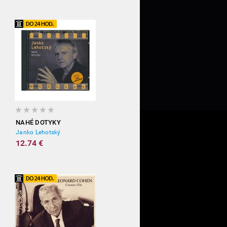
NAHÉ DOTYKY
Janko Lehotský
12.74 €