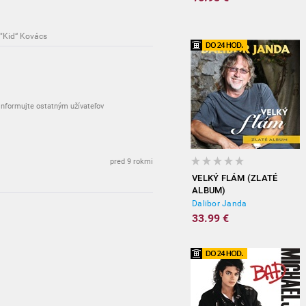
 "Kid“ Kovács
nformujte ostatným užívateľov
pred 9 rokmi
VELKÝ FLÁM (ZLATÉ
ALBUM)
Dalibor Janda
33.99 €