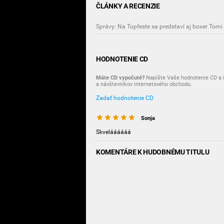
ČLÁNKY A RECENZIE
Správy: Na Topfeste sa predstaví aj boxer Tomi
HODNOTENIE CD
Máte CD vypočuté?
Napíšte Vaše hodnotenie CD a i
a návštevníkov internetového obchodu.
Zadať hodnotenie CD
Sonja
Skveláááááá
KOMENTÁRE K HUDOBNÉMU TITULU