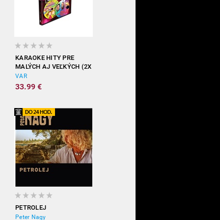
KARAOKE HITY PRE
MALÝCH AJ VEĽKÝCH (2X
DVD)
VAR
33.99 €
PETROLEJ
Peter Nagy