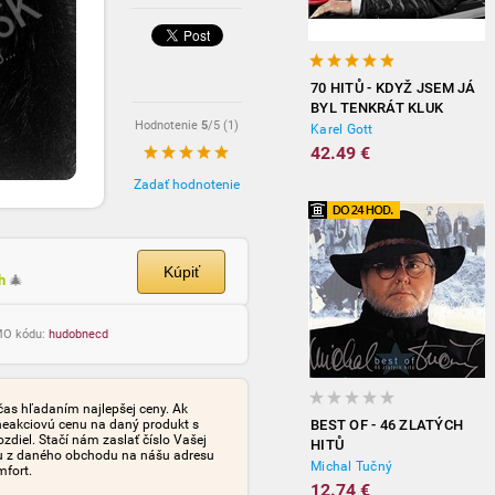
70 HITŮ - KDYŽ JSEM JÁ
BYL TENKRÁT KLUK
Hodnotenie
5
/5 (
1
)
(3CD)
Karel Gott
42.49 €
Zadať hodnotenie
Kúpiť
ch
🎄
OMO kódu:
hudobnecd
čas hľadaním najlepšej ceny. Ak
neakciovú cenu na daný produkt s
BEST OF - 46 ZLATÝCH
iel. Stačí nám zaslať číslo Vašej
HITŮ
tu z daného obchodu na nášu adresu
Michal Tučný
mfort.
12.74 €