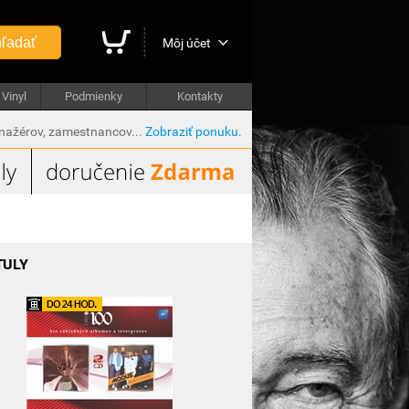
ľadať
Môj účet
Vinyl
Podmienky
Kontakty
anažérov, zamestnancov...
Zobraziť ponuku.
TULY