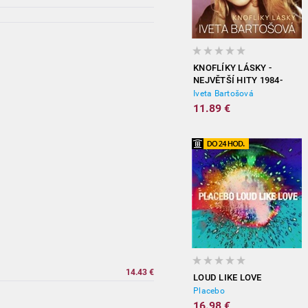
KNOFLÍKY LÁSKY -
NEJVĚTŠÍ HITY 1984-
2012
Iveta Bartošová
11.89 €
14.43 €
LOUD LIKE LOVE
Placebo
16.98 €