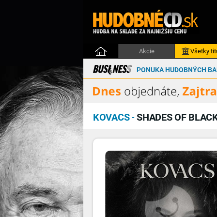
Akcie
Všetky tit
PONUKA HUDOBNÝCH BAL
KOVACS
-
SHADES OF BLAC