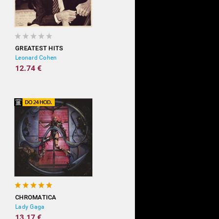
GREATEST HITS
Leonard Cohen
12.74 €
CHROMATICA
Lady Gaga
13.17 €