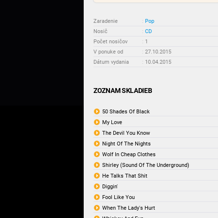
Zaradenie
:
Pop
Nosič
:
CD
Počet nosičov
:
1
V ponuke od
:
27.10.2015
Dátum vydania
:
10.04.2015
ZOZNAM SKLADIEB
50 Shades Of Black
My Love
The Devil You Know
Night Of The Nights
Wolf In Cheap Clothes
Shirley (Sound Of The Underground)
He Talks That Shit
Diggin'
Fool Like You
When The Lady's Hurt