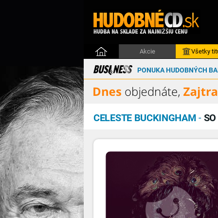
Akcie
Všetky tit
PONUKA HUDOBNÝCH BAL
CELESTE BUCKINGHAM
-
SO