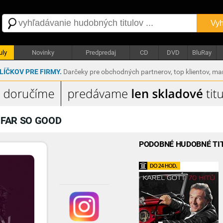
Vyh
uly
Novinky
Predpredaj
CD
DVD
BluRay
ÍČKOV PRE FIRMY.
Darčeky pre obchodných partnerov, top klientov, m
 FAR SO GOOD
PODOBNÉ HUDOBNÉ TI