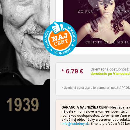
Orientačná dostupnosť:
* 6.79
€
doručenie po Vianocia
* Uvedená cena titulu je platná pri použití PR
GARANCIA NAJNIŽŠEJ CENY
- Nestrácajte 
nájdete v inom slovenskom e-shope nižšiu 
rovnakou dostupnosťou, dorovnáme Vám rozd
aktuálnej objednávky a screenshot produk
info@hudobny.sk
. Sme tu pre Vás a Váš ko