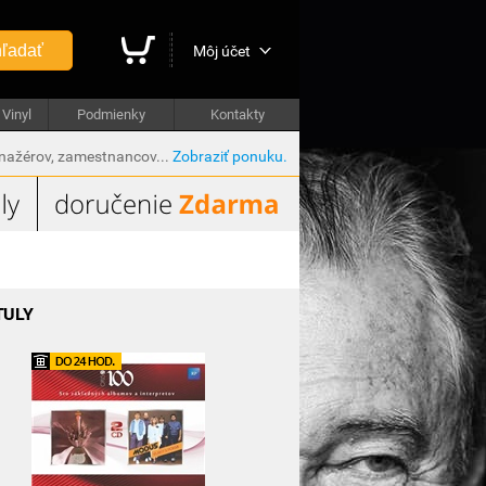
ľadať
Môj účet
Vinyl
Podmienky
Kontakty
anažérov, zamestnancov...
Zobraziť ponuku.
TULY