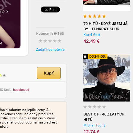
70 HITŮ - KDYŽ JSEM JÁ
BYL TENKRÁT KLUK
Hodnotenie
0
/5 (
0
)
(3CD)
Karel Gott
42.49 €
Zadať hodnotenie
Kúpiť
ch
🎄
OMO kódu:
hudobnecd
čas hľadaním najlepšej ceny. Ak
neakciovú cenu na daný produkt s
BEST OF - 46 ZLATÝCH
iel. Stačí nám zaslať číslo Vašej
HITŮ
tu z daného obchodu na nášu adresu
Michal Tučný
mfort.
12.74 €