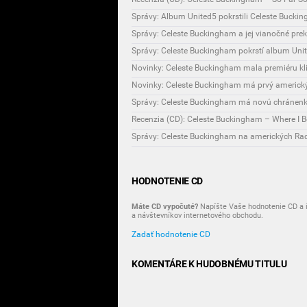
Správy: Album United5 pokrstili Celeste Buck
Správy: Celeste Buckingham a jej vianočné pre
Správy: Celeste Buckingham pokrstí album Uni
Novinky: Celeste Buckingham mala premiéru kl
Novinky: Celeste Buckingham má prvý americký
Správy: Celeste Buckingham má novú chránenky
Recenzia (CD): Celeste Buckingham – Where I Be
Správy: Celeste Buckingham na amerických Ra
HODNOTENIE CD
Máte CD vypočuté?
Napíšte Vaše hodnotenie CD a i
a návštevníkov internetového obchodu.
Zadať hodnotenie CD
KOMENTÁRE K HUDOBNÉMU TITULU