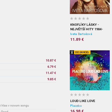
KNOFLÍKY LÁSKY -
NEJVĚTŠÍ HITY 1984-
2012
Iveta Bartošová
11.89 €
10.87 €
6.79 €
11.47 €
9.85 €
LOUD LIKE LOVE
 i hlas v novom songu
Placebo
16.98 €
o Good