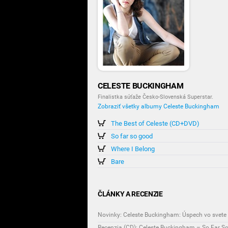
CELESTE BUCKINGHAM
Finalistka súťaže Česko-Slovenská Superstar.
Zobraziť všetky albumy Celeste Buckingham
The Best of Celeste (CD+DVD)
So far so good
Where I Belong
Bare
ČLÁNKY A RECENZIE
Novinky: Celeste Buckingham: Úspech vo svete
Recenzia (CD): Celeste Buckingham – So Far S