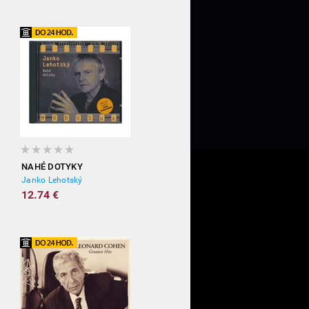
NAHÉ DOTYKY
Janko Lehotský
12.74 €