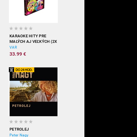
KARAOKE HITY PRE
MALÝCH AJ VEĽKÝCH (2X
DVD)
VAR
33.99 €
PETROLEJ
Peter Nagy