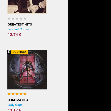
GREATEST HITS
Leonard Cohen
12.74 €
CHROMATICA
Lady Gaga
13.17 €