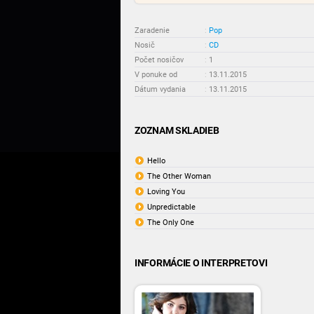
Zaradenie
:
Pop
Nosič
:
CD
Počet nosičov
:
1
V ponuke od
:
13.11.2015
Dátum vydania
:
13.11.2015
ZOZNAM SKLADIEB
Hello
The Other Woman
Loving You
Unpredictable
The Only One
INFORMÁCIE O INTERPRETOVI