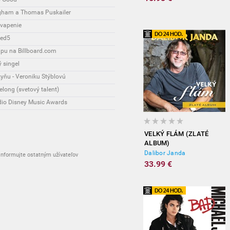
ingham a Thomas Puskailer
kvapenie
ted5
ipu na Billboard.com
 singel
ňu - Veroniku Stýblovú
long (svetový talent)
dio Disney Music Awards
VELKÝ FLÁM (ZLATÉ
ALBUM)
Dalibor Janda
nformujte ostatným užívateľov
33.99 €