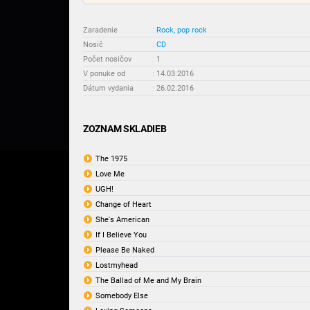
Zaradenie
:
Rock, pop rock
Nosič
:
CD
Počet nosičov
:
1
V ponuke od
:
14.03.2016
Dátum vydania
:
26.02.2016
ZOZNAM SKLADIEB
The 1975
Love Me
UGH!
Change of Heart
She's American
If I Believe You
Please Be Naked
Lostmyhead
The Ballad of Me and My Brain
Somebody Else