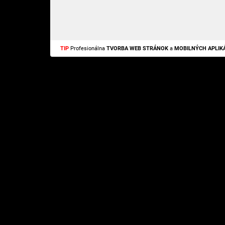
TIP
Profesionálna
TVORBA WEB STRÁNOK
a
MOBILNÝCH APLIKÁ