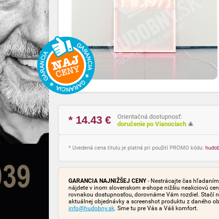
Orientačná dostupnosť:
* 14.43
€
doručenie po Vianociach
🎄
* Uvedená cena titulu je platná pri použití PROMO kódu:
hudo
GARANCIA NAJNIŽŠEJ CENY
- Nestrácajte čas hľadaním 
nájdete v inom slovenskom e-shope nižšiu neakciovú cen
rovnakou dostupnosťou, dorovnáme Vám rozdiel. Stačí n
aktuálnej objednávky a screenshot produktu z daného o
info@hudobny.sk
. Sme tu pre Vás a Váš komfort.