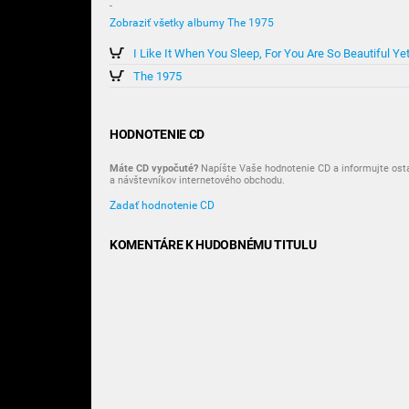
-
Zobraziť všetky albumy The 1975
The 1975
HODNOTENIE CD
Máte CD vypočuté?
Napíšte Vaše hodnotenie CD a informujte ost
a návštevníkov internetového obchodu.
Zadať hodnotenie CD
KOMENTÁRE K HUDOBNÉMU TITULU