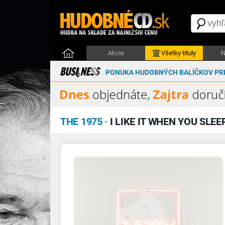
Akcie
Všetky tituly
N
PONUKA HUDOBNÝCH BALÍČKOV PRE
THE 1975
-
I LIKE IT WHEN YOU SLE