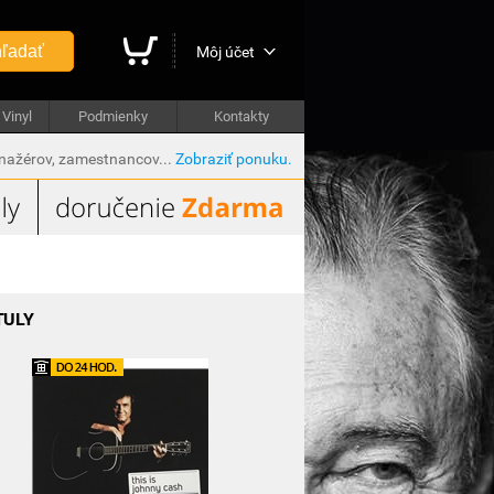
ľadať
Môj účet
Vinyl
Podmienky
Kontakty
anažérov, zamestnancov...
Zobraziť ponuku.
TULY