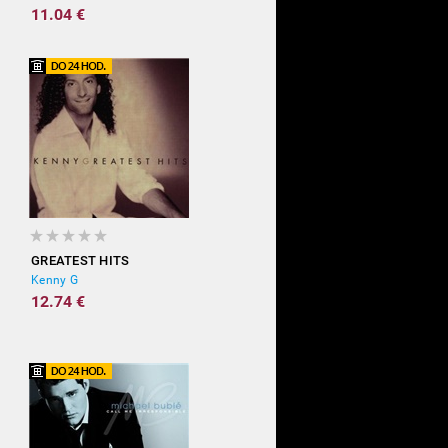
11.04 €
GREATEST HITS
Kenny G
12.74 €