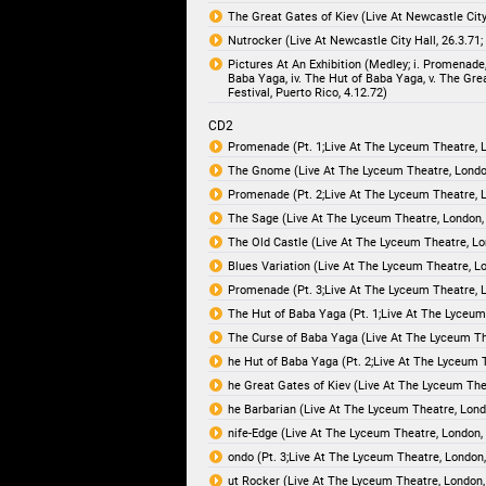
The Great Gates of Kiev (Live At Newcastle City
Nutrocker (Live At Newcastle City Hall, 26.3.71
Pictures At An Exhibition (Medley; i. Promenade,
Baba Yaga, iv. The Hut of Baba Yaga, v. The Grea
Festival, Puerto Rico, 4.12.72)
CD2
Promenade (Pt. 1;Live At The Lyceum Theatre, 
The Gnome (Live At The Lyceum Theatre, Londo
Promenade (Pt. 2;Live At The Lyceum Theatre, 
The Sage (Live At The Lyceum Theatre, London,
The Old Castle (Live At The Lyceum Theatre, Lo
Blues Variation (Live At The Lyceum Theatre, L
Promenade (Pt. 3;Live At The Lyceum Theatre, 
The Hut of Baba Yaga (Pt. 1;Live At The Lyceum
The Curse of Baba Yaga (Live At The Lyceum Th
he Hut of Baba Yaga (Pt. 2;Live At The Lyceum 
he Great Gates of Kiev (Live At The Lyceum The
he Barbarian (Live At The Lyceum Theatre, Lond
nife-Edge (Live At The Lyceum Theatre, London,
ondo (Pt. 3;Live At The Lyceum Theatre, London
ut Rocker (Live At The Lyceum Theatre, London,