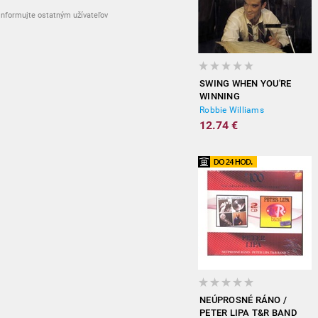
nformujte ostatným užívateľov
SWING WHEN YOU'RE
WINNING
Robbie Williams
12.74 €
NEÚPROSNÉ RÁNO /
PETER LIPA T&R BAND