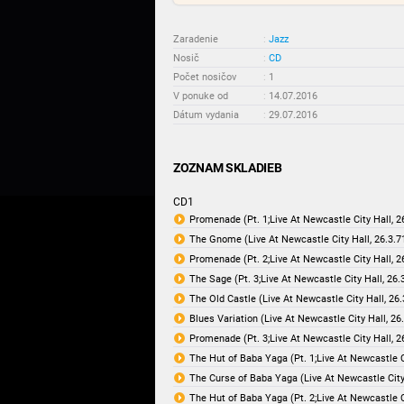
Zaradenie
:
Jazz
Nosič
:
CD
Počet nosičov
:
1
V ponuke od
:
14.07.2016
Dátum vydania
:
29.07.2016
ZOZNAM SKLADIEB
CD1
Promenade (Pt. 1;Live At Newcastle City Hall, 2
The Gnome (Live At Newcastle City Hall, 26.3.7
Promenade (Pt. 2;Live At Newcastle City Hall, 2
The Sage (Pt. 3;Live At Newcastle City Hall, 26.
The Old Castle (Live At Newcastle City Hall, 26
Blues Variation (Live At Newcastle City Hall, 26
Promenade (Pt. 3;Live At Newcastle City Hall, 2
The Hut of Baba Yaga (Pt. 1;Live At Newcastle C
The Curse of Baba Yaga (Live At Newcastle City 
The Hut of Baba Yaga (Pt. 2;Live At Newcastle C