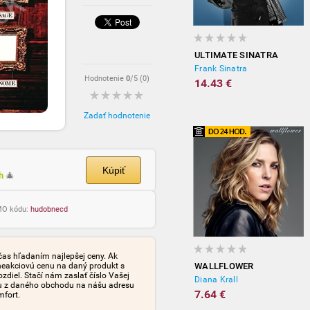
ULTIMATE SINATRA
Frank Sinatra
Hodnotenie
0
/5 (
0
)
14.43 €
Zadať hodnotenie
Kúpiť
ch
🎄
OMO kódu:
hudobnecd
čas hľadaním najlepšej ceny. Ak
neakciovú cenu na daný produkt s
WALLFLOWER
iel. Stačí nám zaslať číslo Vašej
Diana Krall
tu z daného obchodu na nášu adresu
7.64 €
mfort.