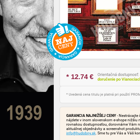
Orientačná dostupnosť:
* 12.74
€
doručenie po Vianocia
* Uvedená cena titulu je platná pri použití PR
GARANCIA NAJNIŽŠEJ CENY
- Nestrácajte 
nájdete v inom slovenskom e-shope nižšiu 
rovnakou dostupnosťou, dorovnáme Vám rozd
aktuálnej objednávky a screenshot produk
info@hudobny.sk
. Sme tu pre Vás a Váš ko