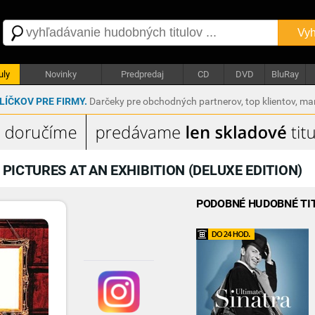
Vyh
uly
Novinky
Predpredaj
CD
DVD
BluRay
ÍČKOV PRE FIRMY.
Darčeky pre obchodných partnerov, top klientov, m
-
PICTURES AT AN EXHIBITION (DELUXE EDITION)
PODOBNÉ HUDOBNÉ TI