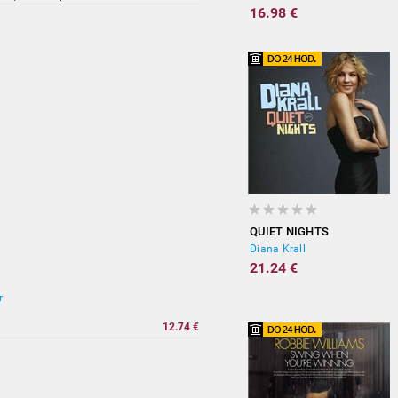
16.98 €
QUIET NIGHTS
Diana Krall
21.24 €
r
12.74 €