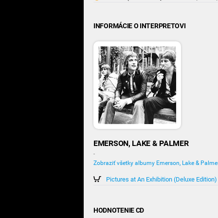
INFORMÁCIE O INTERPRETOVI
EMERSON, LAKE & PALMER
-
Zobraziť všetky albumy Emerson, Lake & Palme
Pictures at An Exhibition (Deluxe Edition)
HODNOTENIE CD