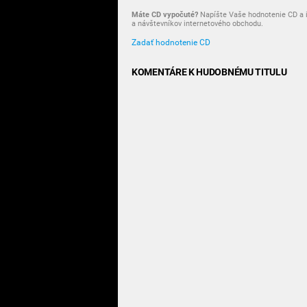
Máte CD vypočuté?
Napíšte Vaše hodnotenie CD a i
a návštevníkov internetového obchodu.
Zadať hodnotenie CD
KOMENTÁRE K HUDOBNÉMU TITULU