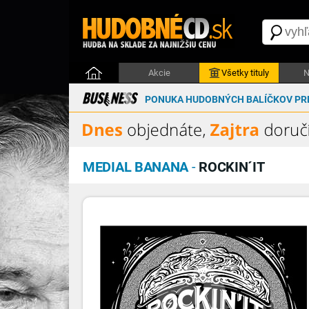
Akcie
Všetky tituly
N
PONUKA HUDOBNÝCH BALÍČKOV PRE
MEDIAL BANANA
-
ROCKIN´IT