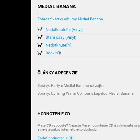
MEDIAL BANANA
-
Zobraziť všetky albumy Medial Banana
Nedotknuteľní (Vinyl)
Staré časy (Vinyl)
Nedotknuteľní
Rockin´it
ČLÁNKY A RECENZIE
Správy: Party s Medial Banana už zajtra
Správy: Uprising Warm Up Tour s kapelou Medial Banana
HODNOTENIE CD
Máte CD vypočuté?
Napíšte Vaše hodnotenie CD a informujte ost
a návštevníkov internetového obchodu.
Zadať hodnotenie CD