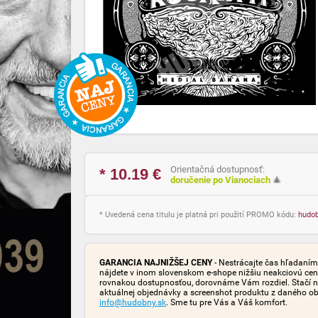
Orientačná dostupnosť:
* 10.19
€
doručenie po Vianociach
🎄
* Uvedená cena titulu je platná pri použití PROMO kódu:
hudo
GARANCIA NAJNIŽŠEJ CENY
- Nestrácajte čas hľadaním 
nájdete v inom slovenskom e-shope nižšiu neakciovú cen
rovnakou dostupnosťou, dorovnáme Vám rozdiel. Stačí n
aktuálnej objednávky a screenshot produktu z daného o
info@hudobny.sk
. Sme tu pre Vás a Váš komfort.