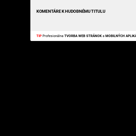
KOMENTÁRE K HUDOBNÉMU TITULU
TIP
Profesionálna
TVORBA WEB STRÁNOK
a
MOBILNÝCH APLIKÁ