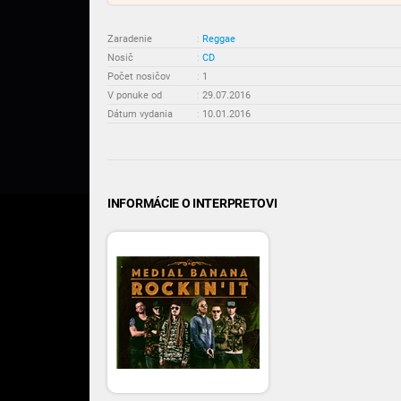
Zaradenie
:
Reggae
Nosič
:
CD
Počet nosičov
:
1
V ponuke od
:
29.07.2016
Dátum vydania
:
10.01.2016
INFORMÁCIE O INTERPRETOVI