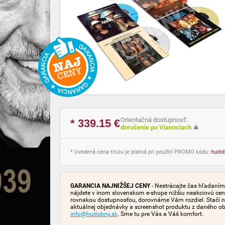
Orientačná dostupnosť:
* 339.15
€
doručenie po Vianociach
🎄
* Uvedená cena titulu je platná pri použití PROMO kódu:
hudo
GARANCIA NAJNIŽŠEJ CENY
- Nestrácajte čas hľadaním 
nájdete v inom slovenskom e-shope nižšiu neakciovú cen
rovnakou dostupnosťou, dorovnáme Vám rozdiel. Stačí n
aktuálnej objednávky a screenshot produktu z daného o
info@hudobny.sk
. Sme tu pre Vás a Váš komfort.