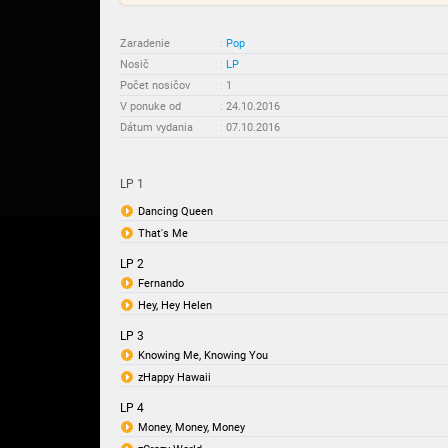
Zaradenie
:
Pop
Nosič
:
LP
Počet nosičov
:
1
V ponuke od
:
24.10.2016
Dátum vydania
:
07.10.2016
LP 1
Dancing Queen
That's Me
LP 2
Fernando
Hey, Hey Helen
LP 3
Knowing Me, Knowing You
zHappy Hawaii
LP 4
Money, Money, Money