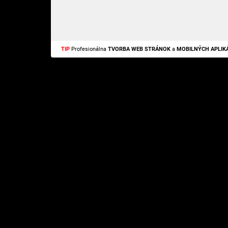
TIP
Profesionálna
TVORBA WEB STRÁNOK
a
MOBILNÝCH APLIKÁ