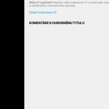
Máte LP vypočuté?
Napíšte Vaše hodnotenie LP a informujte osta
a návštevníkov internetového obchodu.
Zadať hodnotenie LP
KOMENTÁRE K HUDOBNÉMU TITULU