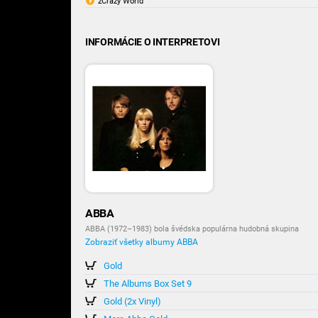
zCrazy World
INFORMÁCIE O INTERPRETOVI
ABBA
ABBA (1972–1983) bola švédska populárna hudobná skupina
Zobraziť všetky albumy ABBA
Gold
The Albums Box Set 9
Gold (2x Vinyl)