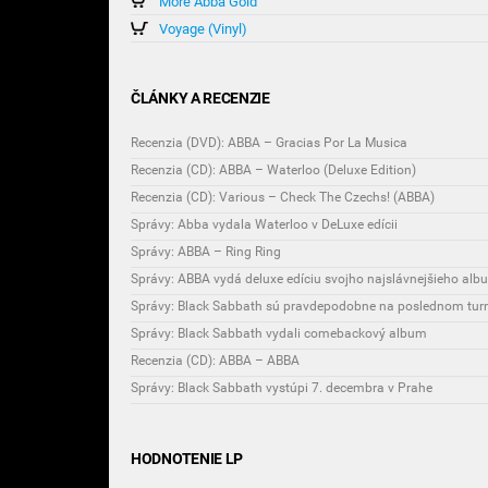
More Abba Gold
Voyage (Vinyl)
ČLÁNKY A RECENZIE
Recenzia (DVD): ABBA – Gracias Por La Musica
Recenzia (CD): ABBA – Waterloo (Deluxe Edition)
Recenzia (CD): Various – Check The Czechs! (ABBA)
Správy: Abba vydala Waterloo v DeLuxe edícii
Správy: ABBA – Ring Ring
Správy: ABBA vydá deluxe edíciu svojho najslávnejšieho al
Správy: Black Sabbath sú pravdepodobne na poslednom tur
Správy: Black Sabbath vydali comebackový album
Recenzia (CD): ABBA – ABBA
Správy: Black Sabbath vystúpi 7. decembra v Prahe
HODNOTENIE LP