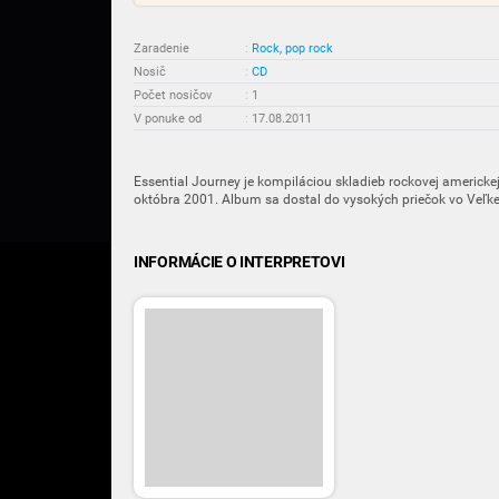
Zaradenie
:
Rock, pop rock
Nosič
:
CD
Počet nosičov
:
1
V ponuke od
:
17.08.2011
Essential Journey je kompiláciou skladieb rockovej americke
októbra 2001. Album sa dostal do vysokých priečok vo Veľkej 
INFORMÁCIE O INTERPRETOVI