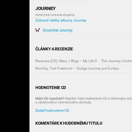
JOURNEY
Americká rocková skupina.
Zobraziť všetky albumy Journey
Essential Journey
ČLÁNKY A RECENZIE
Recenzia (CD): Mary J Blige – My Life II ... The Journey Conti
Novinky: Fiat Freemont – Dodge Journey pre Európu
HODNOTENIE CD
Máte CD vypočuté?
Napíšte Vaše hodnotenie CD a informujte ost
a návštevníkov internetového obchodu.
Zadať hodnotenie CD
KOMENTÁRE K HUDOBNÉMU TITULU