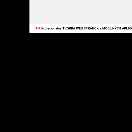
TIP
Profesionálna
TVORBA WEB STRÁNOK
a
MOBILNÝCH APLIKÁ