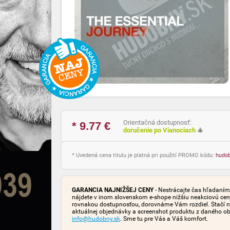
Orientačná dostupnosť:
* 9.77
€
doručenie po Vianociach
🎄
* Uvedená cena titulu je platná pri použití PROMO kódu:
hudo
GARANCIA NAJNIŽŠEJ CENY
- Nestrácajte čas hľadaním 
nájdete v inom slovenskom e-shope nižšiu neakciovú cen
rovnakou dostupnosťou, dorovnáme Vám rozdiel. Stačí n
aktuálnej objednávky a screenshot produktu z daného o
info@hudobny.sk
. Sme tu pre Vás a Váš komfort.