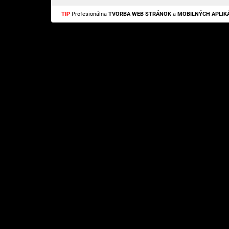
TIP
Profesionálna
TVORBA WEB STRÁNOK
a
MOBILNÝCH APLIKÁ