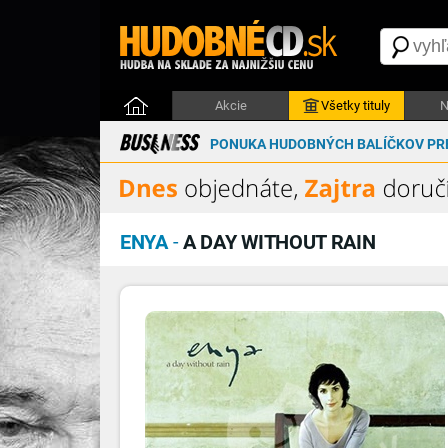
Akcie
Všetky tituly
N
PONUKA HUDOBNÝCH BALÍČKOV PRE
ENYA
-
A DAY WITHOUT RAIN