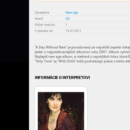
Zaradenie
:
New age
Nosič
:
CD
Počet nosičov
:
1
V ponuke od
:
19.07.2011
"A Day Without Rain" je považovaný za najväčší úspech írskej
jeden z najpredávanejších albumov roku 2001. Album vyhr
Najlepší new age album, a niektoré z najväčších hitov, ktoré
"Only Time" aj "Wild Child" totiž pochádzajú práve z tohto a
INFORMÁCIE O INTERPRETOVI