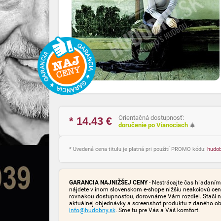
Orientačná dostupnosť:
* 14.43
€
doručenie po Vianociach
🎄
* Uvedená cena titulu je platná pri použití PROMO kódu:
hudo
GARANCIA NAJNIŽŠEJ CENY
- Nestrácajte čas hľadaním 
nájdete v inom slovenskom e-shope nižšiu neakciovú cen
rovnakou dostupnosťou, dorovnáme Vám rozdiel. Stačí n
aktuálnej objednávky a screenshot produktu z daného o
info@hudobny.sk
. Sme tu pre Vás a Váš komfort.