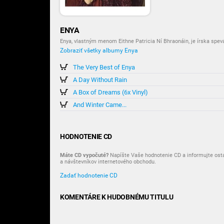
ENYA
Enya, vlastným menom Eithne Patricia Ní Bhraonáin, je írska spevá
Zobraziť všetky albumy Enya
The Very Best of Enya
A Day Without Rain
A Box of Dreams (6x Vinyl)
And Winter Came...
HODNOTENIE CD
Máte CD vypočuté?
Napíšte Vaše hodnotenie CD a informujte ost
a návštevníkov internetového obchodu.
Zadať hodnotenie CD
KOMENTÁRE K HUDOBNÉMU TITULU