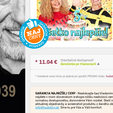
Orientačná dostupnosť:
* 11.04
€
doručenie po Vianociach
🎄
* Uvedená cena titulu je platná pri použití PROMO kódu:
hudo
GARANCIA NAJNIŽŠEJ CENY
- Nestrácajte čas hľadaním 
nájdete v inom slovenskom e-shope nižšiu neakciovú cen
rovnakou dostupnosťou, dorovnáme Vám rozdiel. Stačí n
aktuálnej objednávky a screenshot produktu z daného o
info@hudobny.sk
. Sme tu pre Vás a Váš komfort.