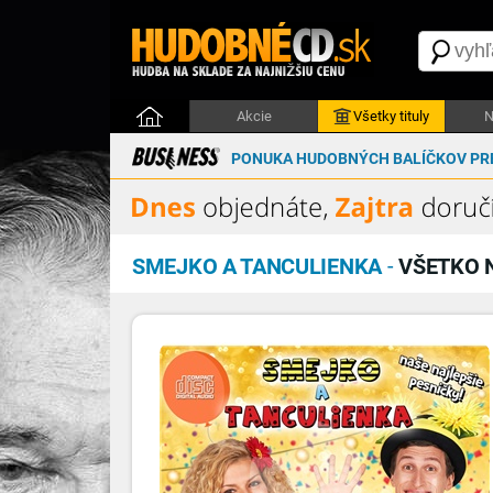
Akcie
Všetky tituly
N
PONUKA HUDOBNÝCH BALÍČKOV PRE
SMEJKO A TANCULIENKA
-
VŠETKO N