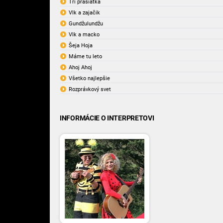
Tri prasiatka
Vlk a zajačik
Gundžulundžu
Vlk a macko
Šeja Hoja
Máme tu leto
Ahoj Ahoj
Všetko najlepšie
Rozprávkový svet
INFORMÁCIE O INTERPRETOVI