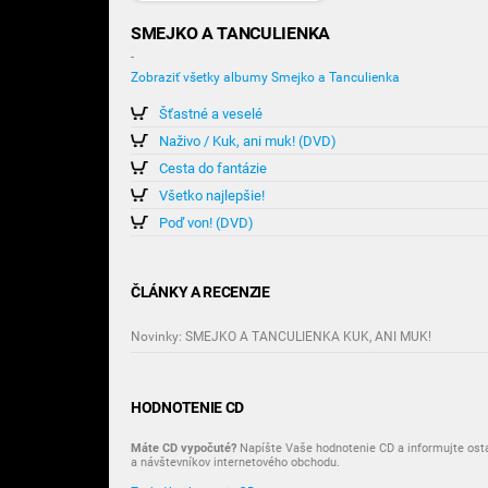
SMEJKO A TANCULIENKA
-
Zobraziť všetky albumy Smejko a Tanculienka
Šťastné a veselé
Naživo / Kuk, ani muk! (DVD)
Cesta do fantázie
Všetko najlepšie!
Poď von! (DVD)
ČLÁNKY A RECENZIE
Novinky: SMEJKO A TANCULIENKA KUK, ANI MUK!
HODNOTENIE CD
Máte CD vypočuté?
Napíšte Vaše hodnotenie CD a informujte ost
a návštevníkov internetového obchodu.