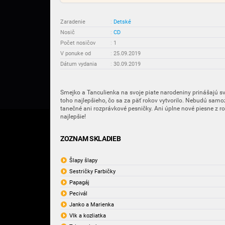
Zaradenie
:
Detské
Nosič
:
CD
Počet nosičov
:
1
V ponuke od
:
25.09.2019
Dátum vydania
:
30.09.2019
Smejko a Tanculienka na svoje piate narodeniny prinášajú 
toho najlepšieho, čo sa za päť rokov vytvorilo. Nebudú sam
tanečné ani rozprávkové pesničky. Ani úplne nové piesne z
najlepšie!
ZOZNAM SKLADIEB
Šlapy šlapy
Sestričky Farbičky
Papagáj
Pecivál
Janko a Marienka
Vlk a kozliatka