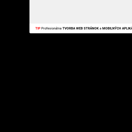
TIP
Profesionálna
TVORBA WEB STRÁNOK
a
MOBILNÝCH APLIKÁ