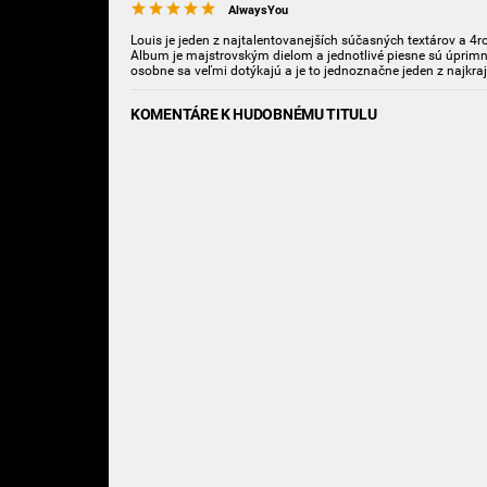
AlwaysYou
Louis je jeden z najtalentovanejších súčasných textárov a 4ro
Album je majstrovským dielom a jednotlivé piesne sú úprimn
osobne sa veľmi dotýkajú a je to jednoznačne jeden z najkra
KOMENTÁRE K HUDOBNÉMU TITULU