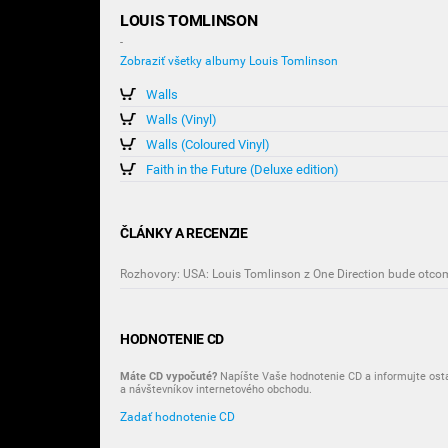
LOUIS TOMLINSON
-
Zobraziť všetky albumy Louis Tomlinson
Walls
Walls (Vinyl)
Walls (Coloured Vinyl)
Faith in the Future (Deluxe edition)
ČLÁNKY A RECENZIE
Rozhovory: USA: Louis Tomlinson z One Direction bude otco
HODNOTENIE CD
Máte CD vypočuté?
Napíšte Vaše hodnotenie CD a informujte ost
a návštevníkov internetového obchodu.
Zadať hodnotenie CD