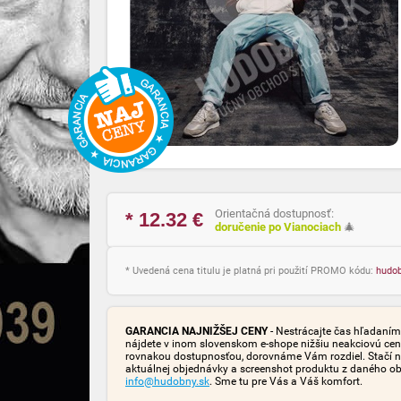
Orientačná dostupnosť:
* 12.32
€
doručenie po Vianociach
🎄
* Uvedená cena titulu je platná pri použití PROMO kódu:
hudo
GARANCIA NAJNIŽŠEJ CENY
- Nestrácajte čas hľadaním 
nájdete v inom slovenskom e-shope nižšiu neakciovú cen
rovnakou dostupnosťou, dorovnáme Vám rozdiel. Stačí n
aktuálnej objednávky a screenshot produktu z daného o
info@hudobny.sk
. Sme tu pre Vás a Váš komfort.