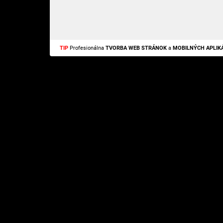
TIP
Profesionálna
TVORBA WEB STRÁNOK
a
MOBILNÝCH APLIKÁ