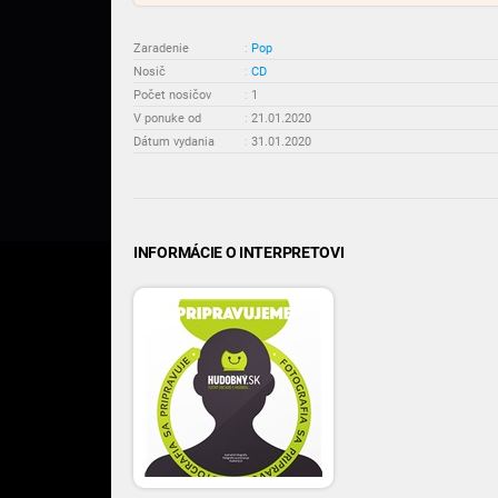
Zaradenie
:
Pop
Nosič
:
CD
Počet nosičov
:
1
V ponuke od
:
21.01.2020
Dátum vydania
:
31.01.2020
INFORMÁCIE O INTERPRETOVI