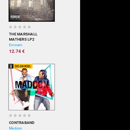
THE MARSHALL
MATHERS LP2
Eminem
12.74 €
CONTRABAND
Madcon