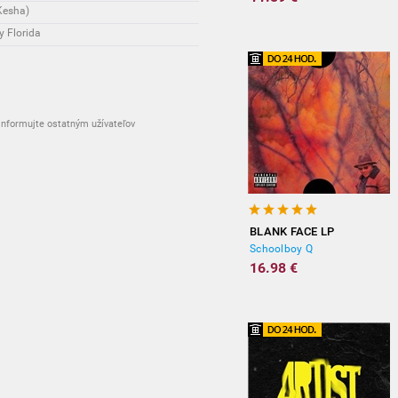
 Kesha)
 Florida
nformujte ostatným užívateľov
BLANK FACE LP
Schoolboy Q
16.98 €