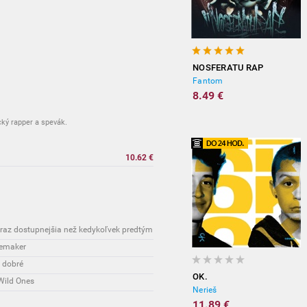
NOSFERATU RAP
Fantom
8.49 €
cký rapper a spevák.
10.62 €
teraz dostupnejšia než kedykoľvek predtým
lemaker
e dobré
OK.
 Wild Ones
Nerieš
11.89 €