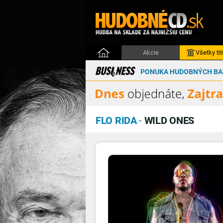
Akcie
Všetky tit
PONUKA HUDOBNÝCH BAL
FLO RIDA
-
WILD ONES