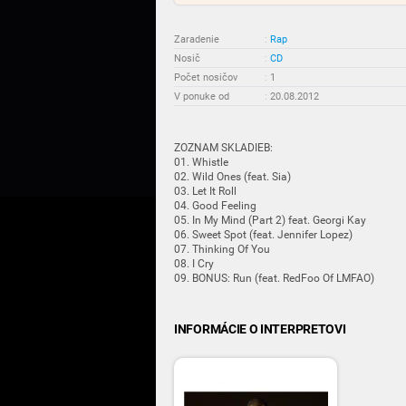
Zaradenie
:
Rap
Nosič
:
CD
Počet nosičov
:
1
V ponuke od
:
20.08.2012
ZOZNAM SKLADIEB:
01. Whistle
02. Wild Ones (feat. Sia)
03. Let It Roll
04. Good Feeling
05. In My Mind (Part 2) feat. Georgi Kay
06. Sweet Spot (feat. Jennifer Lopez)
07. Thinking Of You
08. I Cry
09. BONUS: Run (feat. RedFoo Of LMFAO)
INFORMÁCIE O INTERPRETOVI