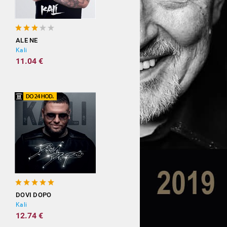
ALE NE
Kali
11.04 €
DOVI DOPO
Kali
12.74 €