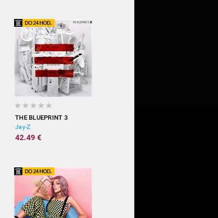
THE BLUEPRINT 3
Jay-Z
42.49 €