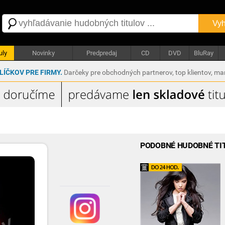
Vyh
uly
Novinky
Predpredaj
CD
DVD
BluRay
ÍČKOV PRE FIRMY.
Darčeky pre obchodných partnerov, top klientov, m
PODOBNÉ HUDOBNÉ TI