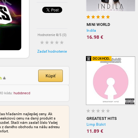
MINI WORLD
Indila
Hodnotenie
0
/5 (
0
)
16.98 €
Zadať hodnotenie
Kúpiť
ch
🎄
OMO kódu:
hudobnecd
čas hľadaním najlepšej ceny. Ak
neakciovú cenu na daný produkt s
GREATEST HITS
iel. Stačí nám zaslať číslo Vašej
Limp Bizkit
tu z daného obchodu na nášu adresu
11.89 €
mfort.