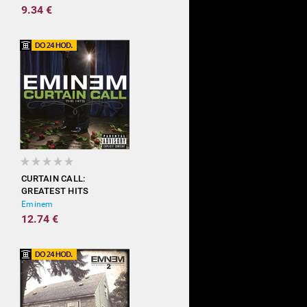
9.34 €
CURTAIN CALL:
GREATEST HITS
Eminem
12.74 €