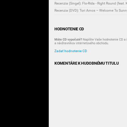
Recenzia (Singel): Flo-Rida - Right Round (feat.
Recenzia (DVD): Tori Amos – Welcome To Sunny
HODNOTENIE CD
Máte CD vypočuté?
Napíšte Vaše hodnotenie CD a i
a návštevníkov internetového obchodu.
Zadať hodnotenie CD
KOMENTÁRE K HUDOBNÉMU TITULU