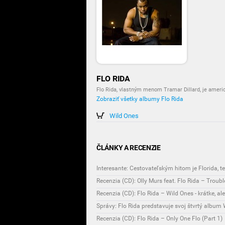
FLO RIDA
Flo Rida, vlastným menom Tramar Dillard, je ameri
Zobraziť všetky albumy Flo Rida
Wild Ones
ČLÁNKY A RECENZIE
Interesante: Cestovateľským hitom je Florida, 
Recenzia (CD): Olly Murs feat. Flo Rida – Troub
Recenzia (CD): Flo Rida – Wild Ones - krátke, al
Správy: Flo Rida predstavuje svoj štvrtý album
Recenzia (CD): Flo Rida – Only One Flo (Part 1)