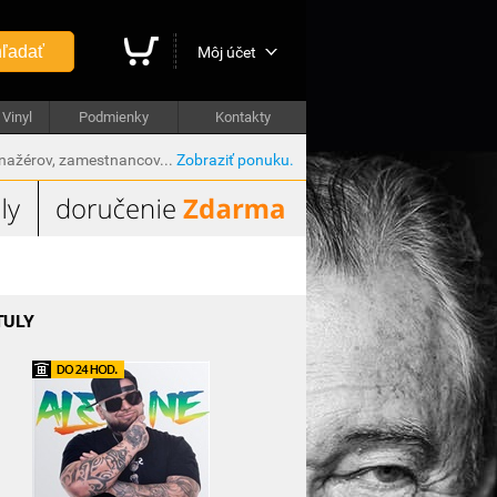
ľadať
Môj účet
Vinyl
Podmienky
Kontakty
anažérov, zamestnancov...
Zobraziť ponuku.
TULY