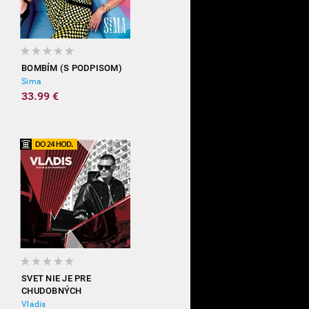
BOMBÍM (S PODPISOM)
Sima
33.99 €
SVET NIE JE PRE
CHUDOBNÝCH
Vladis