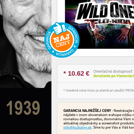
Orientačná dostupnosť:
* 10.62
€
doručenie po Vianocia
* Uvedená cena titulu je platná pri použití PR
GARANCIA NAJNIŽŠEJ CENY
- Nestrácajte 
nájdete v inom slovenskom e-shope nižšiu 
rovnakou dostupnosťou, dorovnáme Vám rozd
aktuálnej objednávky a screenshot produk
info@hudobny.sk
. Sme tu pre Vás a Váš ko