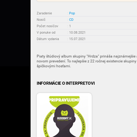
Zaradenie
:
Pop
Nosič
:
CD
Počet nosičov
:
1
V ponuke od
:
10.08.2021
Dátum vydania
:
15.07.2021
Piaty štúdiový album skupiny "Hrdza" prináša najznámejšie
novom prevedení. To najlepšie z 22 ročnej existencie skupi
špičkovými hosťami.
INFORMÁCIE O INTERPRETOVI