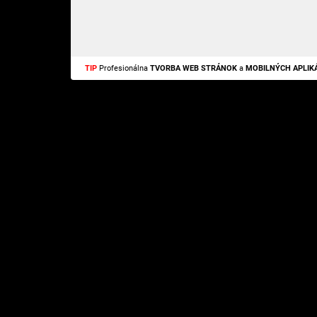
TIP
Profesionálna
TVORBA WEB STRÁNOK
a
MOBILNÝCH APLIKÁ