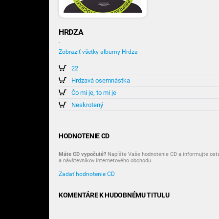
HRDZA
-
Zobraziť všetky albumy Hrdza
22
Hrdzavá osemnástka
Čo mi je, to mi je
Neskrotený
HODNOTENIE CD
Máte CD vypočuté?
Napíšte Vaše hodnotenie CD a informujte ost
a návštevníkov internetového obchodu.
Zadať hodnotenie CD
KOMENTÁRE K HUDOBNÉMU TITULU