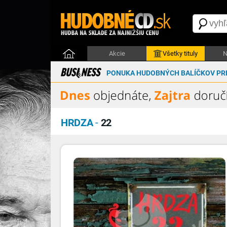
Akcie
Všetky tituly
N
PONUKA HUDOBNÝCH BALÍČKOV PRE
HRDZA
-
22