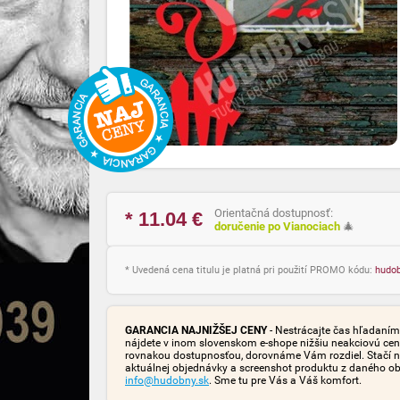
Orientačná dostupnosť:
* 11.04
€
doručenie po Vianociach
🎄
* Uvedená cena titulu je platná pri použití PROMO kódu:
hudo
GARANCIA NAJNIŽŠEJ CENY
- Nestrácajte čas hľadaním 
nájdete v inom slovenskom e-shope nižšiu neakciovú cen
rovnakou dostupnosťou, dorovnáme Vám rozdiel. Stačí n
aktuálnej objednávky a screenshot produktu z daného o
info@hudobny.sk
. Sme tu pre Vás a Váš komfort.