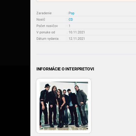
Zaradenie
:
Pop
Nosič
:
CD
Počet nosičov
:
1
V ponuke od
:
10.11.2021
Dátum vydania
:
12.11.2021
INFORMÁCIE O INTERPRETOVI