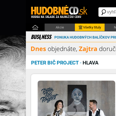
Akcie
Všetky tituly
N
PONUKA HUDOBNÝCH BALÍČKOV PRE
PETER BIČ PROJECT
-
HLAVA