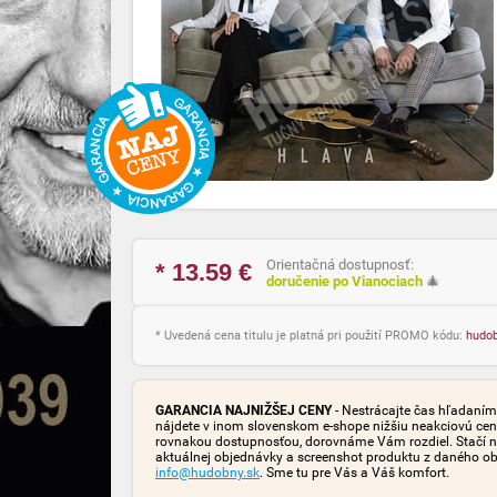
Orientačná dostupnosť:
* 13.59
€
doručenie po Vianociach
🎄
* Uvedená cena titulu je platná pri použití PROMO kódu:
hudo
GARANCIA NAJNIŽŠEJ CENY
- Nestrácajte čas hľadaním 
nájdete v inom slovenskom e-shope nižšiu neakciovú cen
rovnakou dostupnosťou, dorovnáme Vám rozdiel. Stačí n
aktuálnej objednávky a screenshot produktu z daného o
info@hudobny.sk
. Sme tu pre Vás a Váš komfort.