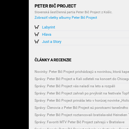
PETER BIČ PROJECT
Slovenská šesťčlenná partia Peter Bič Project z Košíc.
Zobraziť všetky albumy Peter Bič Project
Labyrint
Hlava
Just a Story
ČLÁNKY A RECENZIE
Správy: Peter Bič Project a Kali odleteli na koncert do Chicag
Správy: Peter Bič Project vás naladí na leto a rozpáli
Správy: Peter Bič Project zahrali po prvýkrát na festivale Topf
Správy: Peter Bič Project prináša leto v horúcej novinke „Holi
Správy: Členovia z Peter Bič Project sú porotcami tanečného
Správy: Peter Bič Project roztancovali bratislavské Heineken
Správy: Favoriti MTV Peter Bič Project zahrajú v Bratislave