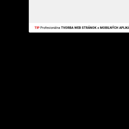
TIP
Profesionálna
TVORBA WEB STRÁNOK
a
MOBILNÝCH APLIKÁ