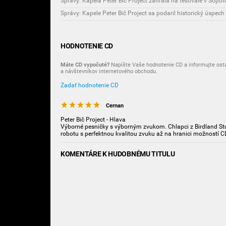
Správy: Kapela Peter Bič Project zahrala na festivale v Sopo
Správy: Kapele Peter Bič Project sa podaril historický úspech
HODNOTENIE CD
Máte CD vypočuté?
Napíšte Vaše hodnotenie CD a informujte ost
a návštevníkov internetového obchodu.
Zadať hodnotenie CD
Cernan
Peter Bič Project - Hlava
Výborné pesničky s výborným zvukom. Chlapci z Birdland Stu
robotu s perfektnou kvalitou zvuku až na hranici možností C
KOMENTÁRE K HUDOBNÉMU TITULU