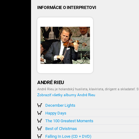
INFORMÁCIE O INTERPRETOVI
ANDRÉ RIEU
André Rieu je holandský huslista, klavirista, dirigent a skladateľ. 
Zobraziť všetky albumy André Rieu
December Lights
Happy Days
The 100 Greatest Moments
Best of Christmas
Falling In Love (CD + DVD)