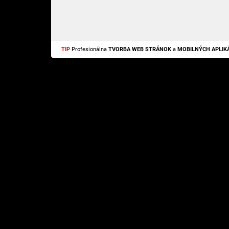
TIP
Profesionálna
TVORBA WEB STRÁNOK
a
MOBILNÝCH APLIKÁ