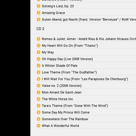
Solveig's Lied, Op. 23
Amazing Grace
Guten Abend, gut Nacht (franz. Version "Berceuse" / RoW Vers
CD 2
Romeo & Juliet: Aimer - André Rieu & His Johann Strauss Orc
My Heart Will Go On (From "Titanic")
My Way
Oh Happy Day (Live 2008 Version)
A Whiter Shade Of Pale
Love Theme (From "The Godfather")
I Will Wait For You (From "Les Parapluies De Cherbourg")
Valse no. 2 (2008 Version)
Mon Amant De Saint-Jean
The White Horse Inn
Tara's Theme (From "Gone With The Wind")
Some Day My Prince Will Come
Somewhere Over The Rainbow
What A Wonderful World