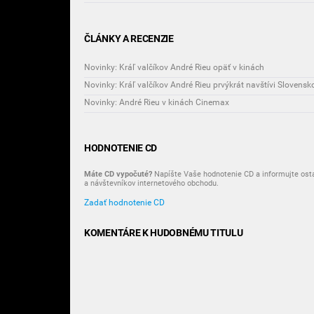
ČLÁNKY A RECENZIE
Novinky: Kráľ valčíkov André Rieu opäť v kinách
Novinky: Kráľ valčíkov André Rieu prvýkrát navštívi Slovensk
Novinky: André Rieu v kinách Cinemax
HODNOTENIE CD
Máte CD vypočuté?
Napíšte Vaše hodnotenie CD a informujte ost
a návštevníkov internetového obchodu.
Zadať hodnotenie CD
KOMENTÁRE K HUDOBNÉMU TITULU