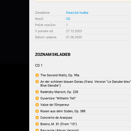
Zaradenie
:
Klasická hudba
Nosič
:
CD
Počet nosičov
:
1
V ponuke od
:
27.12.2023
Dátum vydania
:
01.06.2020
ZOZNAM SKLADIEB
CD 1
The Second Waltz, Op. 99a
An der schönen blauen Donau (franz. Version "Le Danube bleu"
Blue Danube")
Radetzky Marsch, Op. 228
Ouvertüre "Wilhelm Tell"
Valse de l'Empereur
Rosen aus dem Süden, Op. 388
Concierto de Aranjuez
Bolero, M. 81 (From "10")
Barcarole (Album Version)