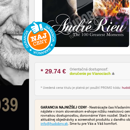
Orientačná dostupnosť:
* 29.74
€
doručenie po Vianociach
🎄
* Uvedená cena titulu je platná pri použití PROMO kódu:
hudo
GARANCIA NAJNIŽŠEJ CENY
- Nestrácajte čas hľadaním 
nájdete v inom slovenskom e-shope nižšiu neakciovú cen
rovnakou dostupnosťou, dorovnáme Vám rozdiel. Stačí n
aktuálnej objednávky a screenshot produktu z daného o
info@hudobny.sk
. Sme tu pre Vás a Váš komfort.