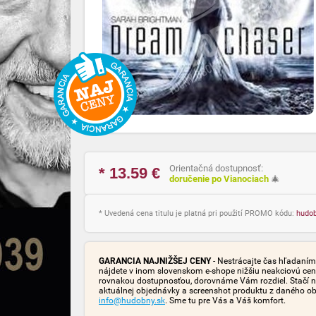
Orientačná dostupnosť:
* 13.59
€
doručenie po Vianociach
🎄
* Uvedená cena titulu je platná pri použití PROMO kódu:
hudo
GARANCIA NAJNIŽŠEJ CENY
- Nestrácajte čas hľadaním 
nájdete v inom slovenskom e-shope nižšiu neakciovú cen
rovnakou dostupnosťou, dorovnáme Vám rozdiel. Stačí n
aktuálnej objednávky a screenshot produktu z daného o
info@hudobny.sk
. Sme tu pre Vás a Váš komfort.