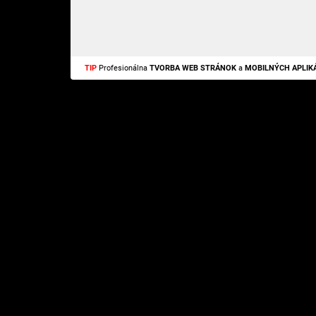
TIP
Profesionálna
TVORBA WEB STRÁNOK
a
MOBILNÝCH APLIKÁ