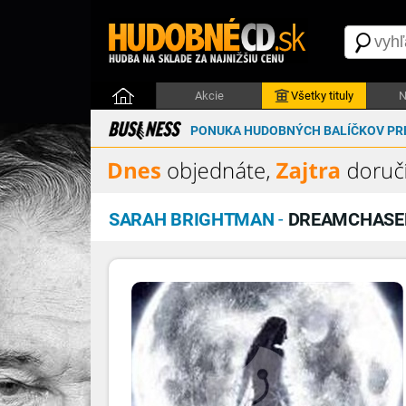
Akcie
Všetky tituly
N
PONUKA HUDOBNÝCH BALÍČKOV PRE
SARAH BRIGHTMAN
-
DREAMCHASE