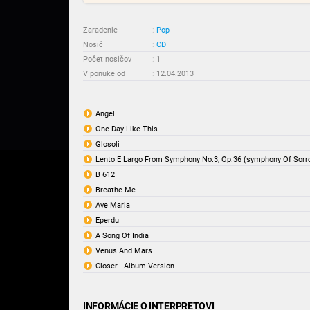
Zaradenie
:
Pop
Nosič
:
CD
Počet nosičov
:
1
V ponuke od
:
12.04.2013
Angel
One Day Like This
Glosoli
Lento E Largo From Symphony No.3, Op.36 (symphony Of Sorr
B 612
Breathe Me
Ave Maria
Eperdu
A Song Of India
Venus And Mars
Closer - Album Version
INFORMÁCIE O INTERPRETOVI