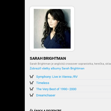
SARAH BRIGHTMAN
Sarah Brightman je anglická crossover sopranistka, herečka, skla
Zobraziť všetky albumy Sarah Brightman
Symphony: Live in Vienna /RV
Timeless
The Very Best of 1990–2000
Dreamchaser