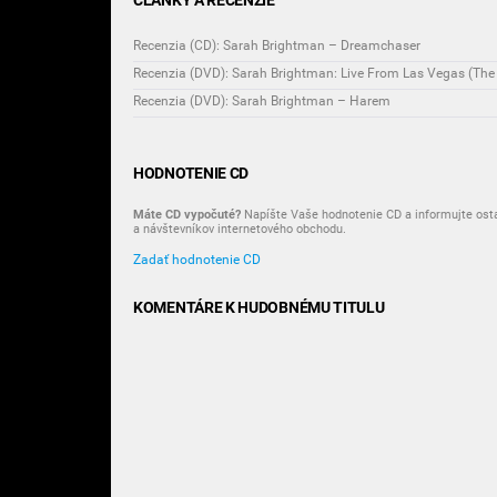
ČLÁNKY A RECENZIE
Recenzia (CD): Sarah Brightman – Dreamchaser
Recenzia (DVD): Sarah Brightman: Live From Las Vegas (Th
Recenzia (DVD): Sarah Brightman – Harem
HODNOTENIE CD
Máte CD vypočuté?
Napíšte Vaše hodnotenie CD a informujte ost
a návštevníkov internetového obchodu.
Zadať hodnotenie CD
KOMENTÁRE K HUDOBNÉMU TITULU