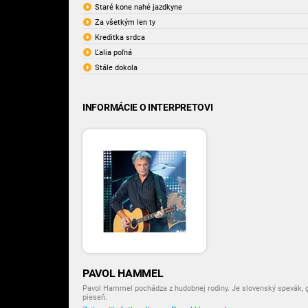
Staré kone nahé jazdkyne
Za všetkým len ty
Kreditka srdca
Ľalia poľná
Stále dokola
INFORMÁCIE O INTERPRETOVI
PAVOL HAMMEL
Pavol Hammel pochádza z hudobnej rodiny. Je slovenský spevák, git
pieseň.