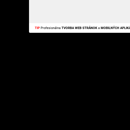
TIP
Profesionálna
TVORBA WEB STRÁNOK
a
MOBILNÝCH APLIKÁ