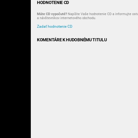
HODNOTENIE CD
Máte CD vypočuté?
Napíšte Vaše hodnotenie CD a informujte ost
a návštevníkov internetového obchodu.
Zadať hodnotenie CD
KOMENTÁRE K HUDOBNÉMU TITULU