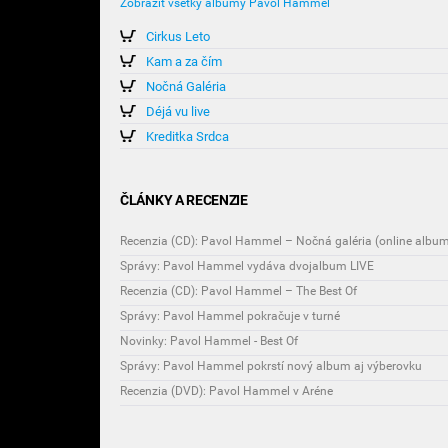
Zobraziť všetky albumy Pavol Hammel
Cirkus Leto
Kam a za čím
Nočná Galéria
Déjá vu live
Kreditka Srdca
ČLÁNKY A RECENZIE
Recenzia (CD): Pavol Hammel – Nočná galéria (online albu
Správy: Pavol Hammel vydáva dvojalbum LIVE
Recenzia (CD): Pavol Hammel – The Best Of
Správy: Pavol Hammel pokračuje v turné
Novinky: Pavol Hammel - Best Of
Správy: Pavol Hammel pokrstí nový album aj výberovku
Recenzia (DVD): Pavol Hammel v Aréne