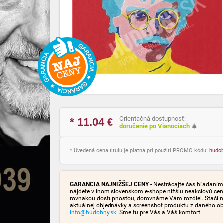
Orientačná dostupnosť:
* 11.04
€
doručenie po Vianociach
🎄
* Uvedená cena titulu je platná pri použití PROMO kódu:
hudo
GARANCIA NAJNIŽŠEJ CENY
- Nestrácajte čas hľadaním 
nájdete v inom slovenskom e-shope nižšiu neakciovú cen
rovnakou dostupnosťou, dorovnáme Vám rozdiel. Stačí n
aktuálnej objednávky a screenshot produktu z daného o
info@hudobny.sk
. Sme tu pre Vás a Váš komfort.