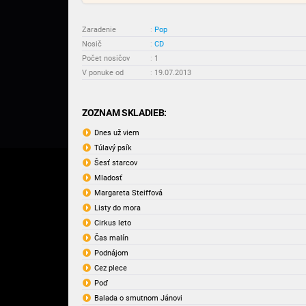
Zaradenie
:
Pop
Nosič
:
CD
Počet nosičov
:
1
V ponuke od
:
19.07.2013
ZOZNAM SKLADIEB:
Dnes už viem
Túlavý psík
Šesť starcov
Mladosť
Margareta Steiffová
Listy do mora
Cirkus leto
Čas malín
Podnájom
Cez plece
Poď
Balada o smutnom Jánovi