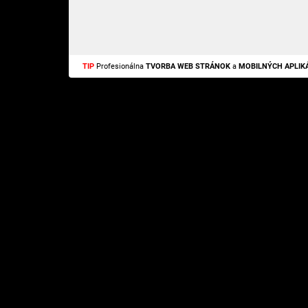
TIP
Profesionálna
TVORBA WEB STRÁNOK
a
MOBILNÝCH APLIKÁ