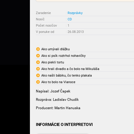
Zaradenie
:
Rozprávky
Nosič
:
CD
Počet nosičov
:
1
V ponuke od
:
26.08.2013
Ako umývali dlážku
Ako si psík roztrhol nohavičky
Ako piekli tortu
Ako hrali divadlo a čo bolo na Mikuláša
Ako našli bábiku, čo tenko plakala
Ako to bolo na Vianoce
Napísal: Jozef Čapek
Rozpráva: Ladislav Chudík
Producent: Martin Hanuska
INFORMÁCIE O INTERPRETOVI