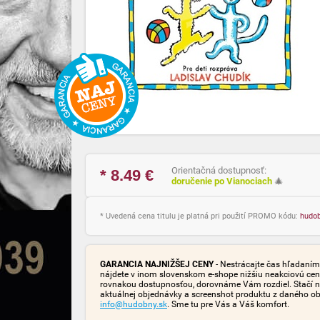
Orientačná dostupnosť:
* 8.49
€
doručenie po Vianociach
🎄
* Uvedená cena titulu je platná pri použití PROMO kódu:
hudo
GARANCIA NAJNIŽŠEJ CENY
- Nestrácajte čas hľadaním 
nájdete v inom slovenskom e-shope nižšiu neakciovú cen
rovnakou dostupnosťou, dorovnáme Vám rozdiel. Stačí n
aktuálnej objednávky a screenshot produktu z daného o
info@hudobny.sk
. Sme tu pre Vás a Váš komfort.