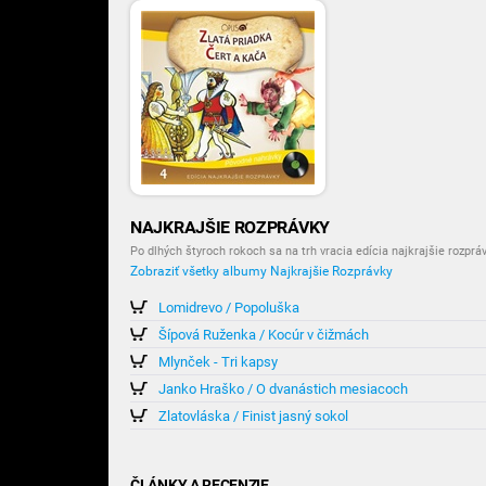
NAJKRAJŠIE ROZPRÁVKY
Po dlhých štyroch rokoch sa na trh vracia edícia najkrajšie rozprá
Zobraziť všetky albumy Najkrajšie Rozprávky
Lomidrevo / Popoluška
Šípová Ruženka / Kocúr v čižmách
Mlynček - Tri kapsy
Janko Hraško / O dvanástich mesiacoch
Zlatovláska / Finist jasný sokol
ČLÁNKY A RECENZIE