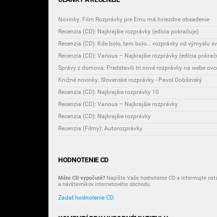
Novinky: Film Rozprávky pre Emu má hviezdne obsadenie
Recenzia (CD): Najkrajšie rozprávky (edícia pokračuje)
Recenzia (CD): Kde bolo, tam bolo... rozprávky od výmyslu s
Recenzia (CD): Various – Najkrajšie rozprávky (edícia pokrač
Správy z domova: Predstavili tri nové rozprávky na webe ovc
Knižné novinky: Slovenské rozprávky - Pavol Dobšinský
Recenzia (CD): Najkrajšie rozprávky 10
Recenzia (CD): Various – Najkrajšie rozprávky
Recenzia (CD): Najkrajšie rozprávky
Recenzia (Filmy): Autorozprávky
HODNOTENIE CD
Máte CD vypočuté?
Napíšte Vaše hodnotenie CD a informujte ost
a návštevníkov internetového obchodu.
Zadať hodnotenie CD